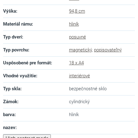
Výška
:
94,8 cm
Materiál rámu
:
hliník
Typ dverí
:
posuvné
Typ povrchu
:
magnetický
,
popisovateľný
Uspôsobené pre formát
:
18 x A4
Vhodné využitie
:
interiérové
Typ skla
:
bezpečnostné sklo
Zámok
:
cylindrický
barva
:
hliník
nazev
: