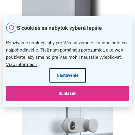
S cookies sa nábytok vyberá lepšie
Elegantná konštrukcia
Používame cookies, aby pre Vás prezeranie e-shopu bolo čo
Ultratenký rám je vyrobený z kvalitného hliníka, ktorý je veľmi
najpohodlnejšie. Tiež nám pomáhajú porozumieť, ako web
odolný a spoľahlivo tak ochráni prezentovaný obsah.
používate, aby sme ho pre Vás mohli neustále vylepšovať.
Viac informácií
Nastavenie
Súhlasím