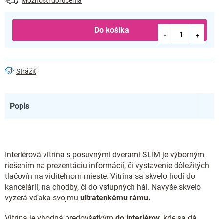
Možnosti doručenia
Do košíka
Strážiť
Popis
Interiérová vitrína s posuvnými dverami SLIM je výborným
riešením na prezentáciu informácií, či vystavenie dôležitých
tlačovín na viditeľnom mieste. Vitrína sa skvelo hodí do
kancelárií, na chodby, či do vstupných hál. Navyše skvelo
vyzerá vďaka svojmu
ultratenkému rámu.
Vitrína je vhodná predovšetkým
do interiérov,
kde sa dá