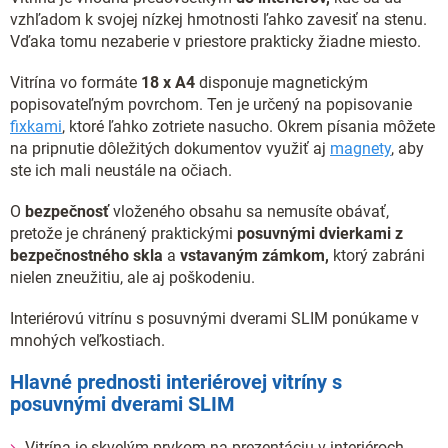
vzhľadom k svojej nízkej hmotnosti ľahko zavesiť na stenu.
Vďaka tomu nezaberie v priestore prakticky žiadne miesto.
Vitrína vo formáte
18 x A4
disponuje magnetickým
popisovateľným povrchom. Ten je určený na popisovanie
fixkami
, ktoré ľahko zotriete nasucho. Okrem písania môžete
na pripnutie dôležitých dokumentov využiť aj
magnety
, aby
ste ich mali neustále na očiach.
O
bezpečnosť
vloženého obsahu sa nemusíte obávať,
pretože je chránený praktickými
posuvnými dvierkami z
bezpečnostného skla
a
vstavaným zámkom,
ktorý zabráni
nielen zneužitiu, ale aj poškodeniu.
Interiérovú vitrínu s posuvnými dverami SLIM ponúkame v
mnohých veľkostiach.
Hlavné prednosti interiérovej vitríny s
posuvnými dverami SLIM
Vitrína je skvelým prvkom na prezentáciu v interiéroch