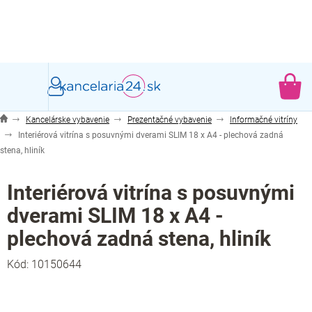
Prejsť
na
obsah
NÁ
KO
Kancelárske vybavenie
Prezentačné vybavenie
Informačné vitríny
Interiérová vitrína s posuvnými dverami SLIM 18 x A4 - plechová zadná
stena, hliník
Interiérová vitrína s posuvnými
dverami SLIM 18 x A4 -
plechová zadná stena, hliník
Kód:
10150644