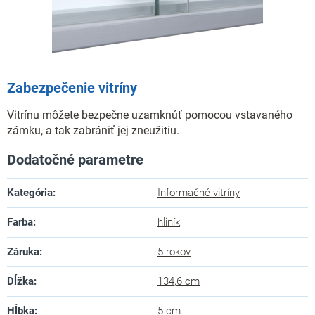
Zabezpečenie vitríny
Vitrínu môžete bezpečne uzamknúť pomocou vstavaného
zámku, a tak zabrániť jej zneužitiu.
Dodatočné parametre
Kategória
:
Informačné vitríny
Farba
:
hliník
Záruka
:
5 rokov
Dĺžka
:
134,6 cm
Hĺbka
:
5 cm