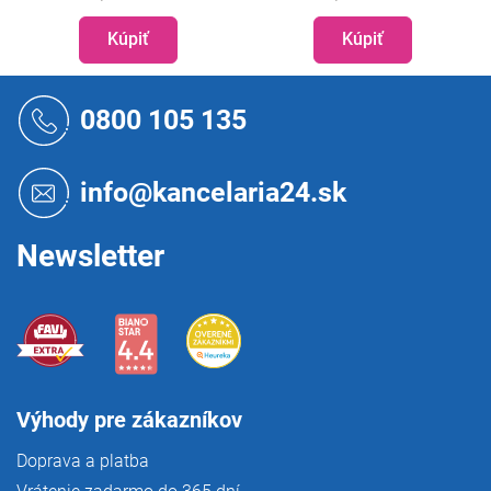
Kúpiť
Kúpiť
Z
á
0800 105 135
p
ä
t
info@kancelaria24.sk
i
e
Newsletter
Výhody pre zákazníkov
Doprava a platba