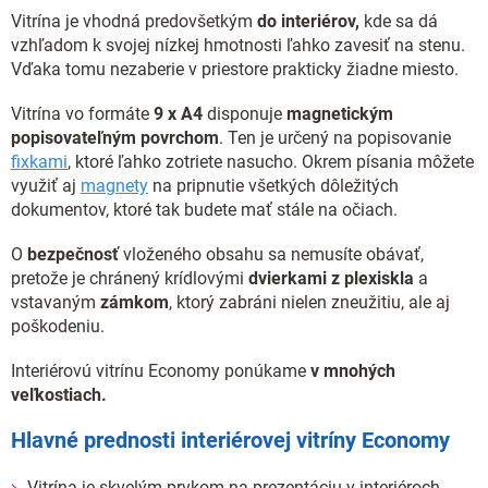
Vitrína je vhodná predovšetkým
do interiérov,
kde sa dá
vzhľadom k svojej nízkej hmotnosti ľahko zavesiť na stenu.
Vďaka tomu nezaberie v priestore prakticky žiadne miesto.
Vitrína vo formáte
9
x A4
disponuje
magnetickým
popisovateľným povrchom
. Ten je určený na popisovanie
fixkami
, ktoré ľahko zotriete nasucho. Okrem písania môžete
využiť aj
magnety
na pripnutie všetkých dôležitých
dokumentov, ktoré tak budete mať stále na očiach.
O
bezpečnosť
vloženého obsahu sa nemusíte obávať,
pretože je chránený krídlovými
dvierkami z plexiskla
a
vstavaným
zámkom
, ktorý zabráni nielen zneužitiu, ale aj
poškodeniu.
Interiérovú vitrínu Economy ponúkame
v mnohých
veľkostiach.
Hlavné prednosti interiérovej vitríny Economy
Vitrína je skvelým prvkom na prezentáciu v interiéroch