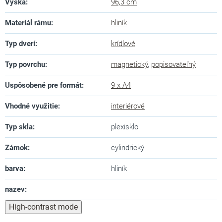
Výška
:
96,3 cm
Materiál rámu
:
hliník
Typ dverí
:
krídlové
Typ povrchu
:
magnetický
,
popisovateľný
Uspôsobené pre formát
:
9 x A4
Vhodné využitie
:
interiérové
Typ skla
:
plexisklo
Zámok
:
cylindrický
barva
:
hliník
nazev
:
High-contrast mode