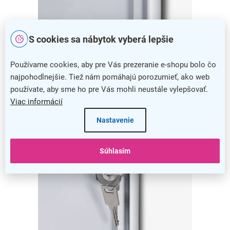
Ultratenká elegancia
S cookies sa nábytok vyberá lepšie
Moderný hliníkový rám má
hĺbku len 2,6 cm
a vďaka
Používame cookies, aby pre Vás prezeranie e-shopu bolo čo
elegantnému dizajnu určite pritiahne pozornosť.
najpohodlnejšie. Tiež nám pomáhajú porozumieť, ako web
používate, aby sme ho pre Vás mohli neustále vylepšovať.
Viac informácií
Nastavenie
Súhlasím