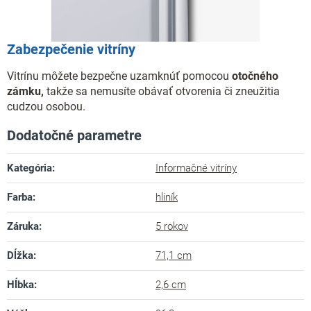
Zabezpečenie vitríny
Vitrínu môžete bezpečne uzamknúť pomocou
otočného
zámku,
takže sa nemusíte obávať otvorenia či zneužitia
cudzou osobou.
Dodatočné parametre
Kategória
:
Informačné vitríny
Farba
:
hliník
Záruka
:
5 rokov
Dĺžka
:
71,1 cm
Hĺbka
:
2,6 cm