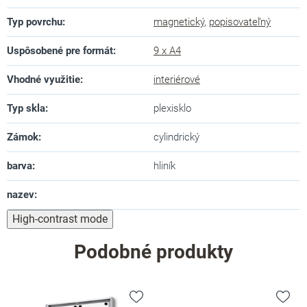
Typ povrchu
:
magnetický
,
popisovateľný
Uspôsobené pre formát
:
9 x A4
Vhodné využitie
:
interiérové
Typ skla
:
plexisklo
Zámok
:
cylindrický
barva
:
hliník
nazev
:
High-contrast mode
Podobné produkty