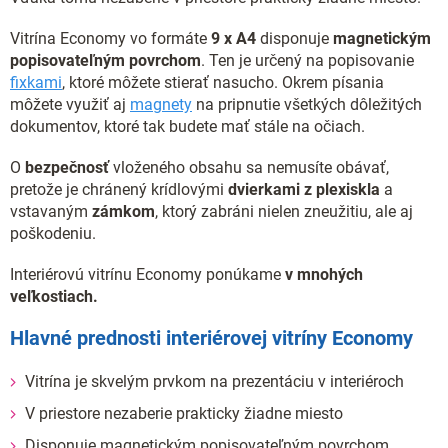
Vitrína Economy vo formáte
9 x A4
disponuje
magnetickým
popisovateľným povrchom
. Ten je určený na popisovanie
fixkami
, ktoré môžete stierať nasucho. Okrem písania
môžete využiť aj
magnety
na pripnutie všetkých dôležitých
dokumentov, ktoré tak budete mať stále na očiach.
O
bezpečnosť
vloženého obsahu sa nemusíte obávať,
pretože je chránený krídlovými
dvierkami z plexiskla
a
vstavaným
zámkom
, ktorý zabráni nielen zneužitiu, ale aj
poškodeniu.
Interiérovú vitrínu Economy ponúkame
v mnohých
veľkostiach.
Hlavné prednosti interiérovej vitríny Economy
Vitrína je skvelým prvkom na prezentáciu v interiéroch
V priestore nezaberie prakticky žiadne miesto
Disponuje magnetickým popisovateľným povrchom