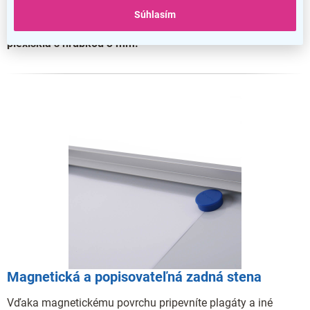
ktorému dodávame hneď dva kľúče. Nemusíte sa teda vôbec
Súhlasím
obávať o otvorenie cudzou osobou. Zámok je pripevnený do
plexiskla s hrúbkou 3 mm.
Magnetická a popisovateľná zadná stena
Vďaka magnetickému povrchu pripevníte plagáty a iné