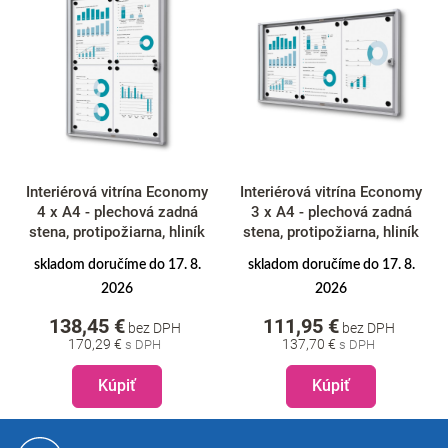
Interiérová vitrína Economy
Interiérová vitrína Economy
4 x A4 - plechová zadná
3 x A4 - plechová zadná
stena, protipožiarna, hliník
stena, protipožiarna, hliník
skladom doručíme do 17. 8.
skladom doručíme do 17. 8.
2026
2026
138,45 €
111,95 €
bez DPH
bez DPH
170,29 €
137,70 €
Kúpiť
Kúpiť
Z