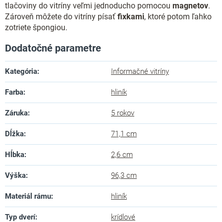
tlačoviny do vitríny veľmi jednoducho pomocou
magnetov
.
Zároveň môžete do vitríny písať
fixkami
, ktoré potom ľahko
zotriete špongiou.
Dodatočné parametre
Kategória
:
Informačné vitríny
Farba
:
hliník
Záruka
:
5 rokov
Dĺžka
:
71,1 cm
Hĺbka
:
2,6 cm
Výška
:
96,3 cm
Materiál rámu
:
hliník
Typ dverí
:
krídlové