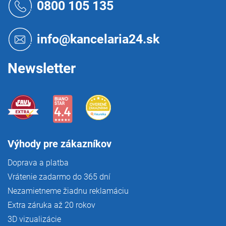
á
0800 105 135
p
ä
t
info@kancelaria24.sk
i
e
Newsletter
Výhody pre zákazníkov
Doprava a platba
Vrátenie zadarmo do 365 dní
Nezamietneme žiadnu reklamáciu
Extra záruka až 20 rokov
3D vizualizácie