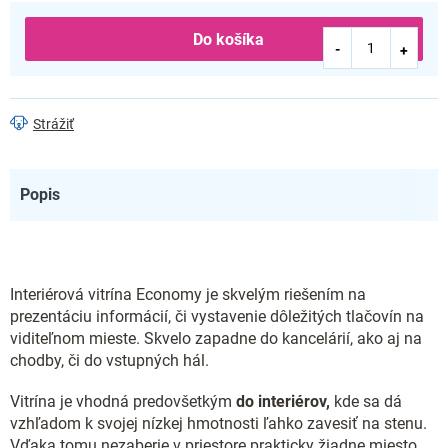
Do košíka
Strážiť
Popis
Interiérová vitrína Economy je skvelým riešením na
prezentáciu informácií, či vystavenie dôležitých tlačovín na
viditeľnom mieste. Skvelo zapadne do kancelárií, ako aj na
chodby, či do vstupných hál.
Vitrína je vhodná predovšetkým
do interiérov,
kde sa dá
vzhľadom k svojej nízkej hmotnosti ľahko zavesiť na stenu.
Vďaka tomu nezaberie v priestore prakticky žiadne miesto.