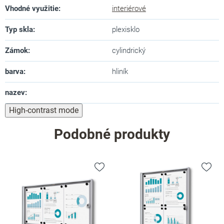
Vhodné využitie
:
interiérové
Typ skla
:
plexisklo
Zámok
:
cylindrický
barva
:
hliník
nazev
:
High-contrast mode
Podobné produkty