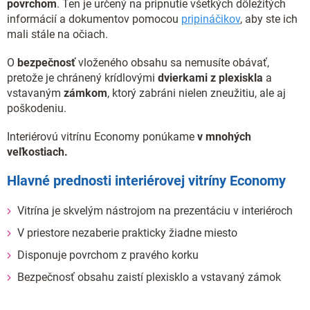
povrchom
. Ten je určený na pripnutie všetkých dôležitých
informácií a dokumentov pomocou
pripináčikov
, aby ste ich
mali stále na očiach.
O
bezpečnosť
vloženého obsahu sa nemusíte obávať,
pretože je chránený krídlovými
dvierkami z plexiskla
a
vstavaným
zámkom
, ktorý zabráni nielen zneužitiu, ale aj
poškodeniu.
Interiérovú vitrínu Economy ponúkame
v mnohých
veľkostiach.
Hlavné prednosti interiérovej vitríny Economy
Vitrína je skvelým nástrojom na prezentáciu v interiéroch
V priestore nezaberie prakticky žiadne miesto
Disponuje povrchom z pravého korku
Bezpečnosť obsahu zaistí plexisklo a vstavaný zámok