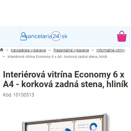
Prejsť
na
obsah
NÁ
KO
Kancelárske vybavenie
Prezentačné vybavenie
Informačné vitríny
Interiérová vitrína Economy 6 x A4 - korková zadná stena, hliník
Interiérová vitrína Economy 6 x
A4 - korková zadná stena, hliník
Kód:
10150513