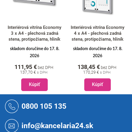
Interiérová vitrína Economy
Interiérová vitrína Economy
3 x A4 - plechová zadná
4 x A4 - plechová zadná
stena, protipožiarna, hliník
stena, protipožiarna, hliník
skladom doručíme do 17. 8.
skladom doručíme do 17. 8.
2026
2026
111,95 €
138,45 €
bez DPH
bez DPH
137,70 €
170,29 €
Kúpiť
Kúpiť
Z
á
0800 105 135
p
ä
t
info@kancelaria24.sk
i