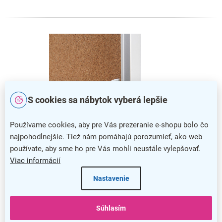
S cookies sa nábytok vyberá lepšie
Používame cookies, aby pre Vás prezeranie e-shopu bolo čo
najpohodlnejšie. Tiež nám pomáhajú porozumieť, ako web
používate, aby sme ho pre Vás mohli neustále vylepšovať.
Viac informácií
Zabezpečenie vitríny
Nastavenie
Vitrínu môžete uzamknúť pomocou
otočného zámku,
ku
ktorému dodávame hneď dva kľúče. Nemusíte sa vôbec
obávať o otvorenie cudzou osobou. Zámok je pripevnený do
Súhlasím
plexiskla s hrúbkou 3 mm.