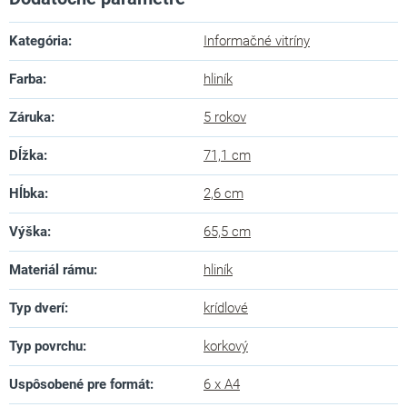
Kategória
:
Informačné vitríny
Farba
:
hliník
Záruka
:
5 rokov
Dĺžka
:
71,1 cm
Hĺbka
:
2,6 cm
Výška
:
65,5 cm
Materiál rámu
:
hliník
Typ dverí
:
krídlové
Typ povrchu
:
korkový
Uspôsobené pre formát
:
6 x A4