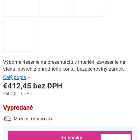
Výborné riešenie na prezentáciu v interiéri, zavesenie na
stenu, povrch z prírodného korku, bezpečnostný zámok
€412,45 bez DPH
€507,31
Jednotková
cena:
Vypredané
Možnosti doručenia
Do košíka