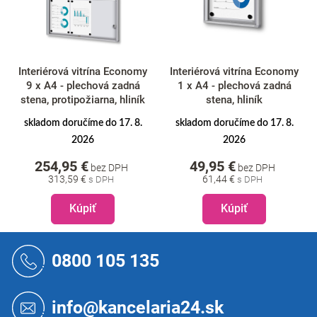
Interiérová vitrína Economy
Interiérová vitrína Economy
9 x A4 - plechová zadná
1 x A4 - plechová zadná
stena, protipožiarna, hliník
stena, hliník
skladom doručíme do 17. 8.
skladom doručíme do 17. 8.
2026
2026
254,95 €
49,95 €
bez DPH
bez DPH
313,59 €
61,44 €
Kúpiť
Kúpiť
Z
á
0800 105 135
p
ä
t
info@kancelaria24.sk
i