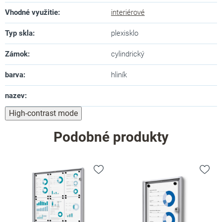
Vhodné využitie
:
interiérové
Typ skla
:
plexisklo
Zámok
:
cylindrický
barva
:
hliník
nazev
:
High-contrast mode
Podobné produkty