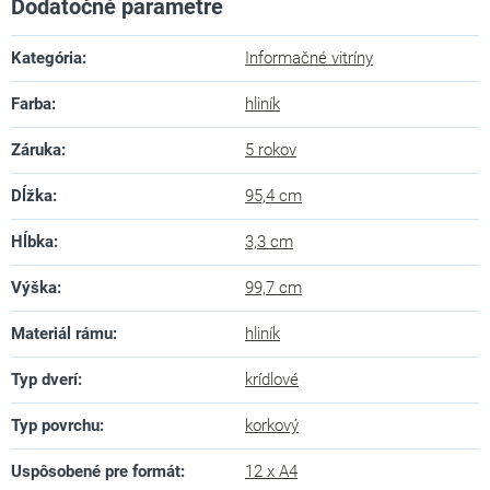
Dodatočné parametre
Kategória
:
Informačné vitríny
Farba
:
hliník
Záruka
:
5 rokov
Dĺžka
:
95,4 cm
Hĺbka
:
3,3 cm
Výška
:
99,7 cm
Materiál rámu
:
hliník
Typ dverí
:
krídlové
Typ povrchu
:
korkový
Uspôsobené pre formát
:
12 x A4