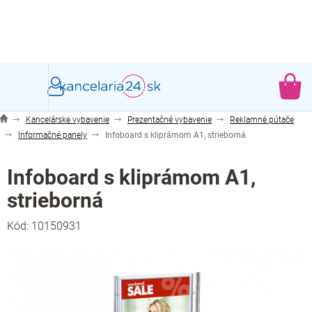
Prejsť
na
obsah
NÁ
KO
Kancelárske vybavenie
Prezentačné vybavenie
Reklamné pútače
Informačné panely
Infoboard s kliprámom A1, strieborná
Infoboard s kliprámom A1,
strieborná
Kód:
10150931