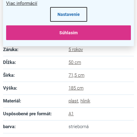
Viac informácií
Dodatočné parametre
Nastavenie
Kategória
:
Informačné panely
Súhlasím
Farba
:
strieborná
Záruka
:
5 rokov
Dĺžka
:
50 cm
Šírka
:
71,5 cm
Výška
:
185 cm
Materiál
:
plast
,
hliník
Uspôsobené pre formát
:
A1
barva
:
strieborná