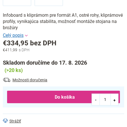
Infoboard s kliprámom pre formát A1, ostré rohy, kliprámové
profily, vynikajúca stabilita, možnosť montáže stojana na
brožúry
€334,95 bez DPH
€411,99
Jednotková
cena:
Skladom doručíme do 17. 8. 2026
(>20 ks)
Možnosti doručenia
Do košíka
Strážiť