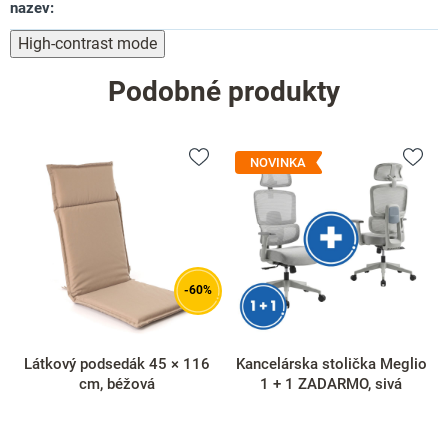
nazev
:
High-contrast mode
Podobné produkty
NOVINKA
-60%
Látkový podsedák 45 × 116
Kancelárska stolička Meglio
cm, béžová
1 + 1 ZADARMO, sivá