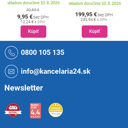
skladom doručíme 10. 8. 2026
skladom doručíme 10. 8. 2026
30,69 €
199,95 €
bez DPH
9,95 €
bez DPH
245,94 €
12,24 €
Kúpiť
Kúpiť
Z
á
0800 105 135
p
ä
t
info@kancelaria24.sk
i
e
Newsletter