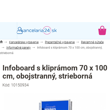
Prejsť
na
obsah
NÁ
KO
Kancelárske vybavenie
Prezentačné vybavenie
Reklamné pútače
Informačné panely
Infoboard s kliprámom 70 x 100 cm, obojstranný,
strieborná
Infoboard s kliprámom 70 x 100
cm, obojstranný, strieborná
Kód:
10150934