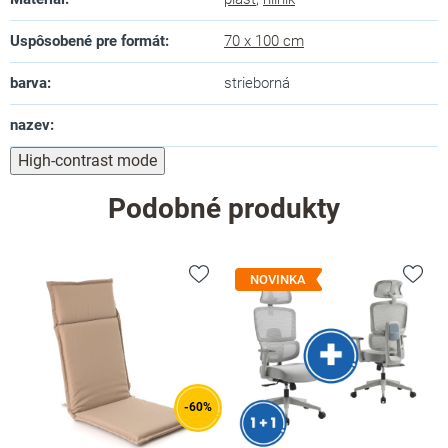
Uspôsobené pre formát
:
70 x 100 cm
barva
:
strieborná
nazev
:
High-contrast mode
Podobné produkty
NOVINKA
-60%