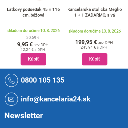
Látkový podsedák 45 × 116
Kancelárska stolička Meglio
cm, béžová
1 + 1 ZADARMO, sivá
skladom doručíme 10. 8. 2026
skladom doručíme 10. 8. 2026
30,69 €
199,95 €
bez DPH
9,95 €
bez DPH
245,94 €
12,24 €
Kúpiť
Kúpiť
Z
á
0800 105 135
p
ä
t
info@kancelaria24.sk
i
e
Newsletter