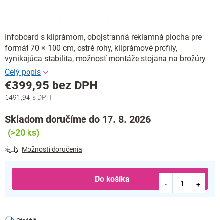
Infoboard s kliprámom, obojstranná reklamná plocha pre
formát 70 × 100 cm, ostré rohy, kliprámové profily,
vynikajúca stabilita, možnosť montáže stojana na brožúry
€399,95 bez DPH
€491,94
Jednotková
cena:
Skladom doručíme do 17. 8. 2026
(>20 ks)
Možnosti doručenia
Do košíka