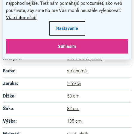
najpohodlnejšie. Tiež nám pomáhajú porozumieť, ako web
používate, aby sme ho pre Vás mohli neustále vylepšovať.
Viac informácií
Obojstranný plagátový stojan
Nastavenie
Dodatočné parametre
Súhlasím
Kategória
:
Informačné panely
Farba
:
strieborná
Záruka
:
5 rokov
Dĺžka
:
50 cm
Šírka
:
82 cm
Výška
:
185 cm
Materiál
:
plast
,
hliník