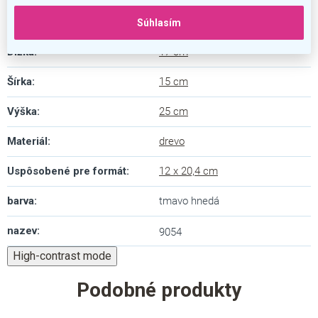
Záruka
:
5 rokov
Súhlasím
Dĺžka
:
17 cm
Šírka
:
15 cm
Výška
:
25 cm
Materiál
:
drevo
Uspôsobené pre formát
:
12 x 20,4 cm
barva
:
tmavo hnedá
nazev
:
9054
High-contrast mode
Podobné produkty