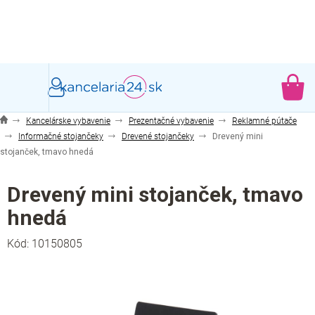
Prejsť
na
obsah
NÁ
KO
Kancelárske vybavenie
Prezentačné vybavenie
Reklamné pútače
Informačné stojančeky
Drevené stojančeky
Drevený mini
stojanček, tmavo hnedá
Drevený mini stojanček, tmavo
hnedá
Kód:
10150805