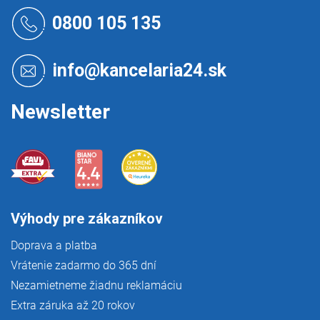
Z
á
0800 105 135
p
ä
t
info@kancelaria24.sk
i
e
Newsletter
Výhody pre zákazníkov
Doprava a platba
Vrátenie zadarmo do 365 dní
Nezamietneme žiadnu reklamáciu
Extra záruka až 20 rokov