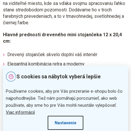
na viditeľné miesto, kde sa vďaka svojmu spracovaniu ľahko
stane stredobodom pozornosti. Dodávame ho v troch
farebných prevedeniach, a to v tmavohnedej, svetlohnedej a
čiernej farbe.
Hlavné prednosti dreveného mini stojančeka 12 x 20,4
cm:
Drevený stojanček skvelo doplní váš interiér
Elegantná kombinácia retra a moderny
Popisovanie pomocou kried
S cookies sa nábytok vyberá lepšie
Vďaka svojmu spracovaniu sa stane stredobodom
pozornosti
Používame cookies, aby pre Vás prezeranie e-shopu bolo čo
najpohodlnejšie. Tiež nám pomáhajú porozumieť, ako web
Dodatočné parametre
používate, aby sme ho pre Vás mohli neustále vylepšovať.
Viac informácií
Kategória
:
Drevené stojančeky
Nastavenie
Farba
:
tmavo hnedá