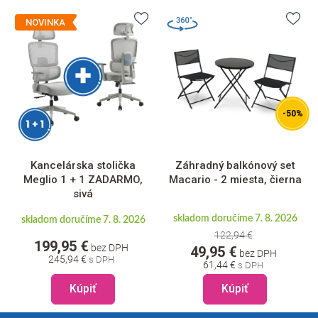
NOVINKA
-50%
Kancelárska stolička
Záhradný balkónový set
Meglio 1 + 1 ZADARMO,
Macario - 2 miesta, čierna
sivá
skladom doručíme 7. 8. 2026
skladom doručíme 7. 8. 2026
122,94 €
199,95 €
bez DPH
49,95 €
bez DPH
245,94 €
61,44 €
Kúpiť
Kúpiť