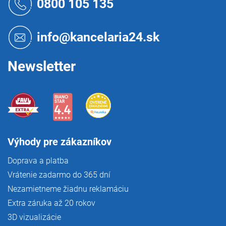
0800 105 135
p
ä
t
info@kancelaria24.sk
i
e
Newsletter
Výhody pre zákazníkov
Doprava a platba
Vrátenie zadarmo do 365 dní
Nezamietneme žiadnu reklamáciu
Extra záruka až 20 rokov
3D vizualizácie