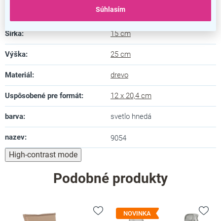
Súhlasím
Dĺžka
:
17 cm
Šírka
:
15 cm
Výška
:
25 cm
Materiál
:
drevo
Uspôsobené pre formát
:
12 x 20,4 cm
barva
:
svetlo hnedá
nazev
:
9054
High-contrast mode
Podobné produkty
NOVINKA