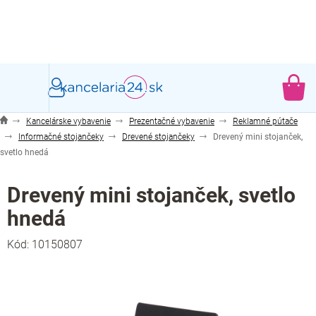
Prejsť
na
obsah
NÁ
KO
Kancelárske vybavenie
Prezentačné vybavenie
Reklamné pútače
Informačné stojančeky
Drevené stojančeky
Drevený mini stojanček,
svetlo hnedá
Drevený mini stojanček, svetlo
hnedá
Kód:
10150807