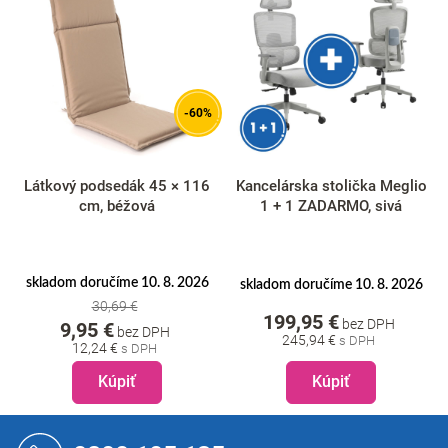
-60%
Látkový podsedák 45 × 116
Kancelárska stolička Meglio
cm, béžová
1 + 1 ZADARMO, sivá
skladom doručíme 10. 8. 2026
skladom doručíme 10. 8. 2026
30,69 €
199,95 €
bez DPH
9,95 €
bez DPH
245,94 €
12,24 €
Kúpiť
Kúpiť
Z
á