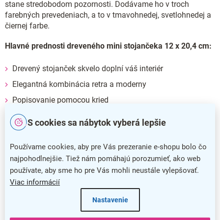
stane stredobodom pozornosti. Dodávame ho v troch
farebných prevedeniach, a to v tmavohnedej, svetlohnedej a
čiernej farbe.
Hlavné prednosti dreveného mini stojančeka 12 x 20,4 cm:
Drevený stojanček skvelo doplní váš interiér
Elegantná kombinácia retra a moderny
Popisovanie pomocou kried
Vďaka svojmu spracovaniu sa stane stredobodom
S cookies sa nábytok vyberá lepšie
pozornosti
Dodatočné parametre
Používame cookies, aby pre Vás prezeranie e-shopu bolo čo
najpohodlnejšie. Tiež nám pomáhajú porozumieť, ako web
používate, aby sme ho pre Vás mohli neustále vylepšovať.
Kategória
:
Drevené stojančeky
Viac informácií
Farba
:
hnedá
Nastavenie
Záruka
:
5 rokov