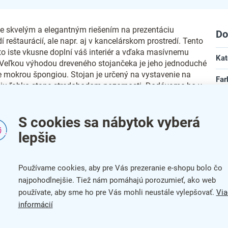
e skvelým a elegantným riešením na prezentáciu
Do
 reštaurácií, ale napr. aj v kancelárskom prostredí. Tento
eto iste vkusne doplní váš interiér a vďaka masívnemu
Kat
. Veľkou výhodou dreveného stojančeka je jeho jednoduché
 mokrou špongiou. Stojan je určený na vystavenie na
Far
niu ľahko stane stredobodom pozornosti. Dodávame ho v
 svetlohnedej a čiernej farbe.
Zár
1 x 30 cm:
S cookies sa nábytok vyberá
Dĺž
lepšie
Šír
Vý
Používame cookies, aby pre Vás prezeranie e-shopu bolo čo
najpohodlnejšie. Tiež nám pomáhajú porozumieť, ako web
Mat
používate, aby sme ho pre Vás mohli neustále vylepšovať.
Via
informácií
dom pozornosti
Usp