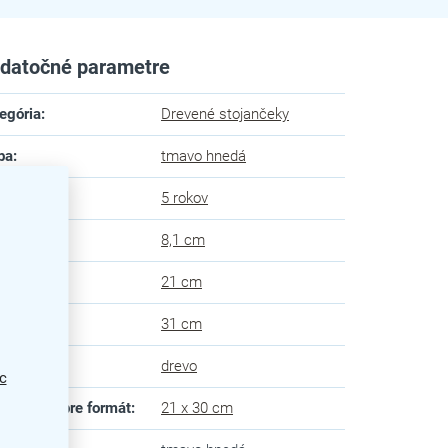
datočné parametre
egória
:
Drevené stojančeky
ba
:
tmavo hnedá
uka
:
5 rokov
ka
:
8,1 cm
ka
:
21 cm
ška
:
31 cm
eriál
:
drevo
c
ôsobené pre formát
:
21 x 30 cm