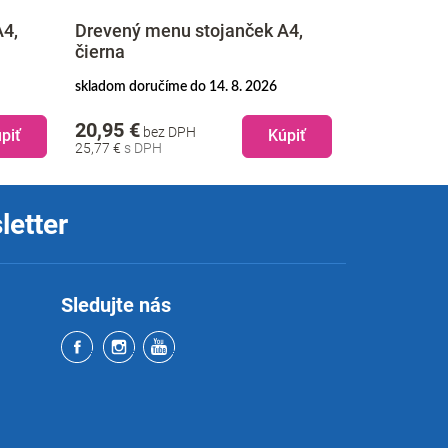
A4,
Drevený menu stojanček A4,
Drevený me
čierna
15 cm, tm
skladom doručíme do 14. 8. 2026
na objednávku
20,95 €
20,95 €
bez DPH
be
piť
Kúpiť
25,77 €
25,77 €
letter
Sledujte nás