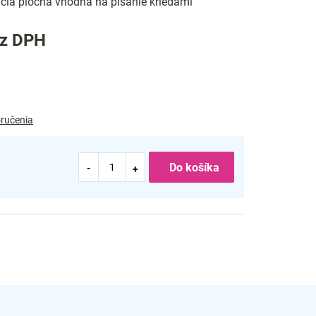
acia plocha vhodná na písanie kriedami
ez DPH
ručenia
Do košíka