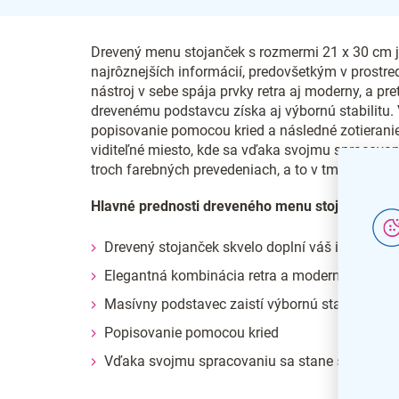
Drevený menu stojanček s rozmermi 21 x 30 cm j
najrôznejších informácií, predovšetkým v prostredí
nástroj v sebe spája prvky retra aj moderny, a pr
drevenému podstavcu získa aj výbornú stabilitu
popisovanie pomocou kried a následné zotieranie
viditeľné miesto, kde sa vďaka svojmu spracova
troch farebných prevedeniach, a to v tmavohnedej,
Hlavné prednosti dreveného menu stojančeka 2
Drevený stojanček skvelo doplní váš interiér
Elegantná kombinácia retra a moderny
Masívny podstavec zaistí výbornú stabilitu
Popisovanie pomocou kried
Vďaka svojmu spracovaniu sa stane stredobo