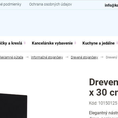
é podmienky
Ochrana osobných údajov
Kontakt
info@ka
ičky a kreslá
Kancelárske vybavenie
Kuchyne a jedálne
Reklamné pútače
Informačné stojančeky
Drevené stojančeky
Drevený
Dreven
x 30 c
Kód:
10150125
Elegantný nástr