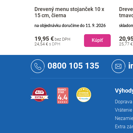
ček A5,
Drevený menu stojanček 10 x
Dreve
15 cm, čierna
tmav
026
na objednávku doručíme do 11. 9. 2026
skladom
19,95 €
20,95
bez DPH
Kúpiť
Kúpiť
24,54 €
25,77 
Z
á
0800 105 135
i
p
ä
t
i
Výhody
e
Doprava 
Vrátenie
Nezamie
Extra zá