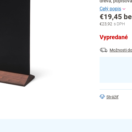
dreva, popisov
€19,45 b
€23,92
Jednotková
cena:
Vypredané
Možnosti do
Strážiť