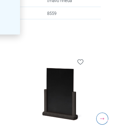
va
:
tmavo hnedá
zev
:
8559