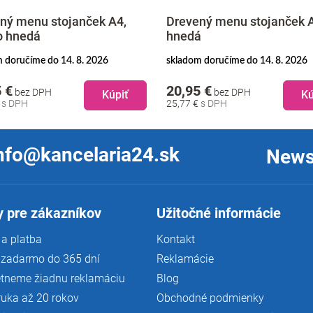
ný menu stojanček A4,
Drevený menu stojanček 
o hnedá
hnedá
 doručíme do 14. 8. 2026
skladom doručíme do 14. 8. 2026
 €
20,95 €
bez DPH
bez DPH
Kúpiť
Kú
€
25,77 €
nfo@kancelaria24.sk
News
 pre zákazníkov
Užitočné informácie
a platba
Kontakt
 zadarmo do 365 dní
Reklamácie
tneme žiadnu reklamáciu
Blog
ruka až 20 rokov
Obchodné podmienky