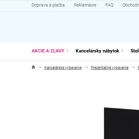
Prejsť
Doprava a platba
Reklamácie
FAQ
Obchodn
na
obsah
AKCIE A ZĽAVY
Kancelársky nábytok
Stol
Kancelárske vybavenie
Prezentačné vybavenie