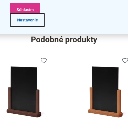
bar
Súhlasím
na
Nastavenie
Podobné produkty