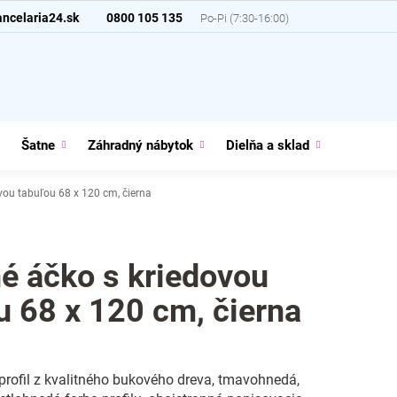
ncelaria24.sk
0800 105 135
Šatne
Záhradný nábytok
Dielňa a sklad
Domácno
vou tabuľou 68 x 120 cm, čierna
é áčko s kriedovou
u 68 x 120 cm, čierna
profil z kvalitného bukového dreva, tmavohnedá,