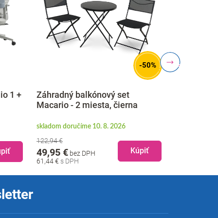
-50%
Drevené áč
io 1 +
Záhradný balkónový set
tabuľou 68
Macario - 2 miesta, čierna
hnedá
skladom doručíme 10. 8. 2026
skladom doruč
122,94 €
189,95 €
b
Kúpiť
piť
49,95 €
bez DPH
233,64 €
61,44 €
letter