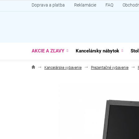
Prejsť
Doprava a platba
Reklamácie
FAQ
Obchodn
na
obsah
AKCIE A ZĽAVY
Kancelársky nábytok
Stol
Kancelárske vybavenie
Prezentačné vybavenie