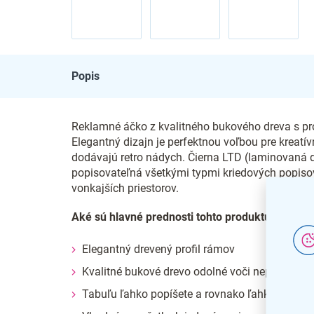
Popis
Reklamné áčko z kvalitného bukového dreva s prof
Elegantný dizajn je perfektnou voľbou pre kreatí
dodávajú retro nádych. Čierna LTD (laminovaná d
popisovateľná všetkými typmi kriedových popis
vonkajších priestorov.
Aké sú hlavné prednosti tohto produktu?
Elegantný drevený profil rámov
Kvalitné bukové drevo odolné voči nepriazniv
Tabuľu ľahko popíšete a rovnako ľahko zmaže