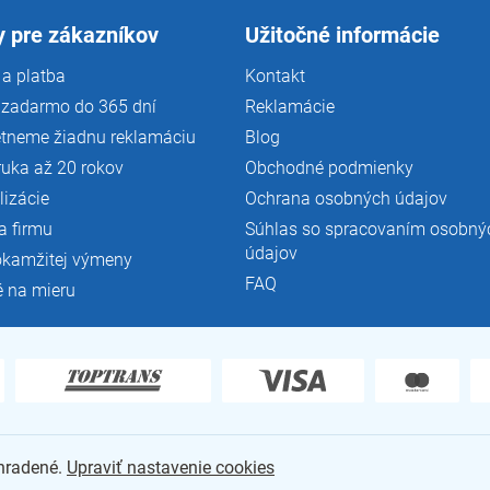
 pre zákazníkov
Užitočné informácie
a platba
Kontakt
 zadarmo do 365 dní
Reklamácie
tneme žiadnu reklamáciu
Blog
ruka až 20 rokov
Obchodné podmienky
lizácie
Ochrana osobných údajov
a firmu
Súhlas so spracovaním osobný
údajov
okamžitej výmeny
FAQ
é na mieru
yhradené.
Upraviť nastavenie cookies