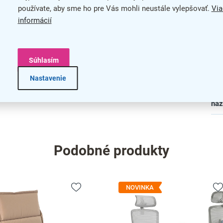
používate, aby sme ho pre Vás mohli neustále vylepšovať.
Via
blémovú manipuláciu
Mat
informácií
 120 cm
Pre
Súhlasím
Skl
Nastavenie
bar
na
Podobné produkty
NOVINKA