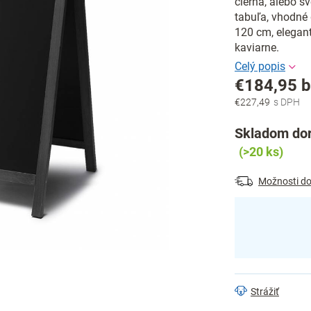
čierna, alebo s
tabuľa, vhodné 
120 cm, elegantn
kaviarne.
€184,95 
€227,49
Jednotková
cena:
Skladom dor
(>20 ks)
Možnosti do
Strážiť