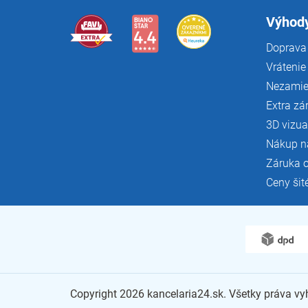
t
i
Výhody
e
Doprava 
Vrátenie
Nezamie
Extra zá
3D vizua
Nákup n
Záruka 
Ceny šit
Copyright 2026
kancelaria24.sk
. Všetky práva v