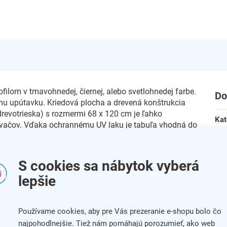
ilom v tmavohnedej, čiernej, alebo svetlohnedej farbe.
Do
vnu upútavku. Kriedová plocha a drevená konštrukcia
revotrieska) s rozmermi 68 x 120 cm je ľahko
Kat
ovačov. Vďaka ochrannému UV laku je tabuľa vhodná do
Far
S cookies sa nábytok vyberá
Zár
lepšie
Šír
ému počasiu
Hĺb
Používame cookies, aby pre Vás prezeranie e-shopu bolo čo
te mokrou špongiou
najpohodlnejšie. Tiež nám pomáhajú porozumieť, ako web
Vý