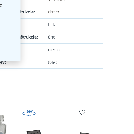
c
eriál konštrukcie
:
drevo
dný panel
:
LTD
adacia konštrukcia
:
áno
va
:
čierna
zev
:
8462