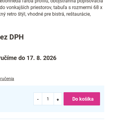
vetlohnedá farba profilu, obojstranná popisovacia
do vonkajších priestorov, tabuľa s rozmermi 68 x
ý retro štýl, vhodné pre bistrá, reštaurácie,
bez DPH
učíme do 17. 8. 2026
ručenia
Do košíka