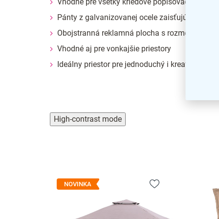
Vhodné pre všetky kriedové popisovače
Pánty z galvanizovanej ocele zaisťujú bezpro
Obojstranná reklamná plocha s rozmermi 68 x
Vhodné aj pre vonkajšie priestory
Ideálny priestor pre jednoduchý i kreatívny text
High-contrast mode
NOVINKA