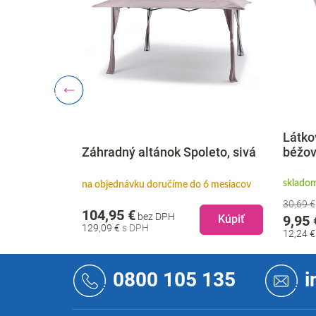
dovou
Látko
tmavo
Záhradný altánok Spoleto, sivá
béžo
skladom
. 2026
na objednávku doručíme do 6 mesiacov
30,69 €
104,95 €
bez DPH
Kúpiť
Kúpiť
9,95 
129,09 €
12,24 
Z
á
0800 105 135
i
p
ä