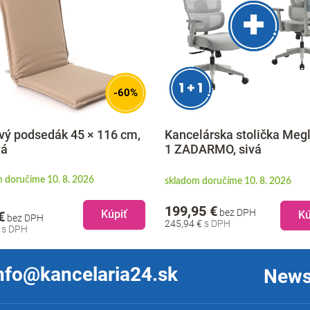
-60%
vý podsedák 45 × 116 cm,
Kancelárska stolička Megl
vá
1 ZADARMO, sivá
 doručíme 10. 8. 2026
skladom doručíme 10. 8. 2026
199,95 €
bez DPH
Kúpiť
Kú
€
bez DPH
245,94 €
€
nfo@kancelaria24.sk
News