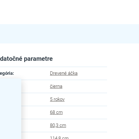
datočné parametre
egória
:
Drevené áčka
ba
:
čierna
uka
:
5 rokov
ka
:
68 cm
ka
:
80,3 cm
ška
:
114,8 cm