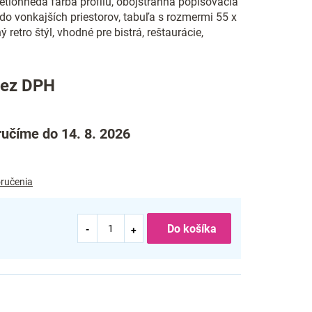
vetlohnedá farba profilu, obojstranná popisovacia
do vonkajších priestorov, tabuľa s rozmermi 55 x
 retro štýl, vhodné pre bistrá, reštaurácie,
bez DPH
učíme do 14. 8. 2026
ručenia
Do košíka