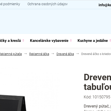
é podmienky
Ochrana osobných údajov
Kontakt
info@ka
ičky a kreslá
Kancelárske vybavenie
Kuchyne a jedálne
Reklamné pútače
Reklamné áčka
Drevené áčka
Drevené áčko s kriedo
Dreven
tabuľo
Kód:
10150795
Drevený pútač, 