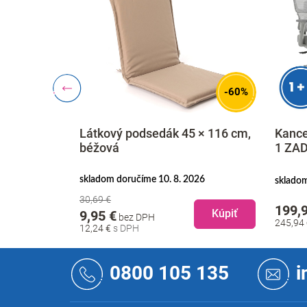
-60%
Látkový podsedák 45 × 116 cm,
Kance
leto, sivá
béžová
1 ZAD
skladom doručíme 10. 8. 2026
 6 mesiacov
skladom
30,69 €
199,
Kúpiť
Kúpiť
9,95 €
bez DPH
245,94
12,24 €
Z
á
0800 105 135
i
p
ä