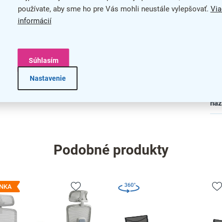
používate, aby sme ho pre Vás mohli neustále vylepšovať.
Via
blémovú manipuláciu
Mat
informácií
 85 cm
Pre
Súhlasím
Skl
Nastavenie
bar
na
Podobné produkty
NKA