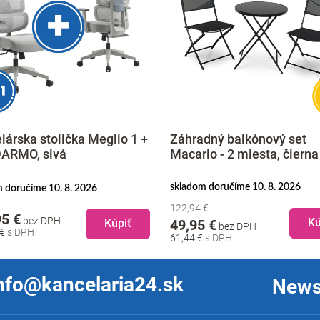
lárska stolička Meglio 1 +
Záhradný balkónový set
ARMO, sivá
Macario - 2 miesta, čierna
skladom doručíme 10. 8. 2026
 doručíme 10. 8. 2026
122,94 €
95 €
bez DPH
Kú
Kúpiť
49,95 €
bez DPH
 €
61,44 €
nfo@kancelaria24.sk
News