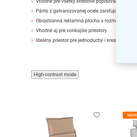
Vhodné pre všetky kriedové popisovače
Pánty z galvanizovanej ocele zaisťujú bezpro
Obojstranná reklamná plocha s rozmermi 55 x
Vhodné aj pre vonkajšie priestory
Ideálny priestor pre jednoduchý i kreatívny text
High-contrast mode
NOVI