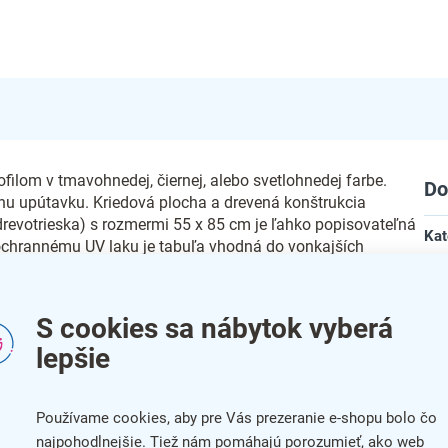
ilom v tmavohnedej, čiernej, alebo svetlohnedej farbe.
Do
vnu upútavku. Kriedová plocha a drevená konštrukcia
revotrieska) s rozmermi 55 x 85 cm je ľahko popisovateľná
Kat
ochrannému UV laku je tabuľa vhodná do vonkajších
Far
Zár
S cookies sa nábytok vyberá
lepšie
Šír
ému počasiu
Hĺb
Používame cookies, aby pre Vás prezeranie e-shopu bolo čo
te mokrou špongiou
najpohodlnejšie. Tiež nám pomáhajú porozumieť, ako web
Vý