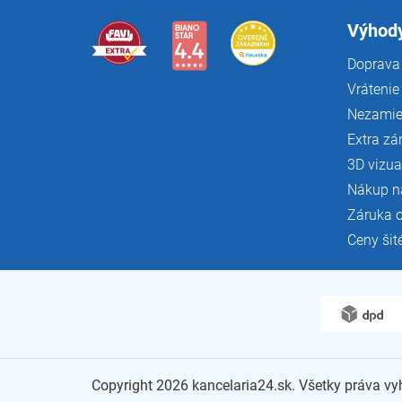
t
i
Výhody
e
Doprava 
Vrátenie
Nezamie
Extra zá
3D vizua
Nákup n
Záruka 
Ceny šit
Copyright 2026
kancelaria24.sk
. Všetky práva v