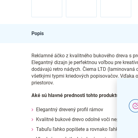
Popis
Reklamné áčko z kvalitného bukového dreva s prof
Elegantný dizajn je perfektnou voľbou pre kreatí
dodávajú retro nádych. Čierna LTD (laminovaná d
všetkými typmi kriedových popisovačov. Vďaka 
priestorov.
Aké sú hlavné prednosti tohto produktu?
Elegantný drevený profil rámov
Kvalitné bukové drevo odolné voči nepriazniv
Tabuľu ľahko popíšete a rovnako ľahko zmaže