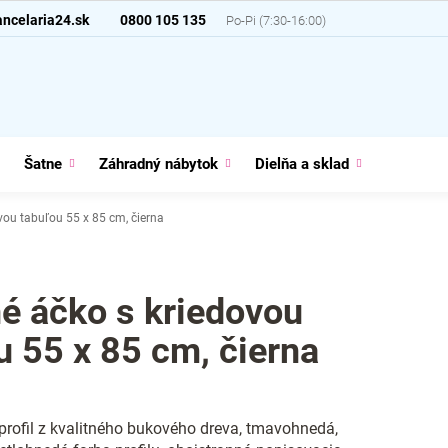
ncelaria24.sk
0800 105 135
Šatne
Záhradný nábytok
Dielňa a sklad
Domácno
vou tabuľou 55 x 85 cm, čierna
é áčko s kriedovou
u 55 x 85 cm, čierna
profil z kvalitného bukového dreva, tmavohnedá,