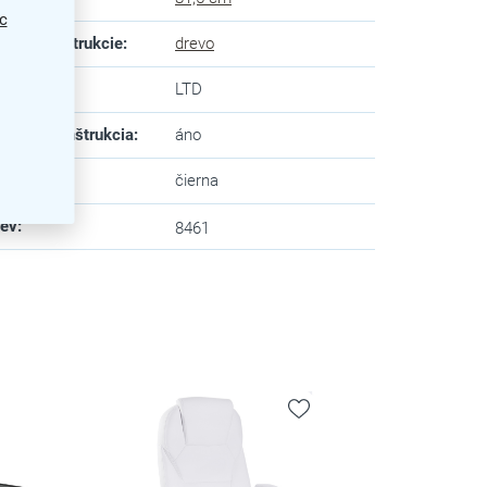
c
eriál konštrukcie
:
drevo
dný panel
:
LTD
adacia konštrukcia
:
áno
va
:
čierna
zev
:
8461