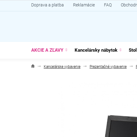
Prejsť
Doprava a platba
Reklamácie
FAQ
Obchodn
na
obsah
AKCIE A ZĽAVY
Kancelársky nábytok
Stol
Kancelárske vybavenie
Prezentačné vybavenie