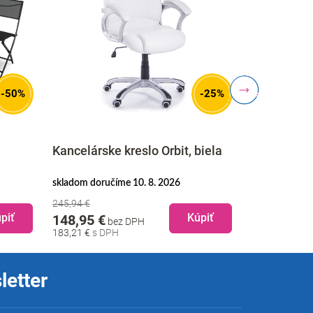
-50%
-25%
Konferenčn
Kancelárske kreslo Orbit, biela
mramor / 
skladom doručíme 10. 8. 2026
na objednávku
245,94 €
199,95 €
b
piť
Kúpiť
148,95 €
bez DPH
245,94 €
183,21 €
letter