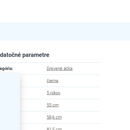
datočné parametre
egória
:
Drevené áčka
ba
:
čierna
uka
:
5 rokov
ka
:
55 cm
ka
:
58,6 cm
ška
:
81,5 cm