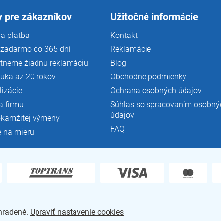
 pre zákazníkov
Užitočné informácie
a platba
Kontakt
 zadarmo do 365 dní
Reklamácie
tneme žiadnu reklamáciu
Blog
ruka až 20 rokov
Obchodné podmienky
lizácie
Ochrana osobných údajov
a firmu
Súhlas so spracovaním osobný
údajov
okamžitej výmeny
FAQ
é na mieru
yhradené.
Upraviť nastavenie cookies