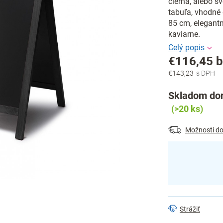
čierna, alebo s
tabuľa, vhodné 
85 cm, elegantný
kaviarne.
€116,45 
€143,23
Jednotková
cena:
Skladom dor
(>20 ks)
Možnosti do
Strážiť