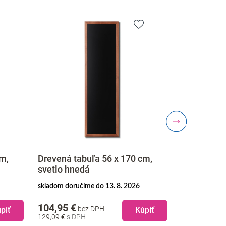
cm,
Drevená tabuľa 56 x 170 cm,
Drevená ta
svetlo hnedá
čierna
skladom doručíme do 13. 8. 2026
skladom doruč
104,95 €
90,95 €
bez DPH
be
piť
Kúpiť
129,09 €
111,87 €