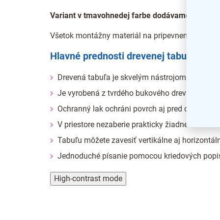
Variant v tmavohnedej farbe dodávame iba v zao
Všetok montážny materiál na pripevnenie k stene
Hlavné prednosti drevenej tabule
Drevená tabuľa je skvelým nástrojom na prezen
Je vyrobená z tvrdého bukového dreva
Ochranný lak ochráni povrch aj pred dažďom
V priestore nezaberie prakticky žiadne miesto
Tabuľu môžete zavesiť vertikálne aj horizontál
Jednoduché písanie pomocou kriedových pop
High-contrast mode