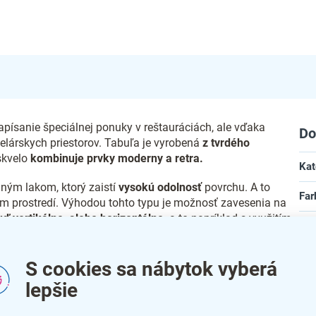
apísanie špeciálnej ponuky v reštauráciách, ale vďaka
Do
lárskych priestorov. Tabuľa je vyrobená
z tvrdého
skvelo
kombinuje prvky moderny a retra.
Kat
nným lakom, ktorý zaistí
vysokú odolnosť
povrchu. A to
Far
om prostredí. Výhodou tohto typu je možnosť zavesenia na
uď vertikálne, alebo horizontálne,
a to napríklad s využitím
Zár
u tabule na zadnej strane. Tabuľu však môžete pripevniť aj
nej lepiacej pásky.
Dĺž
S cookies sa nábytok vyberá
y typy
kriedových popisovačov
, ktoré sa potom dajú
lepšie
Hĺb
tabule ponúkame v mnohých rozmeroch a
v troch farebných
ohnedej farbe.
Vý