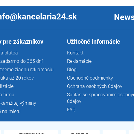
nfo@kancelaria24.sk
News
 pre zákazníkov
Užitočné informácie
a platba
Kontakt
 zadarmo do 365 dní
Reklamácie
tneme žiadnu reklamáciu
Blog
ruka až 20 rokov
Obchodné podmienky
lizácie
Ochrana osobných údajov
a firmu
Súhlas so spracovaním osobný
údajov
okamžitej výmeny
FAQ
é na mieru