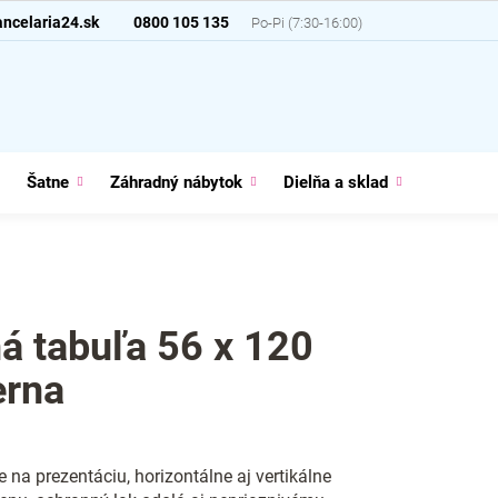
ncelaria24.sk
0800 105 135
Šatne
Záhradný nábytok
Dielňa a sklad
Domácno
á tabuľa 56 x 120
erna
e na prezentáciu, horizontálne aj vertikálne