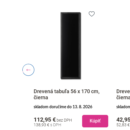
90 cm,
Drevená tabuľa 56 x 170 cm,
Dreve
čierna
čiern
. 2026
skladom doručíme do 13. 8. 2026
skladom
112,95 €
42,95
bez DPH
Kúpiť
Kúpiť
138,93 €
52,83 