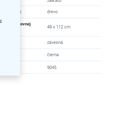
eriál rámu
:
drevo
c
mery pracovnej
48 x 112 cm
chy
:
 tabule
:
závesná
va
:
čierna
zev
:
9045