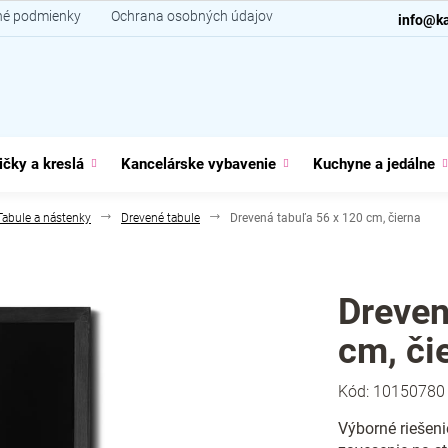
é podmienky
Ochrana osobných údajov
Kontakt
info@ka
ičky a kreslá
Kancelárske vybavenie
Kuchyne a jedálne
Tabule a nástenky
Drevené tabule
Drevená tabuľa 56 x 120 cm, čierna
Dreven
cm, či
Kód:
10150780
Výborné riešeni