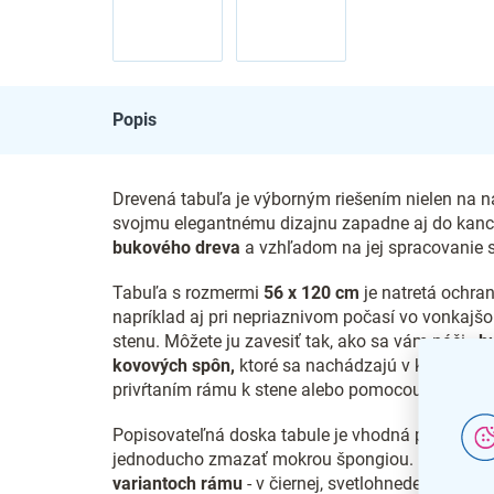
Popis
Drevená tabuľa je výborným riešením nielen na n
svojmu elegantnému dizajnu zapadne aj do kance
bukového dreva
a vzhľadom na jej spracovanie 
Tabuľa s rozmermi
56 x 120 cm
je natretá ochra
napríklad aj pri nepriaznivom počasí vo vonkajš
stenu. Môžete ju zavesiť tak, ako sa vám páči -
b
kovových spôn,
ktoré sa nachádzajú v každom roh
privŕtaním rámu k stene alebo pomocou obojstran
Popisovateľná doska tabule je vhodná pre všetk
jednoducho zmazať mokrou špongiou. Drevené 
variantoch rámu
- v
čiernej, svetlohnedej a tmav