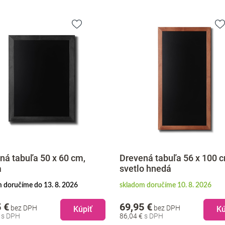
ná tabuľa 50 x 60 cm,
Drevená tabuľa 56 x 100 
a
svetlo hnedá
 doručíme do 13. 8. 2026
skladom doručíme 10. 8. 2026
 €
69,95 €
bez DPH
bez DPH
Kúpiť
Kú
€
86,04 €