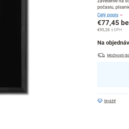
zavesenie na st
počasiu, písan
€77,45 b
€95,26
Jednotková
cena:
Na objednáv
Možnosti do
Strážiť