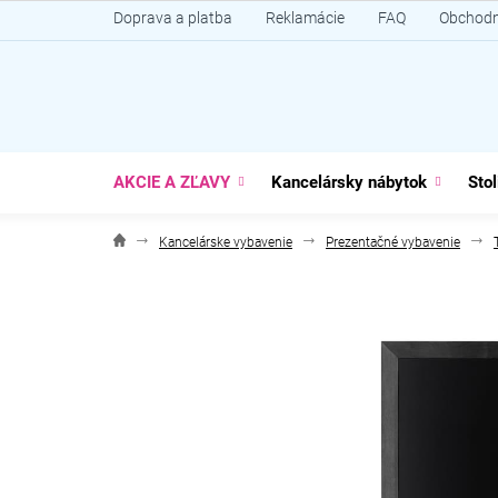
Prejsť
Doprava a platba
Reklamácie
FAQ
Obchodn
na
obsah
AKCIE A ZĽAVY
Kancelársky nábytok
Stol
Kancelárske vybavenie
Prezentačné vybavenie