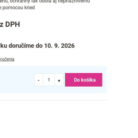
enu, ochranný lak odolá aj nepriaznivému
ie pomocou kried
ez DPH
ku doručíme do 10. 9. 2026
ručenia
Do košíka