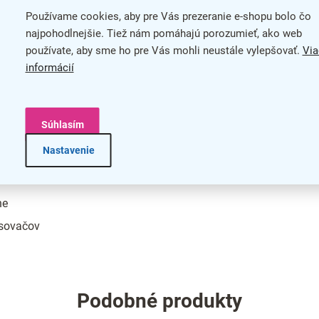
Používame cookies, aby pre Vás prezeranie e-shopu bolo čo
blenom prevedení. Toto prevedenie je za príplatok.
Mat
najpohodlnejšie. Tiež nám pomáhajú porozumieť, ako web
používate, aby sme ho pre Vás mohli neustále vylepšovať.
Via
 je súčasťou balenia. Drevené tabule nie sú magnetické.
Roz
informácií
plo
Typ
táciu informácií
Súhlasím
bar
Nastavenie
na
ne
isovačov
Podobné produkty