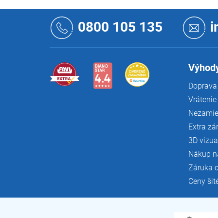
Z
á
0800 105 135
i
p
ä
t
i
Výhody
e
Doprava 
Vrátenie
Nezamie
Extra zá
3D vizua
Nákup n
Záruka 
Ceny šit