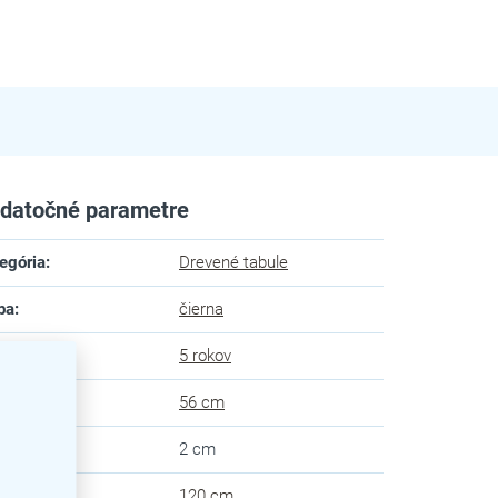
datočné parametre
egória
:
Drevené tabule
ba
:
čierna
uka
:
5 rokov
ka
:
56 cm
ka
:
2 cm
ška
:
120 cm