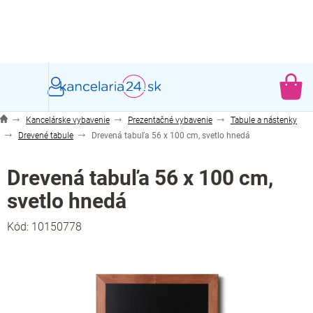
Prejsť
na
obsah
NÁ
KO
Kancelárske vybavenie
Prezentačné vybavenie
Tabule a nástenky
Drevené tabule
Drevená tabuľa 56 x 100 cm, svetlo hnedá
Drevená tabuľa 56 x 100 cm,
svetlo hnedá
Kód:
10150778