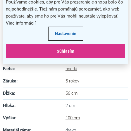
Ochranný lak ochráni povrch aj pred dažďom
Používame cookies, aby pre Vás prezeranie e-shopu bolo čo
najpohodlnejšie. Tiež nám pomáhajú porozumieť, ako web
V priestore nezaberie prakticky žiadne miesto
používate, aby sme ho pre Vás mohli neustále vylepšovať.
Tabuľu môžete zavesiť vertikálne aj horizontálne
Viac informácií
Jednoduché písanie pomocou kriedových popisovačov
Nastavenie
Dodatočné parametre
Súhlasím
Kategória
:
Drevené tabule
Farba
:
hnedá
Záruka
:
5 rokov
Dĺžka
:
56 cm
Hĺbka
:
2 cm
Výška
:
100 cm
Materiál rámu
:
drevo