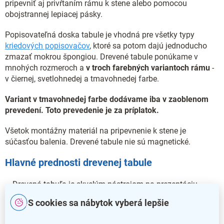
pripevniť aj privŕtaním rámu k stene alebo pomocou
obojstrannej lepiacej pásky.
Popisovateľná doska tabule je vhodná pre všetky typy
kriedových popisovačov
, ktoré sa potom dajú jednoducho
zmazať mokrou špongiou. Drevené tabule ponúkame v
mnohých rozmeroch a
v troch farebných variantoch rámu
-
v
čiernej, svetlohnedej a tmavohnedej farbe.
Variant v tmavohnedej farbe dodávame iba v zaoblenom
prevedení. Toto prevedenie je za príplatok.
Všetok montážny materiál na pripevnenie k stene je
súčasťou balenia. Drevené tabule nie sú magnetické.
Hlavné prednosti drevenej tabule
Drevená tabuľa je skvelým nástrojom na prezentáciu
informácií
S cookies sa nábytok vyberá lepšie
Je vyrobená z tvrdého bukového dreva