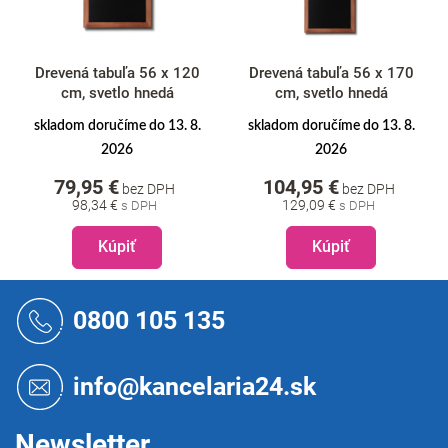
Drevená tabuľa 56 x 120
Drevená tabuľa 56 x 170
cm, svetlo hnedá
cm, svetlo hnedá
skladom doručíme do 13. 8.
skladom doručíme do 13. 8.
2026
2026
79,95 €
104,95 €
bez DPH
bez DPH
98,34 €
129,09 €
Kúpiť
Kúpiť
Z
á
0800 105 135
p
ä
t
info@kancelaria24.sk
i
e
Newsletter