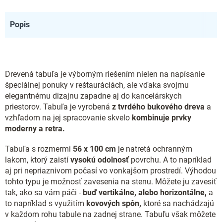
Popis
Drevená tabuľa je výborným riešením nielen na napísanie
špeciálnej ponuky v reštauráciách, ale vďaka svojmu
elegantnému dizajnu zapadne aj do kancelárskych
priestorov. Tabuľa je vyrobená
z tvrdého bukového dreva
a
vzhľadom na jej spracovanie skvelo
kombinuje prvky
moderny a retra.
Tabuľa s rozmermi
56 x 100 cm
je natretá ochranným
lakom, ktorý zaistí
vysokú odolnosť
povrchu. A to napríklad
aj pri nepriaznivom počasí vo vonkajšom prostredí. Výhodou
tohto typu je možnosť zavesenia na stenu. Môžete ju zavesiť
tak, ako sa vám páči -
buď vertikálne, alebo horizontálne,
a
to napríklad s využitím
kovových spôn,
ktoré sa nachádzajú
v každom rohu tabule na zadnej strane. Tabuľu však môžete