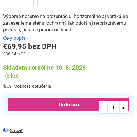
Výborné riešenie na prezentáciu, horizontálne aj vertikálne
zavesenie na stenu, ochranný lak odolá aj nepriaznivému
počasiu, písanie pomocou kried
€69,95 bez DPH
€86,04
Jednotková
cena:
Skladom doručíme 10. 8. 2026
(3 ks)
Možnosti doručenia
Do košíka
Strážiť