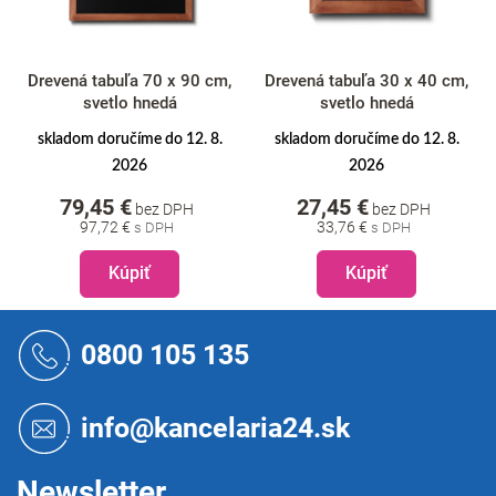
Drevená tabuľa 70 x 90 cm,
Drevená tabuľa 30 x 40 cm,
svetlo hnedá
svetlo hnedá
skladom doručíme do 12. 8.
skladom doručíme do 12. 8.
2026
2026
79,45 €
27,45 €
bez DPH
bez DPH
97,72 €
33,76 €
Kúpiť
Kúpiť
Z
á
0800 105 135
p
ä
t
info@kancelaria24.sk
i
e
Newsletter