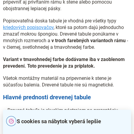
pripevniť aj privŕtaním rámu k stene alebo pomocou
obojstrannej lepiacej pásky.
Popisovateľná doska tabule je vhodná pre všetky typy
kriedových popisovačov
, ktoré sa potom dajú jednoducho
zmazať mokrou špongiou. Drevené tabule ponúkame v
mnohých rozmeroch a
v troch farebných variantoch rámu
-
v
čiernej, svetlohnedej a tmavohnedej farbe.
Variant v tmavohnedej farbe dodávame iba v zaoblenom
prevedení. Toto prevedenie je za príplatok.
Všetok montážny materiál na pripevnenie k stene je
súčasťou balenia. Drevené tabule nie sú magnetické.
Hlavné prednosti drevenej tabule
Drevená tabuľa je skvelým nástrojom na prezentáciu
informácií
S cookies sa nábytok vyberá lepšie
Je vyrobená z tvrdého bukového dreva