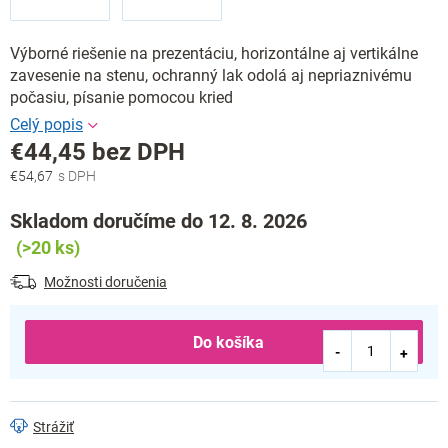
Výborné riešenie na prezentáciu, horizontálne aj vertikálne
zavesenie na stenu, ochranný lak odolá aj nepriaznivému
počasiu, písanie pomocou kried
€44,45 bez DPH
€54,67
Jednotková
cena:
Skladom doručíme do 12. 8. 2026
(>20 ks)
Možnosti doručenia
Do košíka
Strážiť