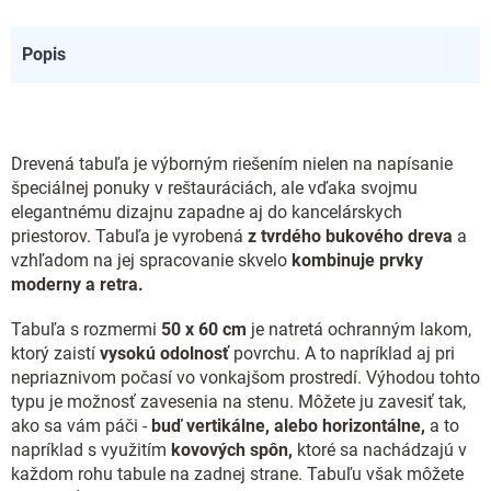
Popis
Drevená tabuľa je výborným riešením nielen na napísanie
špeciálnej ponuky v reštauráciách, ale vďaka svojmu
elegantnému dizajnu zapadne aj do kancelárskych
priestorov. Tabuľa je vyrobená
z tvrdého bukového dreva
a
vzhľadom na jej spracovanie skvelo
kombinuje prvky
moderny a retra.
Tabuľa s rozmermi
50 x 60 cm
je natretá ochranným lakom,
ktorý zaistí
vysokú odolnosť
povrchu. A to napríklad aj pri
nepriaznivom počasí vo vonkajšom prostredí. Výhodou tohto
typu je možnosť zavesenia na stenu. Môžete ju zavesiť tak,
ako sa vám páči -
buď vertikálne, alebo horizontálne,
a to
napríklad s využitím
kovových spôn,
ktoré sa nachádzajú v
každom rohu tabule na zadnej strane. Tabuľu však môžete