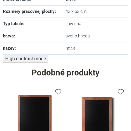
Rozmery pracovnej plochy
:
42 x 52 cm
Typ tabule
:
závesná
barva
:
svetlo hnedá
nazev
:
9043
High-contrast mode
Podobné produkty