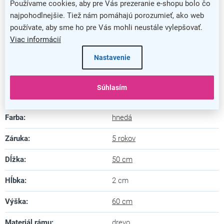
Ochranný lak ochráni povrch aj pred dažďom
Používame cookies, aby pre Vás prezeranie e-shopu bolo čo
najpohodlnejšie. Tiež nám pomáhajú porozumieť, ako web
V priestore nezaberie prakticky žiadne miesto
používate, aby sme ho pre Vás mohli neustále vylepšovať.
Tabuľu môžete zavesiť vertikálne aj horizontálne
Viac informácií
Jednoduché písanie pomocou kriedových popisovačov
Nastavenie
Dodatočné parametre
Súhlasím
Kategória
:
Drevené tabule
Farba
:
hnedá
Záruka
:
5 rokov
Dĺžka
:
50 cm
Hĺbka
:
2 cm
Výška
:
60 cm
Materiál rámu
:
drevo