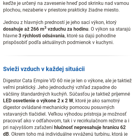
keďže je určený na zavesenie hneď pod skrinku nad varnou
plochou, nezaberie v priestore prakticky žiadne miesto.
Jednou z hlavných predností je jeho sací výkon, ktorý
3
dosahuje až 266 m
vzduchu za hodinu
. O výkon sa starajú
hlavne
3 rýchlosti odsávania
, ktoré sa dajú pohodlne
prispôsobiť podľa aktuálnych podmienok v kuchyni.
Svieži vzduch v každej situácii
Digestor Cata Empire VD 60 nie je len o výkone, ale je taktiež
veľmi praktický. Jeho jednoduchý vzhľad zapadne do
väčšiny štandardných kuchýň. Súčasťou je taktiež príjemné
LED osvetlenie o výkone 2 x 2 W
, ktoré je ako samotný
digestor ovládané mechanicky pomocou posuvných
vstavaných tlačidiel. Veľkou výhodou prístroja je možnosť
pracovať ako v odťahovom, tak i v recirkulačnom režime a i
pri najvyššom zaťažení
hlučnosť nepresahuje hranicu 62
dB
. Okrem toho má individuálne vyváženú turbínu, ktorá je