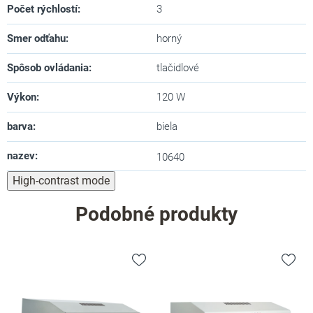
Počet rýchlostí
:
3
Smer odťahu
:
horný
Spôsob ovládania
:
tlačidlové
Výkon
:
120 W
barva
:
biela
nazev
:
10640
High-contrast mode
Podobné produkty