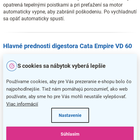
opatrená tepelnými poistkami a pri preťažení sa motor
automaticky vypne, aby zabránil poškodeniu. Po vychladnutí
sa opäť automaticky spustí.
Hlavné prednosti digestora Cata Empire VD 60
Ideálne riešenie pre udržanie čistoty v kuchyni
S cookies sa nábytok vyberá lepšie
Digestor sa spoľahlivo postará o odvetrávanie
Vzhľadom k zaveseniu nezaberie prakticky žiadne miesto
Používame cookies, aby pre Vás prezeranie e-shopu bolo čo
najpohodlnejšie. Tiež nám pomáhajú porozumieť, ako web
Ovládanie prebieha pomocou mechanických tlačidiel
používate, aby sme ho pre Vás mohli neustále vylepšovať.
Žiarovkové osvetlenie zaručí prehľad v každej situácii
Viac informácií
Hlučnosť vás nebude rušiť ani pri najvyššom zaťažení
Nastavenie
Súhlasím
Dodatočné parametre