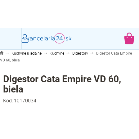
Prejsť
na
obsah
NÁ
KO
Kuchyne a jedálne
Kuchyne
Digestory
Digestor Cata Empire
VD 60, biela
Digestor Cata Empire VD 60,
biela
Kód:
10170034