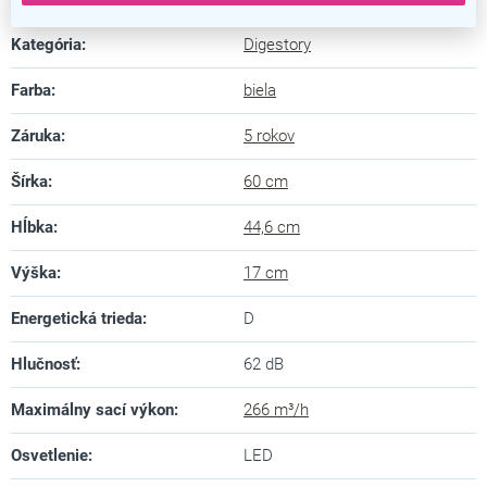
Kategória
:
Digestory
Farba
:
biela
Záruka
:
5 rokov
Šírka
:
60 cm
Hĺbka
:
44,6 cm
Výška
:
17 cm
Energetická trieda
:
D
Hlučnosť
:
62 dB
Maximálny sací výkon
:
266 m³/h
Osvetlenie
:
LED