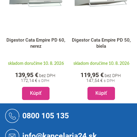
Digestor Cata Empire PD 60,
Digestor Cata Empire PD 50,
nerez
biela
skladom doručíme 10. 8. 2026
skladom doručíme 10. 8. 2026
139,95 €
119,95 €
bez DPH
bez DPH
172,14 €
147,54 €
Kúpiť
Kúpiť
Z
á
0800 105 135
p
ä
t
info@kancelaria24.sk