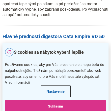
opatrená tepelnými poistkami a pri preťažení sa motor
automaticky vypne, aby zabránil poškodeniu. Po vychladnutí
sa opäť automaticky spustí.
Hlavné prednosti digestora Cata Empire VD 50
Ideálne riešenie pre udržanie čistoty v kuchyni
S cookies sa nábytok vyberá lepšie
Digestor sa spoľahlivo postará o odvetrávanie
Vzhľadom k zaveseniu nezaberie prakticky žiadne miesto
Používame cookies, aby pre Vás prezeranie e-shopu bolo čo
najpohodlnejšie. Tiež nám pomáhajú porozumieť, ako web
Ovládanie prebieha pomocou mechanických tlačidiel
používate, aby sme ho pre Vás mohli neustále vylepšovať.
Žiarovkové osvetlenie zaručí prehľad v každej situácii
Viac informácií
Hlučnosť vás nebude rušiť ani pri najvyššom zaťažení
Nastavenie
Súhlasím
Dodatočné parametre