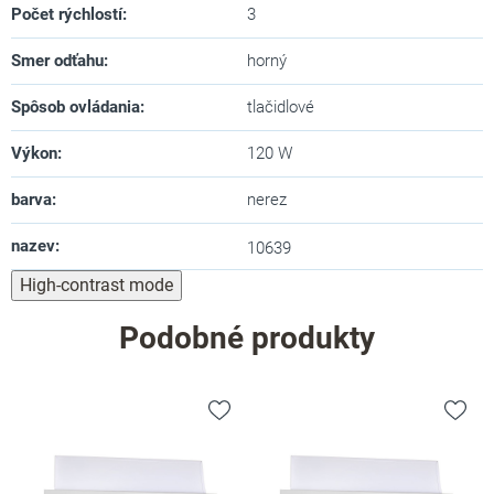
Počet rýchlostí
:
3
Smer odťahu
:
horný
Spôsob ovládania
:
tlačidlové
Výkon
:
120 W
barva
:
nerez
nazev
:
10639
High-contrast mode
Podobné produkty