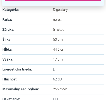
Kategória
:
Digestory
Farba
:
nerez
Záruka
:
5 rokov
Šírka
:
50 cm
Hĺbka
:
44,6 cm
Výška
:
17 cm
Energetická trieda
:
D
Hlučnosť
:
62 dB
Maximálny sací výkon
:
266 m³/h
Osvetlenie
:
LED