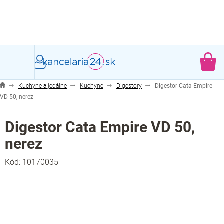
Prejsť
na
obsah
NÁ
KO
Kuchyne a jedálne
Kuchyne
Digestory
Digestor Cata Empire
VD 50, nerez
Digestor Cata Empire VD 50,
nerez
Kód:
10170035