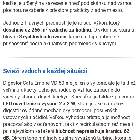
keďže je určený na zavesenie hneď pod skrinku nad varnou
plochou, nezaberie v priestore prakticky žiadne miesto.
Jednou z hlavných predností je jeho sací výkon, ktorý
3
dosahuje až 266 m
vzduchu za hodinu
. O výkon sa starajú
hlavne
3 rýchlosti odsávania
, ktoré sa dajú pohodlne
prispôsobiť podľa aktuálnych podmienok v kuchyni.
Svieži vzduch v každej situácii
Digestor Cata Empire VD 50 nie je len o výkone, ale je taktiež
veľmi praktický. Jeho jednoduchý vzhľad zapadne do
väčšiny štandardných kuchýň. Súčasťou je taktiež príjemné
LED osvetlenie o výkone 2 x 2 W
, ktoré je ako samotný
digestor ovládané mechanicky pomocou posuvných
vstavaných tlačidiel. Veľkou výhodou prístroja je možnosť
pracovať ako v odťahovom, tak i v recirkulačnom režime a i
pri najvyššom zaťažení
hlučnosť nepresahuje hranicu 62
dB
. Okrem toho má individuálne vyváženú turbínu, ktorá je