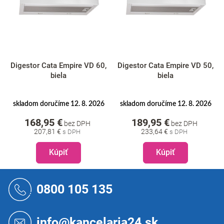
Digestor Cata Empire VD 60,
Digestor Cata Empire VD 50,
biela
biela
skladom doručíme 12. 8. 2026
skladom doručíme 12. 8. 2026
168,95 €
189,95 €
bez DPH
bez DPH
207,81 €
233,64 €
Kúpiť
Kúpiť
Z
á
0800 105 135
p
ä
t
info@kancelaria24.sk