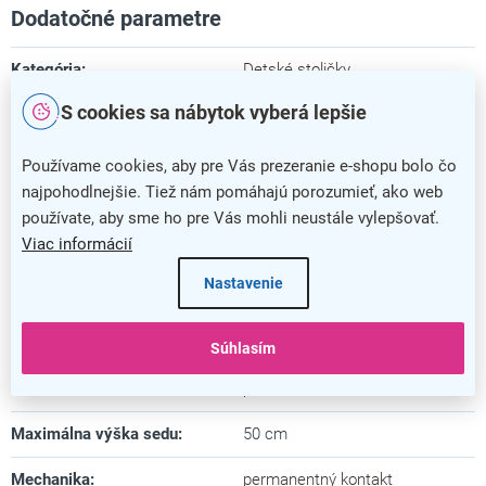
Dodatočné parametre
Kategória
:
Detské stoličky
S cookies sa nábytok vyberá lepšie
Farba
:
čierna
,
modrá
Záruka
:
5 rokov
Používame cookies, aby pre Vás prezeranie e-shopu bolo čo
najpohodlnejšie. Tiež nám pomáhajú porozumieť, ako web
Nosnosť
:
100 kg
používate, aby sme ho pre Vás mohli neustále vylepšovať.
Viac informácií
Minimálna výška
:
84 cm
Nastavenie
Maximálna výška
:
106 cm
Hĺbka sedadla
:
46 cm
Súhlasím
Materiál kríža
:
plast
Maximálna výška sedu
:
50 cm
Mechanika
:
permanentný kontakt