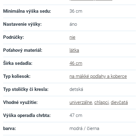
Minimálna výška sedu
:
36 cm
Nastavenie výšky
:
áno
Podrúčky
:
nie
Poťahový materiál
:
látka
Šírka sedadla
:
46 cm
Typ koliesok
:
na mäkké podlahy a koberce
Typ stoličky či kresla
:
detská
Vhodné využitie
:
univerzálne
,
chlapci
,
dievčatá
Výška operadla chrbta
:
47 cm
barva
:
modrá / čierna