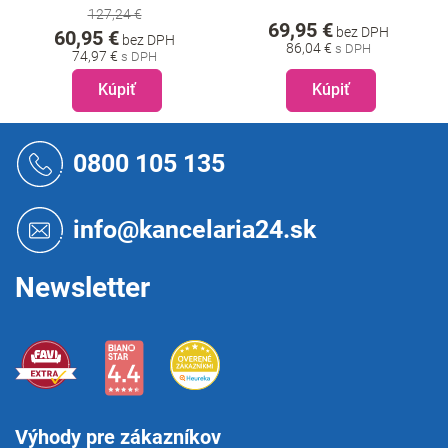
127,24 €
69,95 €
bez DPH
60,95 €
bez DPH
86,04 €
74,97 €
Kúpiť
Kúpiť
Z
á
0800 105 135
p
ä
t
info@kancelaria24.sk
i
e
Newsletter
Výhody pre zákazníkov