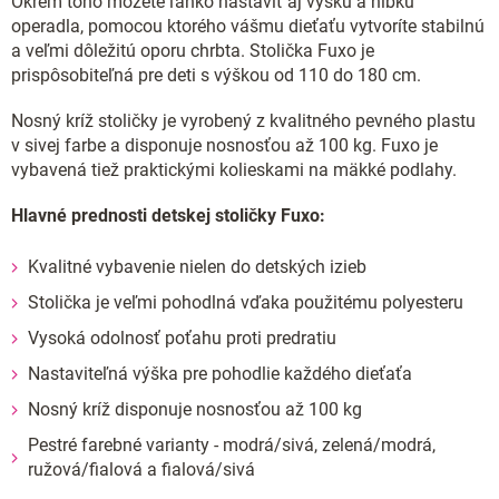
Okrem toho môžete ľahko nastaviť aj výšku a hĺbku
operadla, pomocou ktorého vášmu dieťaťu vytvoríte stabilnú
a veľmi dôležitú oporu chrbta. Stolička Fuxo je
prispôsobiteľná pre deti s výškou od 110 do 180 cm.
Nosný kríž stoličky je vyrobený z kvalitného pevného plastu
v sivej farbe a disponuje nosnosťou až 100 kg. Fuxo je
vybavená tiež praktickými kolieskami na mäkké podlahy.
Hlavné prednosti detskej stoličky Fuxo:
Kvalitné vybavenie nielen do detských izieb
Stolička je veľmi pohodlná vďaka použitému polyesteru
Vysoká odolnosť poťahu proti predratiu
Nastaviteľná výška pre pohodlie každého dieťaťa
Nosný kríž disponuje nosnosťou až 100 kg
Pestré farebné varianty - modrá/sivá, zelená/modrá,
ružová/fialová a fialová/sivá