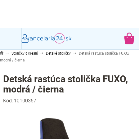
Prejsť
na
obsah
NÁ
KO
Stoličky a kreslá
Detské stoličky
Detská rastúca stolička FUXO,
modrá / čierna
Detská rastúca stolička FUXO,
modrá / čierna
Kód:
10100367