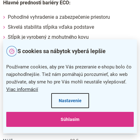
Hlavné prednosti bariéry ECO:
Pohodlné vyhradenie a zabezpečenie priestoru
Skvelá stabilita stĺpika vďaka podstave
Stĺpik je vyrobený z mohutného kovu
Veľmi jednoduchá manipulácia so samonavíjacím pásom
S cookies sa nábytok vyberá lepšie
Dodatočné parametre
Používame cookies, aby pre Vás prezeranie e-shopu bolo čo
najpohodlnejšie. Tiež nám pomáhajú porozumieť, ako web
Kategória
:
Stĺpiky a úchyty
používate, aby sme ho pre Vás mohli neustále vylepšovať.
Farba
:
čierna
Viac informácií
Nastavenie
Záruka
:
5 rokov
Dĺžka
:
250 cm
Súhlasím
Šírka
:
30 cm