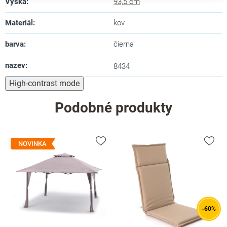
Výška
:
93,5 cm
Materiál
:
kov
barva
:
čierna
nazev
:
8434
High-contrast mode
Podobné produkty
NOVINKA
-60%