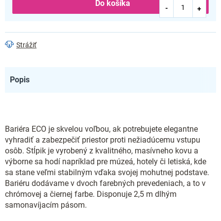
Do košíka
Strážiť
Popis
Bariéra ECO je skvelou voľbou, ak potrebujete elegantne
vyhradiť a zabezpečiť priestor proti nežiadúcemu vstupu
osôb. Stĺpik je vyrobený z kvalitného, masívneho kovu a
výborne sa hodí napríklad pre múzeá, hotely či letiská, kde
sa stane veľmi stabilným vďaka svojej mohutnej podstave.
Bariéru dodávame v dvoch farebných prevedeniach, a to v
chrómovej a čiernej farbe. Disponuje 2,5 m dlhým
samonavíjacím pásom.