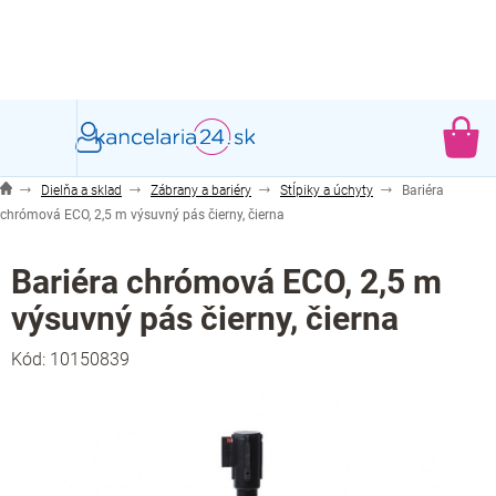
Prejsť
na
obsah
NÁ
KO
Dielňa a sklad
Zábrany a bariéry
Stĺpiky a úchyty
Bariéra
chrómová ECO, 2,5 m výsuvný pás čierny, čierna
Bariéra chrómová ECO, 2,5 m
výsuvný pás čierny, čierna
Kód:
10150839