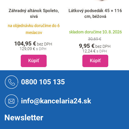
Látkový podsedák 45 × 116
Kancelárska stolička Meglio
cm, béžová
1 + 1 ZADARMO, sivá
skladom doručíme 10. 8. 2026
skladom doručíme 10. 8. 2026
30,69 €
199,95 €
bez DPH
9,95 €
bez DPH
245,94 €
12,24 €
Kúpiť
Kúpiť
Z
á
0800 105 135
p
ä
t
info@kancelaria24.sk
i
e
Newsletter