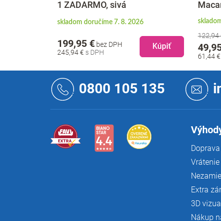
1 ZADARMO, sivá
Macar
6
skladom
skladom doručíme 7. 8. 2026
122,94
199,95 €
bez DPH
Kúpiť
Kúpiť
49,95
245,94 €
61,44 
Z
á
0800 105 135
i
p
ä
t
i
Výhody
e
Doprava 
Vrátenie
Nezamie
Extra zá
3D vizua
Nákup n