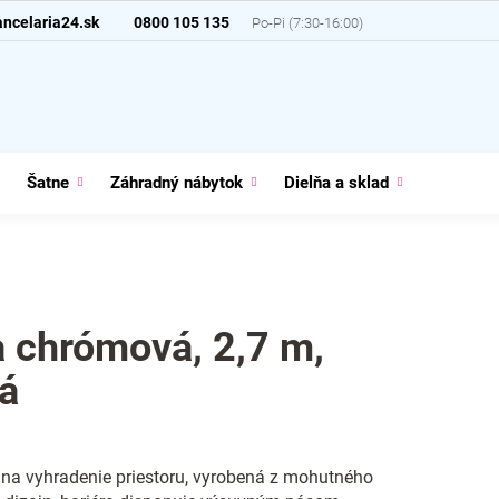
ncelaria24.sk
0800 105 135
Šatne
Záhradný nábytok
Dielňa a sklad
Domácno
a chrómová, 2,7 m,
á
 na vyhradenie priestoru, vyrobená z mohutného