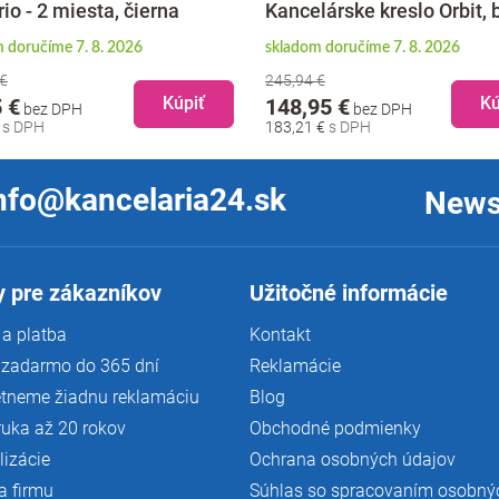
io - 2 miesta, čierna
Kancelárske kreslo Orbit, 
 doručíme 7. 8. 2026
skladom doručíme 7. 8. 2026
 €
245,94 €
Kúpiť
Kú
 €
148,95 €
bez DPH
bez DPH
€
183,21 €
nfo@kancelaria24.sk
News
 pre zákazníkov
Užitočné informácie
a platba
Kontakt
 zadarmo do 365 dní
Reklamácie
tneme žiadnu reklamáciu
Blog
ruka až 20 rokov
Obchodné podmienky
lizácie
Ochrana osobných údajov
a firmu
Súhlas so spracovaním osobný