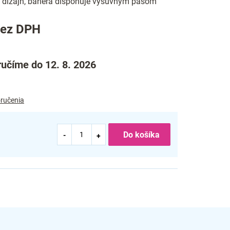
ý dizajn, bariéra disponuje výsuvným pásom
bez DPH
učíme do 12. 8. 2026
ručenia
Do košíka