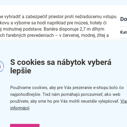
tne vyhradiť a zabezpečiť priestor proti nežiadúcemu vstupu
Do
 kovu a výborne sa hodí napríklad pre múzeá, hotely či
jej mohutnej podstave. Bariéra disponuje 2,7 m dlhým
Kat
 farebných prevedeniach – v červenej, modrej, žltej a
Far
Zár
S cookies sa nábytok vyberá
Dĺž
lepšie
Šír
Používame cookies, aby pre Vás prezeranie e-shopu bolo čo
Vý
najpohodlnejšie. Tiež nám pomáhajú porozumieť, ako web
používate, aby sme ho pre Vás mohli neustále vylepšovať.
Via
Mat
informácií
bar