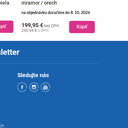
biela
mramor / orech
Bariéra, st
na objednávku doručíme do 8. 10. 2026
skladom doruč
199,95 €
112,95 €
bez DPH
b
piť
Kúpiť
245,94 €
138,93 €
letter
Sledujte nás
ch