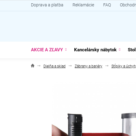
Prejsť
Doprava a platba
Reklamácie
FAQ
Obchodn
na
obsah
AKCIE A ZĽAVY
Kancelársky nábytok
Stol
Dielňa a sklad
Zábrany a bariéry
Stĺpiky a úchyt