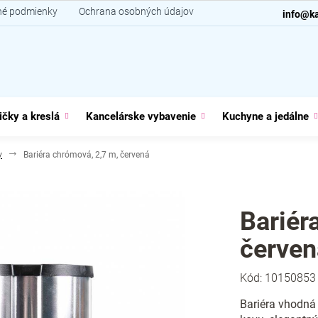
é podmienky
Ochrana osobných údajov
Kontakt
info@ka
ičky a kreslá
Kancelárske vybavenie
Kuchyne a jedálne
y
Bariéra chrómová, 2,7 m, červená
Bariér
červen
Kód:
10150853
Bariéra vhodná