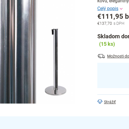
kovu, elegantn
€111,95 
€137,70
Jednotková
cena:
Skladom dor
(15 ks)
Možnosti do
Strážiť