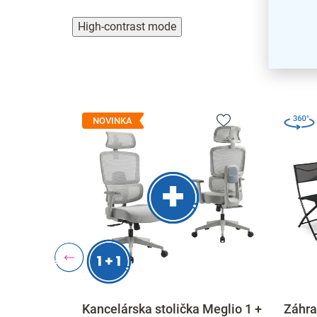
High-contrast mode
NOVINKA
-60%
 × 116 cm,
Kancelárska stolička Meglio 1 +
Záhra