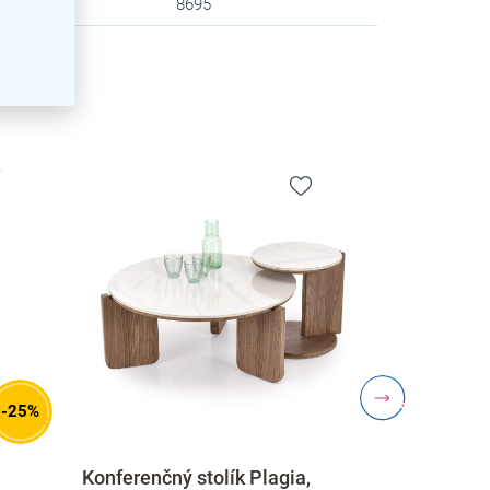
zev
:
8695
-25%
Konferenčný stolík Plagia,