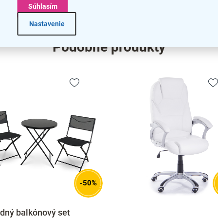
na
Súhlasím
Nastavenie
Podobné produkty
-50%
dný balkónový set