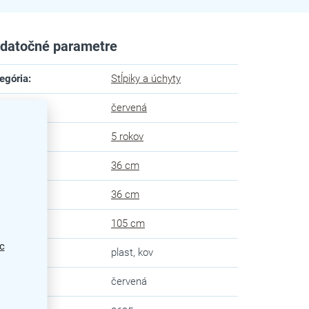
datočné parametre
egória
:
Stĺpiky a úchyty
ba
:
červená
uka
:
5 rokov
ka
:
36 cm
ka
:
36 cm
ška
:
105 cm
c
eriál
:
plast, kov
va
:
červená