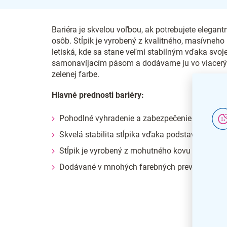
Bariéra je skvelou voľbou, ak potrebujete elegan
osôb. Stĺpik je vyrobený z kvalitného, masívneho
letiská, kde sa stane veľmi stabilným vďaka svo
samonavíjacím pásom a dodávame ju vo viacerých
zelenej farbe.
Hlavné prednosti bariéry:
Pohodlné vyhradenie a zabezpečenie priestoru
Skvelá stabilita stĺpika vďaka podstave
Stĺpik je vyrobený z mohutného kovu
Dodávané v mnohých farebných prevedeniach