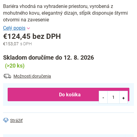
Bariéra vhodná na vyhradenie priestoru, vyrobená z
mohutného kovu, elegantný dizajn, stĺpik disponuje štyrmi
otvormi na zavesenie
€124,45 bez DPH
€153,07
Jednotková
cena:
Skladom doručíme do 12. 8. 2026
(>20 ks)
Možnosti doručenia
Do košíka
Strážiť