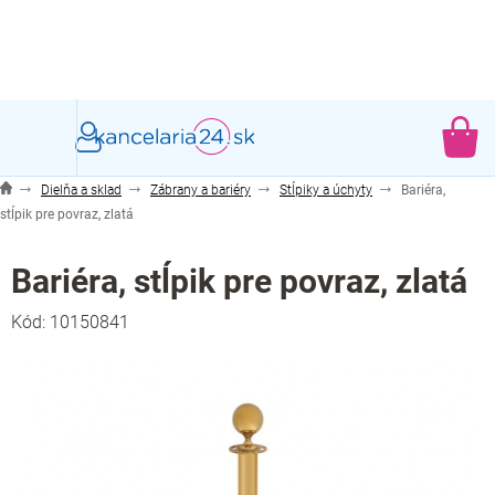
Prejsť
na
obsah
NÁ
KO
Dielňa a sklad
Zábrany a bariéry
Stĺpiky a úchyty
Bariéra,
stĺpik pre povraz, zlatá
Bariéra, stĺpik pre povraz, zlatá
Kód:
10150841