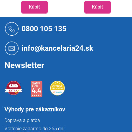
Kúpiť
Kúpiť
Z
á
0800 105 135
p
ä
t
info@kancelaria24.sk
i
e
Newsletter
Výhody pre zákazníkov
Doprava a platba
Vrátenie zadarmo do 365 dní