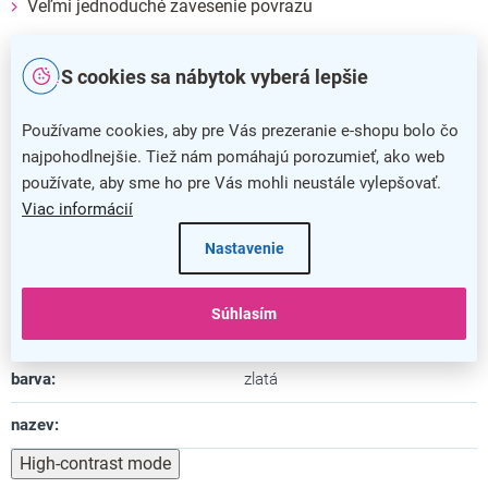
Veľmi jednoduché zavesenie povrazu
Dodatočné parametre
S cookies sa nábytok vyberá lepšie
Kategória
:
Stĺpiky a úchyty
Používame cookies, aby pre Vás prezeranie e-shopu bolo čo
Farba
:
zlatá
najpohodlnejšie. Tiež nám pomáhajú porozumieť, ako web
používate, aby sme ho pre Vás mohli neustále vylepšovať.
Záruka
:
5 rokov
Viac informácií
Šírka
:
31 cm
Nastavenie
Výška
:
94 cm
Súhlasím
Materiál
:
kov
barva
:
zlatá
nazev
:
High-contrast mode