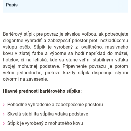
Popis
Bariérový stĺpik pre povraz je skvelou voľbou, ak potrebujete
elegantne vyhradiť a zabezpečiť priestor proti nežiadúcemu
vstupu osôb. Stĺpik je vyrobený z kvalitného, masívneho
kovu v zlatej farbe a výborne sa hodí napríklad do múzeí,
hotelov, či na letiská, kde sa stane veľmi stabilným vďaka
svojej mohutnej podstave. Pripevnenie povrazu je potom
veľmi jednoduché, pretože každý stĺpik disponuje štyrmi
otvormi na zavesenie.
Hlavné prednosti bariérového stĺpika:
Pohodlné vyhradenie a zabezpečenie priestoru
Skvelá stabilita stĺpika vďaka podstave
Stĺpik je vyrobený z mohutného kovu