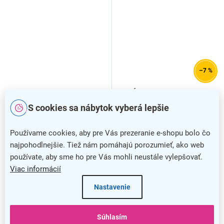
–7 %
Zásuvka k detskej posteli
Úložné čelo postele
Codo - úzka, dub artisan
Simplicity 145 cm, čierny
S cookies sa nábytok vyberá lepšie
mat
Používame cookies, aby pre Vás prezeranie e-shopu bolo čo
najpohodlnejšie. Tiež nám pomáhajú porozumieť, ako web
používate, aby sme ho pre Vás mohli neustále vylepšovať.
Viac informácií
Nastavenie
Súhlasím