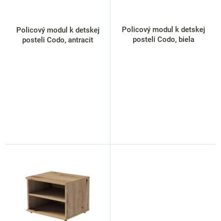
d
u
k
Policový modul k detskej
Policový modul k detskej
t
posteli Codo, biela
posteli Codo, antracit
o
v