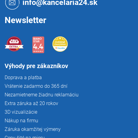
info@kancelaria24.sk
v
i
k
e
y
Newsletter
v
ý
p
i
s
u
Výhody pre zákazníkov
Doprava a platba
Vrátenie zadarmo do 365 dní
Nezamietneme žiadnu reklamáciu
Extra záruka až 20 rokov
3D vizualizácie
Nákup na firmu
Záruka okamžitej výmeny
Ceny šité na mieru