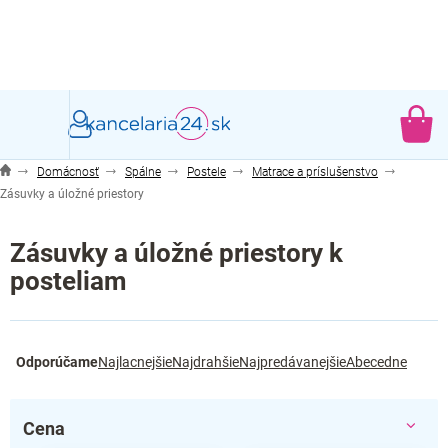
Prejsť
na
obsah
NÁ
KO
Domácnosť
Spálne
Postele
Matrace a príslušenstvo
Zásuvky a úložné priestory
Zásuvky a úložné priestory k
posteliam
R
Odporúčame
Najlacnejšie
Najdrahšie
Najpredávanejšie
Abecedne
a
d
e
Cena
n