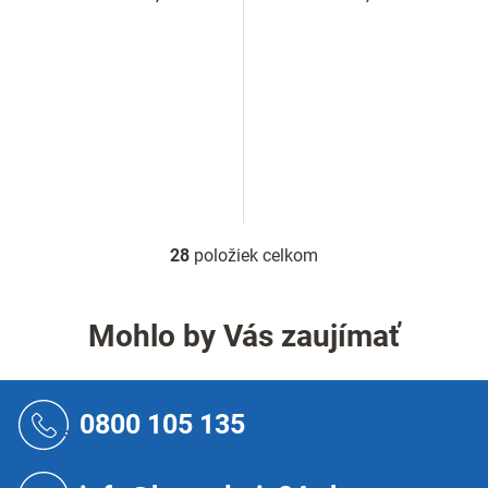
28
položiek celkom
O
v
l
á
Mohlo by Vás zaujímať
d
a
c
Z
i
á
0800 105 135
e
p
p
ä
r
t