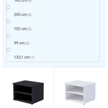
145 cm
4
205 cm
6
102 cm
3
99 cm
2
133,1 cm
1
V
ý
p
i
s
p
r
o