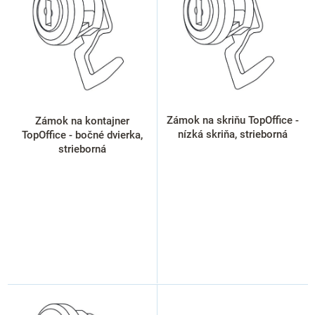
i
s
p
r
o
d
u
k
Zámok na skriňu TopOffice -
Zámok na kontajner
t
nízká skriňa, strieborná
TopOffice - bočné dvierka,
o
strieborná
v