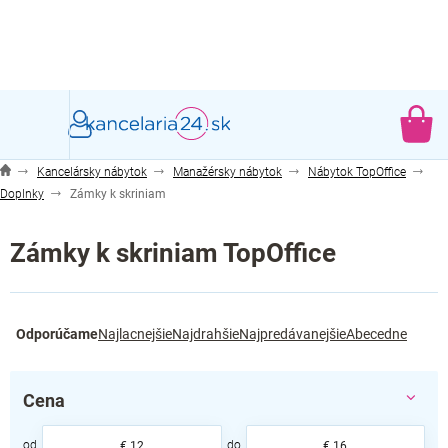
Prejsť
na
obsah
NÁ
KO
Kancelársky nábytok
Manažérsky nábytok
Nábytok TopOffice
Doplnky
Zámky k skriniam
Zámky k skriniam TopOffice
R
Odporúčame
Najlacnejšie
Najdrahšie
Najpredávanejšie
Abecedne
a
d
e
Cena
n
i
€
12
€
16