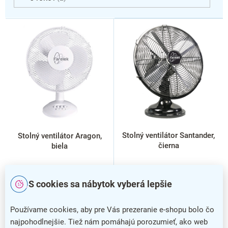
V
ý
p
i
s
p
r
o
d
u
k
Stolný ventilátor Santander,
Stolný ventilátor Aragon,
t
čierna
biela
o
v
S cookies sa nábytok vyberá lepšie
Používame cookies, aby pre Vás prezeranie e-shopu bolo čo
najpohodlnejšie. Tiež nám pomáhajú porozumieť, ako web