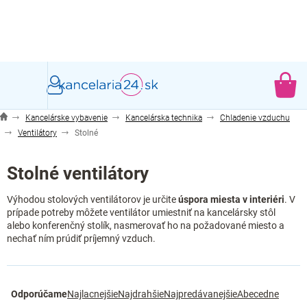
Prejsť
na
obsah
NÁ
KO
Kancelárske vybavenie
Kancelárska technika
Chladenie vzduchu
Ventilátory
Stolné
Stolné ventilátory
Výhodou stolových ventilátorov je určite
úspora miesta v interiéri
. V
prípade potreby môžete ventilátor umiestniť na kancelársky stôl
alebo konferenčný stolík, nasmerovať ho na požadované miesto a
nechať ním prúdiť príjemný vzduch.
R
Odporúčame
Najlacnejšie
Najdrahšie
Najpredávanejšie
Abecedne
a