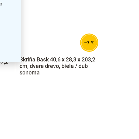
c
7 %
–7 %
Skriňa Bask 40,6 x 28,3 x 203,2
07,2
cm, dvere drevo, biela / dub
sonoma