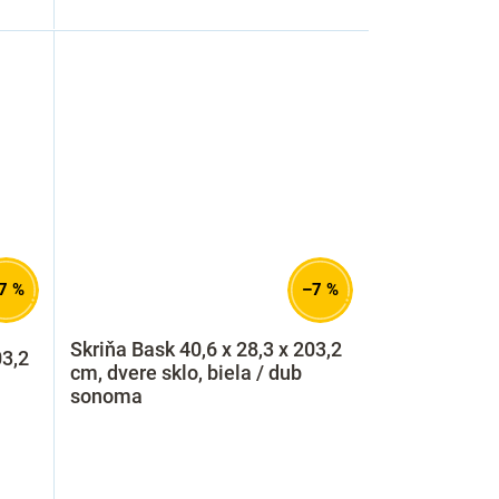
7 %
–7 %
Skriňa Bask 40,6 x 28,3 x 203,2
03,2
cm, dvere sklo, biela / dub
sonoma