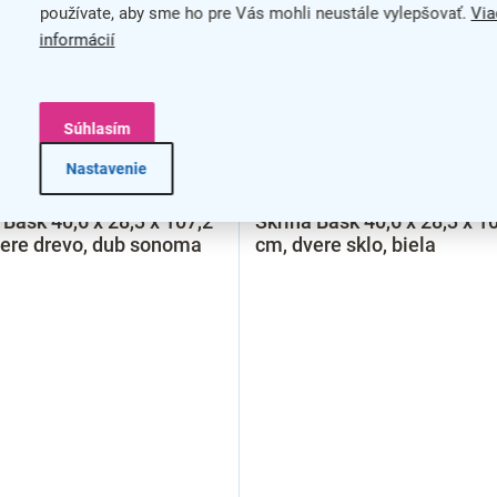
používate, aby sme ho pre Vás mohli neustále vylepšovať.
Via
informácií
Súhlasím
–7 %
–
Nastavenie
 Bask 40,6 x 28,3 x 107,2
Skriňa Bask 40,6 x 28,3 x 1
ere drevo, dub sonoma
cm, dvere sklo, biela