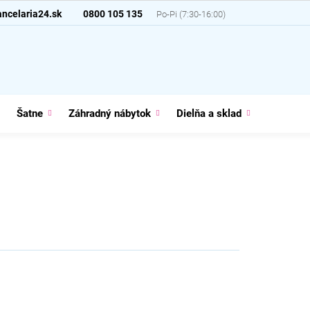
ncelaria24.sk
0800 105 135
Šatne
Záhradný nábytok
Dielňa a sklad
Domácno