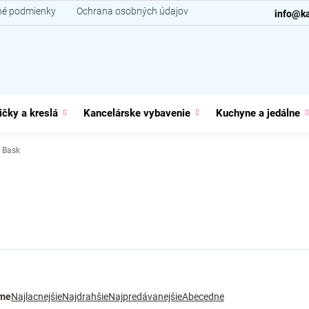
é podmienky
Ochrana osobných údajov
Kontakt
info@ka
ičky a kreslá
Kancelárske vybavenie
Kuchyne a jedálne
Bask
me
Najlacnejšie
Najdrahšie
Najpredávanejšie
Abecedne