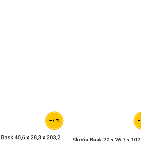
–7 %
–
 Bask 40,6 x 28,3 x 203,2
Skriňa Bask 79 x 26,7 x 107