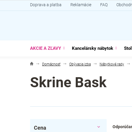
Prejsť
Doprava a platba
Reklamácie
FAQ
Obchodn
na
obsah
AKCIE A ZĽAVY
Kancelársky nábytok
Stol
Domácnosť
Obývacia izba
Nábytkové rady
Skrine Bask
B
R
Odporúča
Cena
o
a