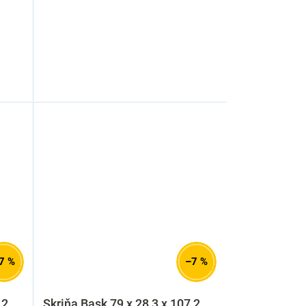
7 %
–7 %
,2
Skriňa Bask 79 x 28,3 x 107,2