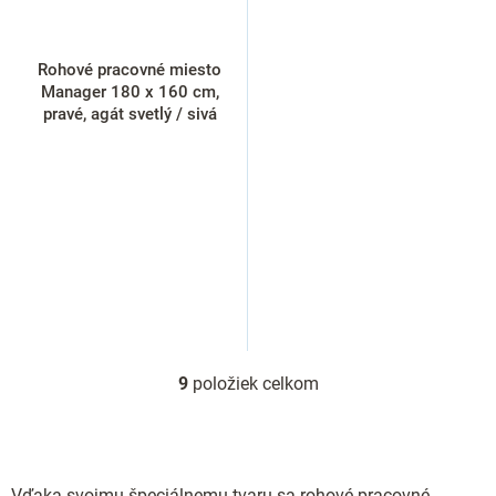
Rohové pracovné miesto
Manager 180 x 160 cm,
pravé, agát svetlý / sivá
9
položiek celkom
O
v
l
á
d
Vďaka svojmu špeciálnemu tvaru sa rohové pracovné