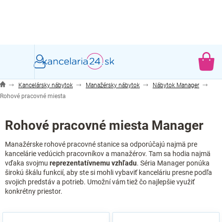
Prejsť
na
obsah
NÁ
KO
Kancelársky nábytok
Manažérsky nábytok
Nábytok Manager
Rohové pracovné miesta
Rohové pracovné miesta Manager
Manažérske rohové pracovné stanice sa odporúčajú najmä pre
kancelárie vedúcich pracovníkov a manažérov. Tam sa hodia najmä
vďaka svojmu
reprezentatívnemu vzhľadu
. Séria Manager ponúka
širokú škálu funkcií, aby ste si mohli vybaviť kanceláriu presne podľa
svojich predstáv a potrieb. Umožní vám tiež čo najlepšie využiť
konkrétny priestor.