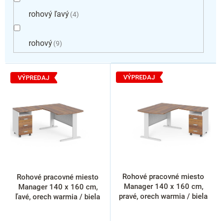
rohový ľavý
4
rohový
9
V
ý
VÝPREDAJ
VÝPREDAJ
p
i
s
p
r
o
d
u
k
Rohové pracovné miesto
Rohové pracovné miesto
t
Manager 140 x 160 cm,
Manager 140 x 160 cm,
o
pravé, orech warmia / biela
ľavé, orech warmia / biela
v