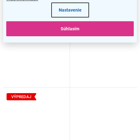
Rohové pracovné miesto
Rohové pracovné miesto
Nastavenie
Manager 160 x 160 cm,
Manager 180 x 160 cm,
pravé, orech warmia / sivá
ľavé, agát svetlý / sivá
Súhlasím
VÝPREDAJ