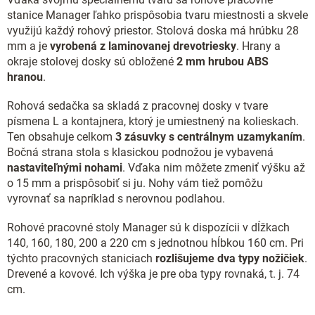
a
c
stanice Manager ľahko prispôsobia tvaru miestnosti a skvele
i
využijú každý rohový priestor. Stolová doska má hrúbku 28
e
mm a je
vyrobená z laminovanej drevotriesky
. Hrany a
p
okraje stolovej dosky sú obložené
2 mm hrubou ABS
r
hranou
.
v
k
Rohová sedačka sa skladá z pracovnej dosky v tvare
y
v
písmena L a kontajnera, ktorý je umiestnený na kolieskach.
ý
Ten obsahuje celkom
3 zásuvky s centrálnym uzamykaním
.
p
Bočná strana stola s klasickou podnožou je vybavená
i
nastaviteľnými nohami
. Vďaka nim môžete zmeniť výšku až
s
o 15 mm a prispôsobiť si ju. Nohy vám tiež pomôžu
u
vyrovnať sa napríklad s nerovnou podlahou.
Rohové pracovné stoly Manager sú k dispozícii v dĺžkach
140, 160, 180, 200 a 220 cm s jednotnou hĺbkou 160 cm. Pri
týchto pracovných staniciach
rozlišujeme dva typy nožičiek
.
Drevené a kovové. Ich výška je pre oba typy rovnaká, t. j. 74
cm.