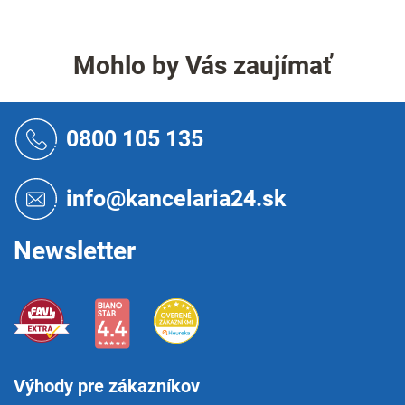
Mohlo by Vás zaujímať
Z
á
0800 105 135
p
ä
t
info@kancelaria24.sk
i
e
Newsletter
Výhody pre zákazníkov