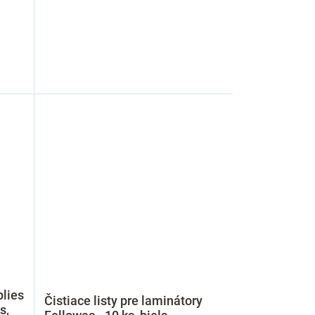
plies
Čistiace listy pre laminátory
s,