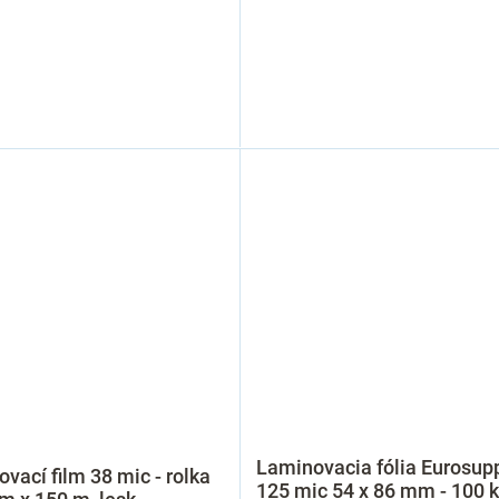
Laminovacia fólia Eurosup
vací film 38 mic - rolka
125 mic 54 x 86 mm - 100 k