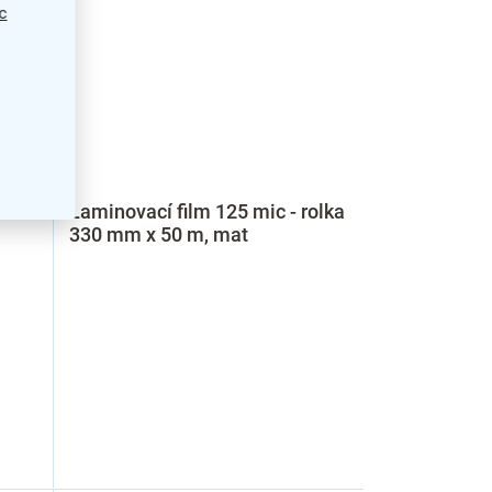
c
rolka
Laminovací film 125 mic - rolka
330 mm x 50 m, mat