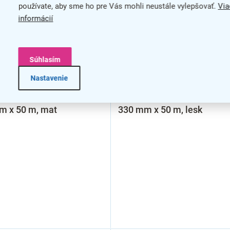
používate, aby sme ho pre Vás mohli neustále vylepšovať.
Via
informácií
Súhlasím
Nastavenie
vací film 125 mic - rolka
Laminovací film 125 mic - 
m x 50 m, mat
330 mm x 50 m, lesk