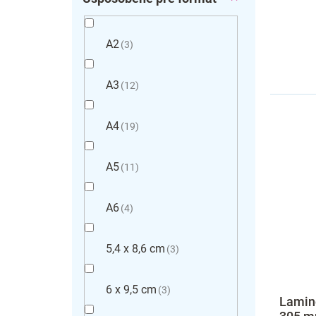
A2
3
A3
12
A4
19
A5
11
A6
4
5,4 x 8,6 cm
3
6 x 9,5 cm
3
Lamino