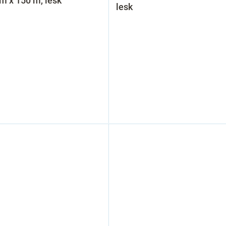
m x 150 m, lesk
lesk