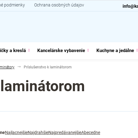
é podmienky
Ochrana osobných údajov
Kontakt
info@ka
ičky a kreslá
Kancelárske vybavenie
Kuchyne a jedálne
minátory
Príslušenstvo k laminátorom
 laminátorom
me
Najlacnejšie
Najdrahšie
Najpredávanejšie
Abecedne