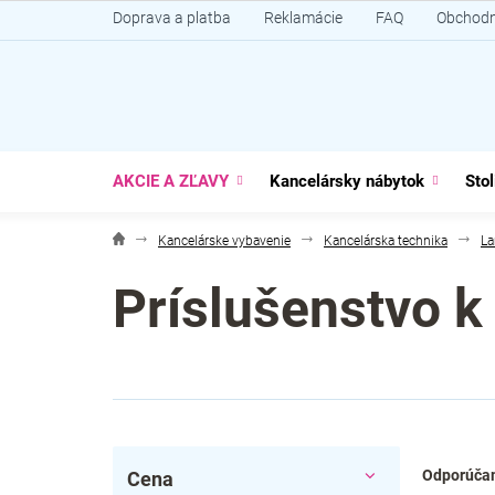
Prejsť
Doprava a platba
Reklamácie
FAQ
Obchodn
na
obsah
AKCIE A ZĽAVY
Kancelársky nábytok
Stol
Kancelárske vybavenie
Kancelárska technika
La
Príslušenstvo k
B
R
Odporúča
Cena
o
a