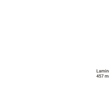
Lamino
457 mm