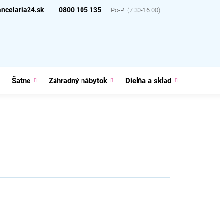
ncelaria24.sk
0800 105 135
Šatne
Záhradný nábytok
Dielňa a sklad
Domácno