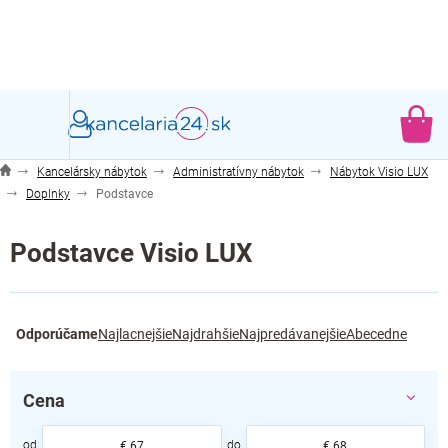
Prejsť
na
obsah
NÁ
KO
Kancelársky nábytok
Administratívny nábytok
Nábytok Visio LUX
Doplnky
Podstavce
Podstavce Visio LUX
R
Odporúčame
Najlacnejšie
Najdrahšie
Najpredávanejšie
Abecedne
a
d
e
Cena
n
i
€
67
€
68