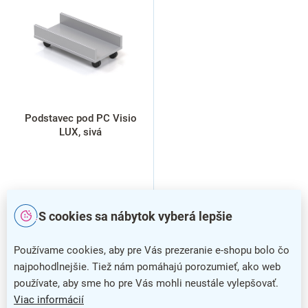
i
s
p
r
o
d
u
k
Podstavec pod PC Visio
t
LUX, sivá
o
v
S cookies sa nábytok vyberá lepšie
Používame cookies, aby pre Vás prezeranie e-shopu bolo čo
najpohodlnejšie. Tiež nám pomáhajú porozumieť, ako web
používate, aby sme ho pre Vás mohli neustále vylepšovať.
1
položiek celkom
Viac informácií
O