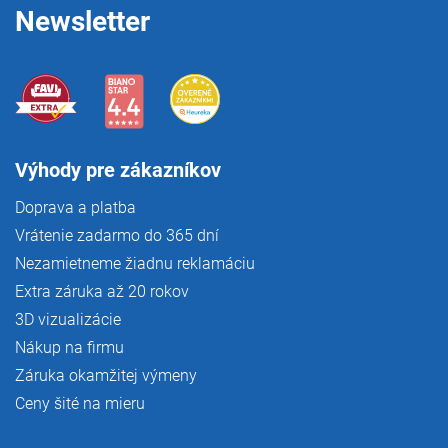
Newsletter
v
ý
p
i
s
u
Výhody pre zákazníkov
Doprava a platba
Vrátenie zadarmo do 365 dní
Nezamietneme žiadnu reklamáciu
Extra záruka až 20 rokov
3D vizualizácie
Nákup na firmu
Záruka okamžitej výmeny
Ceny šité na mieru