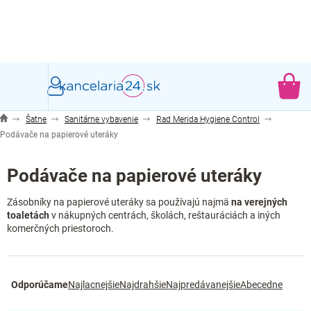
Prejsť
na
obsah
NÁ
KO
Šatne
Sanitárne vybavenie
Rad Merida Hygiene Control
Podávače na papierové uteráky
Podávače na papierové uteráky
Zásobníky na papierové uteráky sa používajú najmä
na verejných
toaletách
v nákupných centrách, školách, reštauráciách a iných
komerčných priestoroch.
R
Odporúčame
Najlacnejšie
Najdrahšie
Najpredávanejšie
Abecedne
a
d