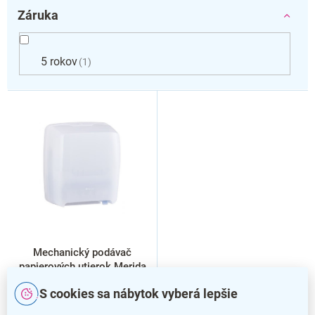
Záruka
5 rokov
1
V
ý
p
i
s
p
r
o
d
u
k
Mechanický podávač
t
papierových utierok Merida
o
Hygiene Control, biela
S cookies sa nábytok vyberá lepšie
v