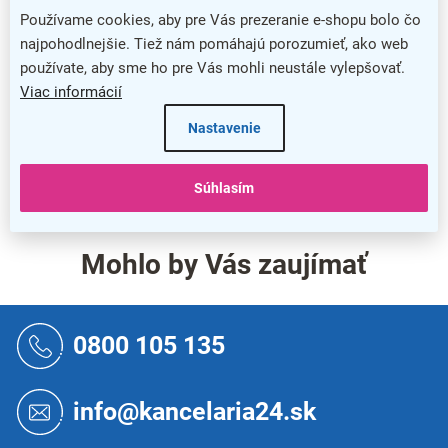
Používame cookies, aby pre Vás prezeranie e-shopu bolo čo
najpohodlnejšie. Tiež nám pomáhajú porozumieť, ako web
používate, aby sme ho pre Vás mohli neustále vylepšovať.
Viac informácií
Nastavenie
Súhlasím
1
položiek celkom
O
v
l
á
Mohlo by Vás zaujímať
d
a
c
Z
i
á
0800 105 135
e
p
p
ä
r
t
info@kancelaria24.sk
v
i
k
e
y