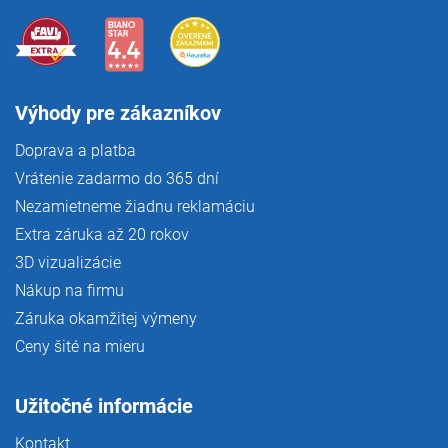
i
s
u
Výhody pre zákazníkov
Doprava a platba
Vrátenie zadarmo do 365 dní
Nezamietneme žiadnu reklamáciu
Extra záruka až 20 rokov
3D vizualizácie
Nákup na firmu
Záruka okamžitej výmeny
Ceny šité na mieru
Užitočné informácie
Kontakt