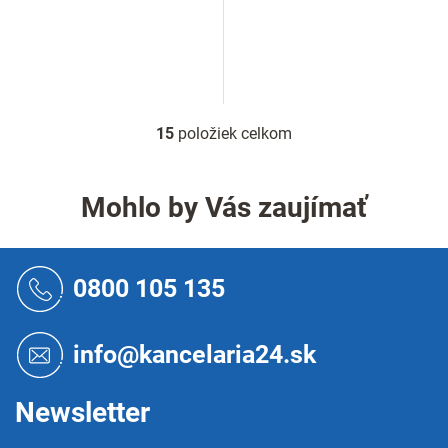
15
položiek celkom
O
v
l
á
Mohlo by Vás zaujímať
d
a
c
Z
i
á
0800 105 135
e
p
p
ä
r
t
info@kancelaria24.sk
v
i
k
e
y
Newsletter
v
ý
p