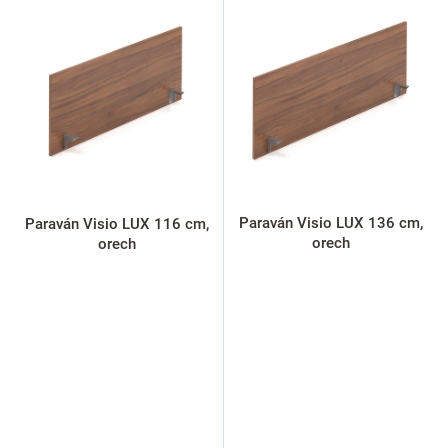
V
ý
p
i
s
p
r
o
d
u
k
Paraván Visio LUX 136 cm,
Paraván Visio LUX 116 cm,
t
orech
orech
o
v