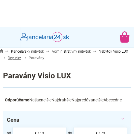
Prejsť
na
obsah
NÁ
KO
Kancelársky nábytok
Administratívny nábytok
Nábytok Visio LUX
Doplnky
Paravány
Paravány Visio LUX
R
Odporúčame
Najlacnejšie
Najdrahšie
Najpredávanejšie
Abecedne
a
d
e
Cena
n
i
€
113
€
173