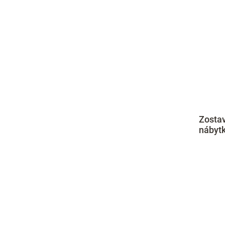
Zosta
nábytk