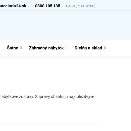
ncelaria24.sk
0800 105 135
Šatne
Záhradný nábytok
Dielňa a sklad
Domácno
nábytkové zostavy. Súpravy obsahujú najdôležitejšie