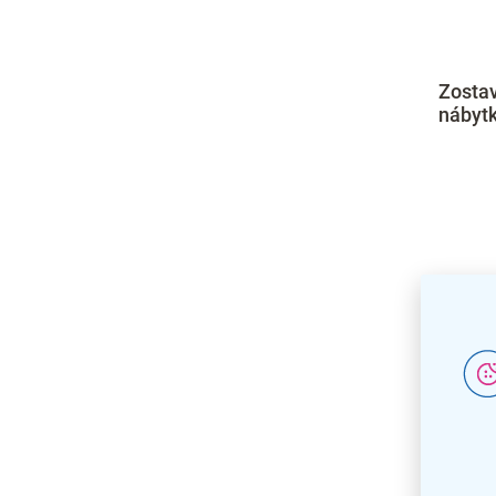
Zosta
nábytk