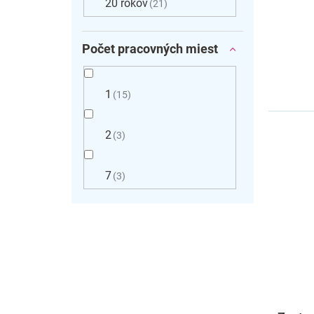
20 rokov
21
Počet pracovných miest
1
15
2
3
7
3