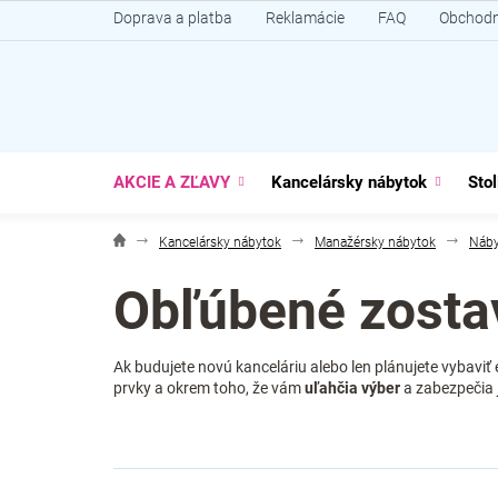
Prejsť
Doprava a platba
Reklamácie
FAQ
Obchodn
na
obsah
AKCIE A ZĽAVY
Kancelársky nábytok
Stol
Kancelársky nábytok
Manažérsky nábytok
Náby
Obľúbené zosta
Ak budujete novú kanceláriu alebo len plánujete vybavi
prvky a okrem toho, že vám
uľahčia výber
a zabezpečia 