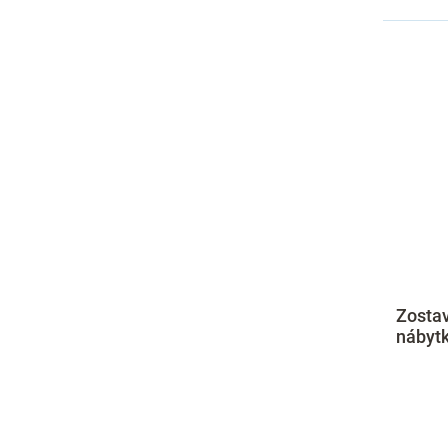
Zosta
nábytk