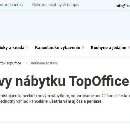
é podmienky
Ochrana osobných údajov
Kontakt
info@ka
ičky a kreslá
Kancelárske vybavenie
Kuchyne a jedálne
tok TopOffice
Obľúbené zostavy
vy nábytku TopOffice
ť existujúcu kanceláriu novým nábytkom, odporúčame použiť kancelárske 
jednotný vzhľad kancelárie,
ušetria vám aj čas a peniaze
.