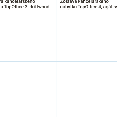
va kancelárskeho
Zostava kancelárskeho
u TopOffice 3, driftwood
nábytku TopOffice 4, agát s