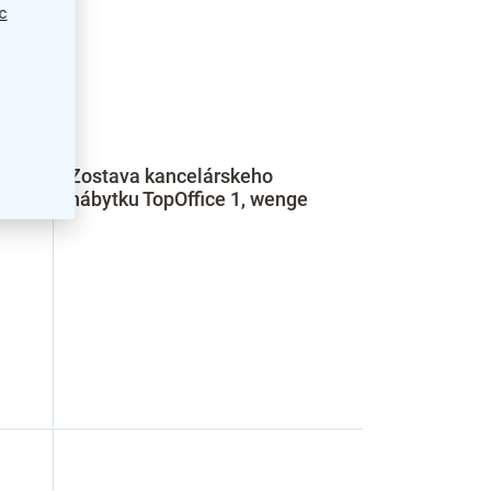
c
Zostava kancelárskeho
vetlý
nábytku TopOffice 1, wenge