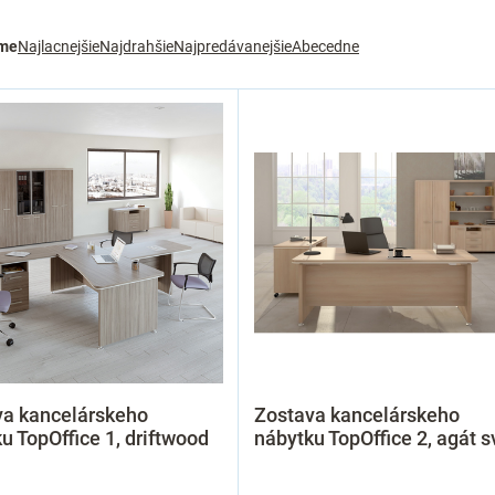
me
Najlacnejšie
Najdrahšie
Najpredávanejšie
Abecedne
va kancelárskeho
Zostava kancelárskeho
u TopOffice 1, driftwood
nábytku TopOffice 2, agát s