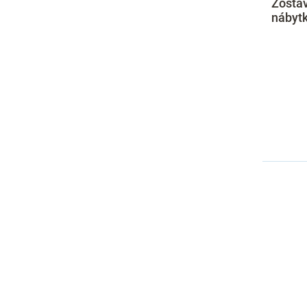
Zosta
nábytk