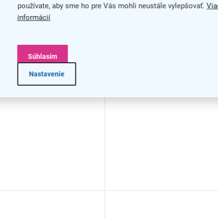
používate, aby sme ho pre Vás mohli neustále vylepšovať.
Via
informácií
Súhlasím
Nastavenie
va kancelárskeho
Zostava kancelárskeho
u TopOffice 6, driftwood
nábytku TopOffice 1, agát s