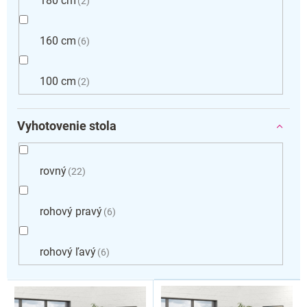
180 cm
2
160 cm
6
100 cm
2
Vyhotovenie stola
rovný
22
rohový pravý
6
rohový ľavý
6
V
ý