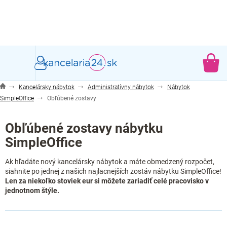
Prejsť
na
obsah
NÁ
KO
Kancelársky nábytok
Administratívny nábytok
Nábytok
SimpleOffice
Obľúbené zostavy
Obľúbené zostavy nábytku
SimpleOffice
Ak hľadáte nový kancelársky nábytok a máte obmedzený rozpočet,
siahnite po jednej z našich najlacnejších zostáv nábytku SimpleOffice!
Len za niekoľko stoviek eur si môžete zariadiť celé pracovisko v
jednotnom štýle.
R