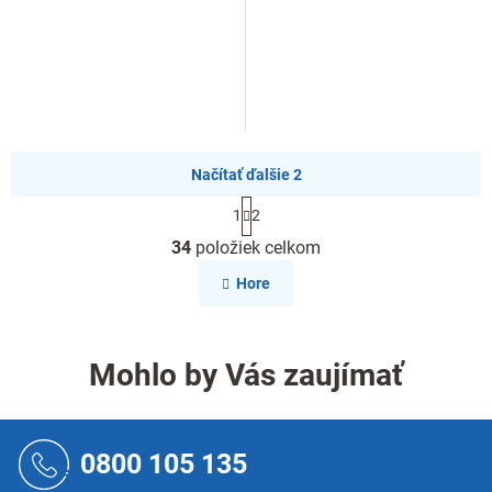
Načítať ďalšie 2
S
1
2
t
O
r
34
položiek celkom
v
á
l
n
Hore
k
á
o
d
v
a
a
c
Mohlo by Vás zaujímať
n
i
i
e
e
p
Z
r
á
0800 105 135
v
p
k