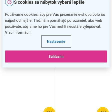
S cookies sa nábytok vyberá lepšie
Zostava kancelárskeho
Zostava kancelárskeho
nábytku SimpleOffice 1, 100
nábytku SimpleOffice 1, 120
cm, čerešňa
cm, breza
Používame cookies, aby pre Vás prezeranie e-shopu bolo čo
najpohodlnejšie. Tiež nám pomáhajú porozumieť, ako web
používate, aby sme ho pre Vás mohli neustále vylepšovať.
Viac informácií
Nastavenie
Súhlasím