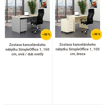
p
i
s
p
r
o
d
–30 %
–30 %
u
k
Zostava kancelárskeho
Zostava kancelárskeho
t
nábytku SimpleOffice 1, 100
nábytku SimpleOffice 1, 160
o
cm, breza
cm, sivá / dub svetlý
v