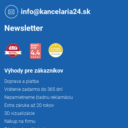
ä
y
t
v
info@kancelaria24.sk
i
ý
p
e
i
Newsletter
s
u
Výhody pre zákazníkov
Doprava a platba
Vrátenie zadarmo do 365 dní
Nezamietneme žiadnu reklamáciu
Extra záruka až 20 rokov
3D vizualizácie
Nákup na firmu