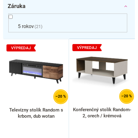
Záruka
5 rokov
21
V
ý
VÝPREDAJ
VÝPREDAJ
p
i
s
p
r
o
d
–20 %
–20 %
u
k
Konferenčný stolík Random-
Televízny stolík Random s
t
2, orech / krémová
krbom, dub wotan
o
v