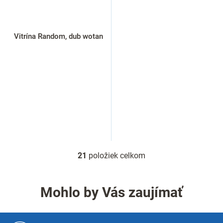
Vitrína Random, dub wotan
21
položiek celkom
O
v
l
á
Mohlo by Vás zaujímať
d
a
c
Z