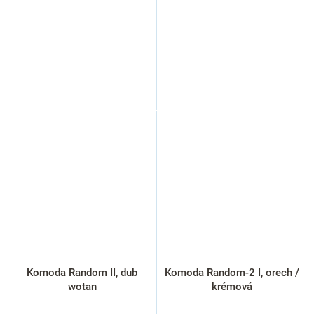
Komoda Random II, dub
Komoda Random-2 I, orech /
wotan
krémová