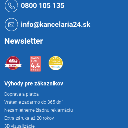
i
á
0800 105 135
e
p
p
ä
r
t
info@kancelaria24.sk
v
i
k
e
y
Newsletter
v
ý
p
i
s
u
Výhody pre zákazníkov
Doprava a platba
Vrátenie zadarmo do 365 dní
Nezamietneme žiadnu reklamáciu
Extra záruka až 20 rokov
3D vizualizácie