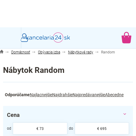
Prejsť
na
obsah
NÁ
KO
Domácnosť
Obývacia izba
Nábytkové rady
Random
Nábytok Random
R
Odporúčame
Najlacnejšie
Najdrahšie
Najpredávanejšie
Abecedne
a
d
e
Cena
n
i
e
€
73
€
695