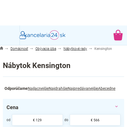
Prejsť
na
obsah
NÁ
KO
Domácnosť
Obývacia izba
Nábytkové rady
Kensington
Nábytok Kensington
R
Odporúčame
Najlacnejšie
Najdrahšie
Najpredávanejšie
Abecedne
a
d
e
Cena
n
i
e
€
129
€
566