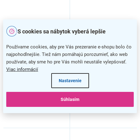
S cookies sa nábytok vyberá lepšie
Používame cookies, aby pre Vás prezeranie e-shopu bolo čo
najpohodlnejšie. Tiež nám pomáhajú porozumieť, ako web
Policová skriňa Kensington,
TV stolík Kensington I,
krémová
krémová
používate, aby sme ho pre Vás mohli neustále vylepšovať.
Viac informácií
Nastavenie
Súhlasím