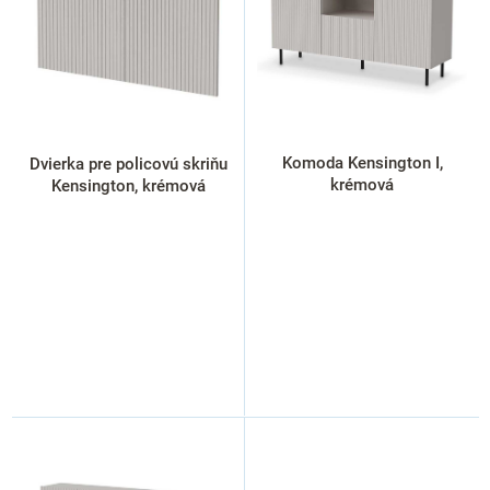
s
p
r
o
d
u
k
Komoda Kensington I,
Dvierka pre policovú skriňu
t
krémová
Kensington, krémová
o
v