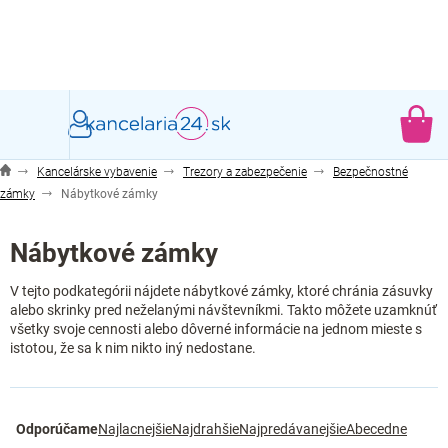
Prejsť
na
obsah
NÁ
KO
Kancelárske vybavenie
Trezory a zabezpečenie
Bezpečnostné
zámky
Nábytkové zámky
Nábytkové zámky
V tejto podkategórii nájdete nábytkové zámky, ktoré chránia zásuvky
alebo skrinky pred neželanými návštevníkmi. Takto môžete uzamknúť
všetky svoje cennosti alebo dôverné informácie na jednom mieste s
istotou, že sa k nim nikto iný nedostane.
R
Odporúčame
Najlacnejšie
Najdrahšie
Najpredávanejšie
Abecedne
a