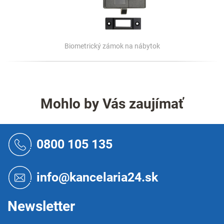
Biometrický zámok na nábytok
Mohlo by Vás zaujímať
Z
á
0800 105 135
p
ä
t
info@kancelaria24.sk
i
e
Newsletter