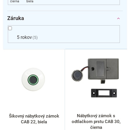
Záruka
5 rokov
5
V
ý
p
i
s
p
r
o
d
u
k
Nábytkový zámok s
Šikovný nábytkový zámok
t
odtlačkom prstu CAB 30,
CAB 22, biela
o
čierna