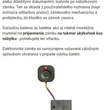
alebo dôležitými dokumentmi, siahnite po nábytkovom
p
r
zámku. Ten sa skladá z používateľského rozhrania (napr.
v
snímača odtlačkov prstov), zámkového mechanizmu a
k
protiplechu, do ktorého sa zámok zasúva.
y
v
Súčasťou balenia sú batérie, ako aj všetok montážny
ý
materiál na
pripevnenie
zámku
na takmer akýkoľvek kus
p
nábytku
- potrebujete len vŕtačku.
i
s
Elektronické zámky sú samozrejme vybavené záložným
u
spôsobom otvárania v prípade vybitia batérií.