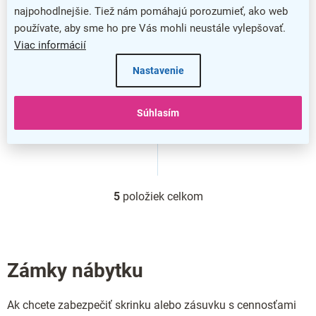
najpohodlnejšie. Tiež nám pomáhajú porozumieť, ako web
Šikovný nábytkový zámok
CAB 22, čierna
používate, aby sme ho pre Vás mohli neustále vylepšovať.
Viac informácií
Nastavenie
Súhlasím
5
položiek celkom
O
v
l
á
d
Zámky nábytku
a
c
i
Ak chcete zabezpečiť skrinku alebo zásuvku s cennosťami
e