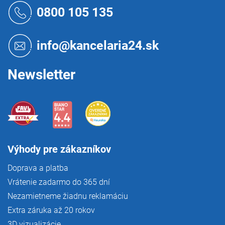
r
á
0800 105 135
v
p
k
ä
y
t
v
info@kancelaria24.sk
i
ý
p
e
i
Newsletter
s
u
Výhody pre zákazníkov
Doprava a platba
Vrátenie zadarmo do 365 dní
Nezamietneme žiadnu reklamáciu
Extra záruka až 20 rokov
3D vizualizácie