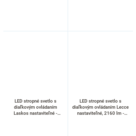
LED stropné svetlo s
LED stropné svetlo s
diaľkovým ovládaním
diaľkovým ovládaním Lecce
Laskos nastaviteľné -
nastaviteľné, 2160 lm -
priemer 39 cm, čierna
priemer 30 cm, biela