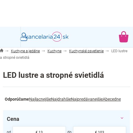
Prejsť
na
obsah
NÁ
KO
Kuchyne a jedálne
Kuchyne
Kuchynské osvetlenie
LED lustre
a stropné svietidlá
LED lustre a stropné svietidlá
R
Odporúčame
Najlacnejšie
Najdrahšie
Najpredávanejšie
Abecedne
a
d
e
Cena
n
i
€
13
€
103