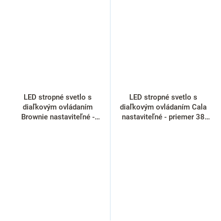
LED stropné svetlo s
LED stropné svetlo s
diaľkovým ovládaním
diaľkovým ovládaním Cala
Brownie nastaviteľné -
nastaviteľné - priemer 38
priemer 50 cm, hnedá
cm, čierna