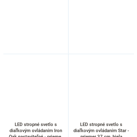
LED stropné svetlo s
LED stropné svetlo s
diaľkovým ovládaním Iron
diaľkovým ovládaním Star -
Oak nastaviteľné - priemer
priemer 37 cm, biela