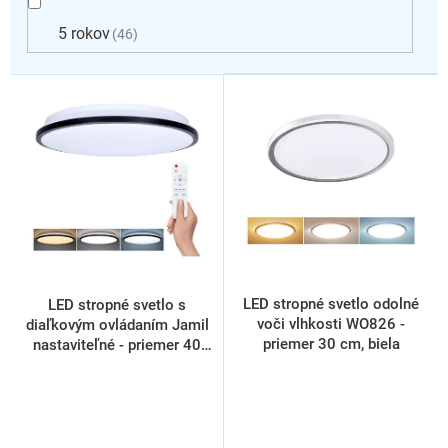
5 rokov
46
V
ý
p
i
s
p
r
o
d
u
k
LED stropné svetlo odolné
LED stropné svetlo s
t
voči vlhkosti WO826 -
diaľkovým ovládaním Jamil
o
priemer 30 cm, biela
nastaviteľné - priemer 40
cm, čierna
v