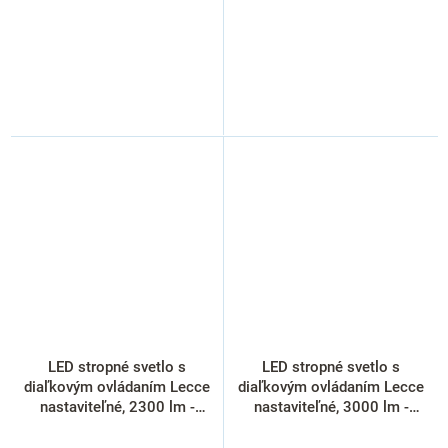
LED stropné svetlo s
LED stropné svetlo s
diaľkovým ovládaním Lecce
diaľkovým ovládaním Lecce
nastaviteľné, 2300 lm -
nastaviteľné, 3000 lm -
priemer 30 cm, čierna
priemer 40 cm, biela