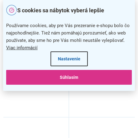
S cookies sa nábytok vyberá lepšie
Používame cookies, aby pre Vás prezeranie e-shopu bolo čo
najpohodlnejšie. Tiež nám pomáhajú porozumieť, ako web
LED stropné svetlo Plain
LED stropné svetlo Plain
používate, aby sme ho pre Vás mohli neustále vylepšovať.
3000 K - priemer 33 cm, PIR
4000 K - priemer 26 cm,
Viac informácií
senzor, biela
biela
Nastavenie
Súhlasím