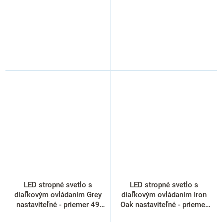
LED stropné svetlo s
LED stropné svetlo s
diaľkovým ovládaním Grey
diaľkovým ovládaním Iron
nastaviteľné - priemer 49
Oak nastaviteľné - priemer
cm, sivá
40 cm, hnedá