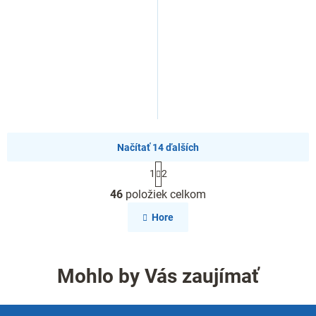
Načítať 14 ďalších
S
1
2
t
O
r
46
položiek celkom
v
á
l
n
Hore
k
á
o
d
v
a
a
c
Mohlo by Vás zaujímať
n
i
i
e
e
p
Z