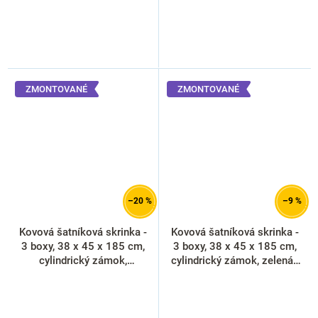
ZMONTOVANÉ
ZMONTOVANÉ
–20 %
–9 %
Kovová šatníková skrinka -
Kovová šatníková skrinka -
3 boxy, 38 x 45 x 185 cm,
3 boxy, 38 x 45 x 185 cm,
cylindrický zámok,
cylindrický zámok, zelená -
antracitová - ral 7016
ral 6033