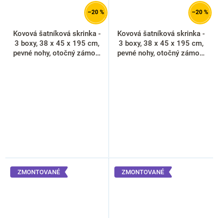
–20 %
–20 %
Kovová šatníková skrinka -
Kovová šatníková skrinka -
3 boxy, 38 x 45 x 195 cm,
3 boxy, 38 x 45 x 195 cm,
pevné nohy, otočný zámok,
pevné nohy, otočný zámok,
antracitová - ral 7016
oranžová - ral 2004
ZMONTOVANÉ
ZMONTOVANÉ