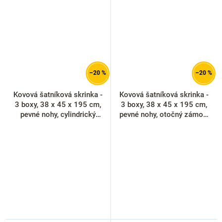
–20 %
–20 %
Kovová šatníková skrinka -
Kovová šatníková skrinka -
3 boxy, 38 x 45 x 195 cm,
3 boxy, 38 x 45 x 195 cm,
pevné nohy, cylindrický
pevné nohy, otočný zámok,
zámok, svetlo sivá - ral
červená - ral 3000
7035