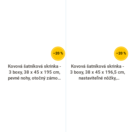
–20 %
–20 %
Kovová šatníková skrinka -
Kovová šatníková skrinka -
3 boxy, 38 x 45 x 195 cm,
3 boxy, 38 x 45 x 196,5 cm,
pevné nohy, otočný zámok,
nastaviteľné nôžky,
modrá - ral 5012
cylindrický zámok, modrá -
ral 5012