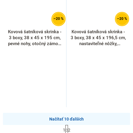
–20 %
–20 %
Kovová šatníková skrinka -
Kovová šatníková skrinka -
3 boxy, 38 x 45 x 195 cm,
3 boxy, 38 x 45 x 196,5 cm,
pevné nohy, otočný zámok,
nastaviteľné nôžky,
žltá - ral 1023
cylindrický zámok,
antracitová - ral 7016
Načítať 10 ďalších
S
1
2
t