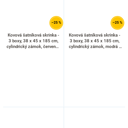
–25 %
–25 %
Kovová šatníková skrinka -
Kovová šatníková skrinka -
3 boxy, 38 x 45 x 185 cm,
3 boxy, 38 x 45 x 185 cm,
cylindrický zámok, červená -
cylindrický zámok, modrá -
ral 3000
ral 5012