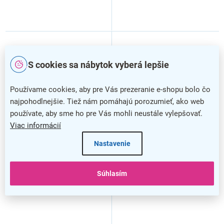
S cookies sa nábytok vyberá lepšie
Používame cookies, aby pre Vás prezeranie e-shopu bolo čo
najpohodlnejšie. Tiež nám pomáhajú porozumieť, ako web
používate, aby sme ho pre Vás mohli neustále vylepšovať.
Viac informácií
–20 %
–20 %
Nastavenie
Kovová šatníková skrinka -
Kovová šatníková skrinka -
3 boxy, 38 x 45 x 196,5 cm,
3 boxy, 38 x 45 x 196,5 cm,
nastaviteľné nôžky, otočný
nastaviteľné nôžky, otočný
Súhlasím
zámok, modrá - ral 5012
zámok, svetlo sivá - ral
7035