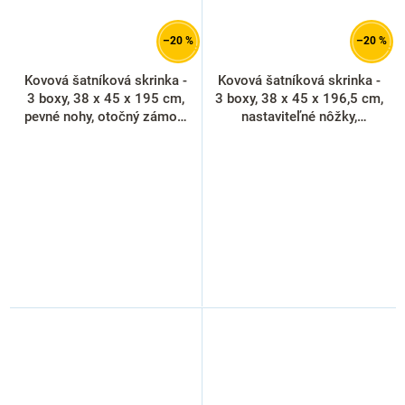
–20 %
–20 %
Kovová šatníková skrinka -
Kovová šatníková skrinka -
3 boxy, 38 x 45 x 195 cm,
3 boxy, 38 x 45 x 196,5 cm,
pevné nohy, otočný zámok,
nastaviteľné nôžky,
svetlo sivá - ral 7035
cylindrický zámok, červená -
ral 3000