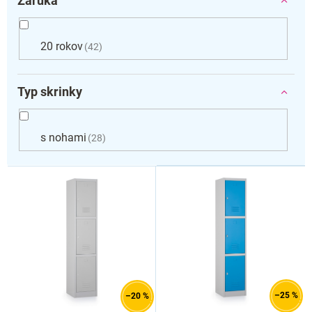
Záruka
20 rokov
42
Typ skrinky
s nohami
28
V
ý
p
i
s
p
r
o
d
–25 %
–20 %
u