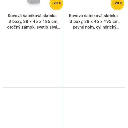
–20 %
–20 %
Kovová šatníková skrinka -
Kovová šatníková skrinka -
3 boxy, 38 x 45 x 185 cm,
3 boxy, 38 x 45 x 195 cm,
otočný zámok, svetlo sivá -
pevné nohy, cylindrický
ral 7035
zámok, červená - ral 3000