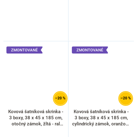
ZMONTOVANÉ
ZMONTOVANÉ
–20 %
–20 %
Kovová šatníková skrinka -
Kovová šatníková skrinka -
3 boxy, 38 x 45 x 185 cm,
3 boxy, 38 x 45 x 185 cm,
otočný zámok, žltá - ral
cylindrický zámok, oranžová
1023
- ral 2004