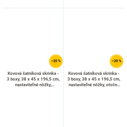
–20 %
–20 %
Kovová šatníková skrinka -
Kovová šatníková skrinka -
3 boxy, 38 x 45 x 196,5 cm,
3 boxy, 38 x 45 x 196,5 cm,
nastaviteľné nôžky,
nastaviteľné nôžky, otočný
cylindrický zámok, svetlo
zámok, červená - ral 3000
sivá - ral 7035