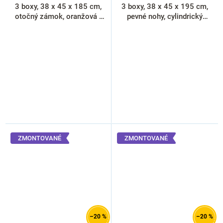
3 boxy, 38 x 45 x 185 cm,
3 boxy, 38 x 45 x 195 cm,
otočný zámok, oranžová -
pevné nohy, cylindrický
ral 2004
zámok, antracitová - ral
7016
ZMONTOVANÉ
ZMONTOVANÉ
–20 %
–20 %