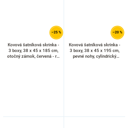
–25 %
–20 %
Kovová šatníková skrinka -
Kovová šatníková skrinka -
3 boxy, 38 x 45 x 185 cm,
3 boxy, 38 x 45 x 195 cm,
otočný zámok, červená - ral
pevné nohy, cylindrický
3000
zámok, modrá - ral 5012