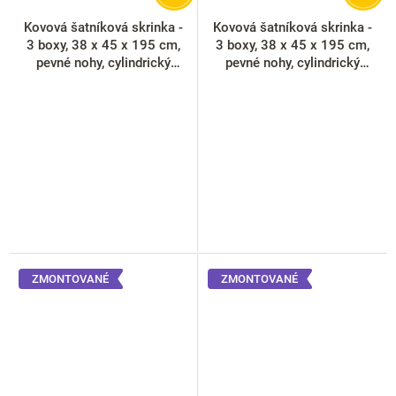
Kovová šatníková skrinka -
Kovová šatníková skrinka -
3 boxy, 38 x 45 x 195 cm,
3 boxy, 38 x 45 x 195 cm,
pevné nohy, cylindrický
pevné nohy, cylindrický
zámok, oranžová - ral 2004
zámok, žltá - ral 1023
ZMONTOVANÉ
ZMONTOVANÉ