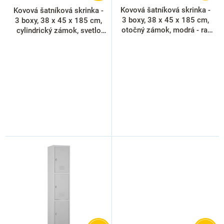
k
Kovová šatníková skrinka -
Kovová šatníková skrinka -
t
3 boxy, 38 x 45 x 185 cm,
3 boxy, 38 x 45 x 185 cm,
o
otočný zámok, modrá - ral
cylindrický zámok, svetlo
5012
sivá - ral 7035
v