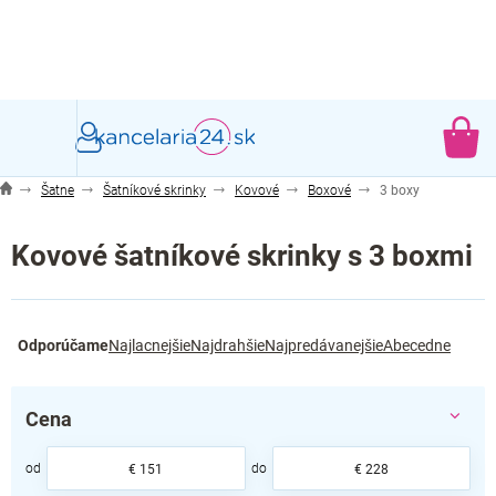
Prejsť
na
obsah
NÁ
KO
Šatne
Šatníkové skrinky
Kovové
Boxové
3 boxy
Kovové šatníkové skrinky s 3 boxmi
R
Odporúčame
Najlacnejšie
Najdrahšie
Najpredávanejšie
Abecedne
a
d
e
Cena
n
i
e
€
151
€
228