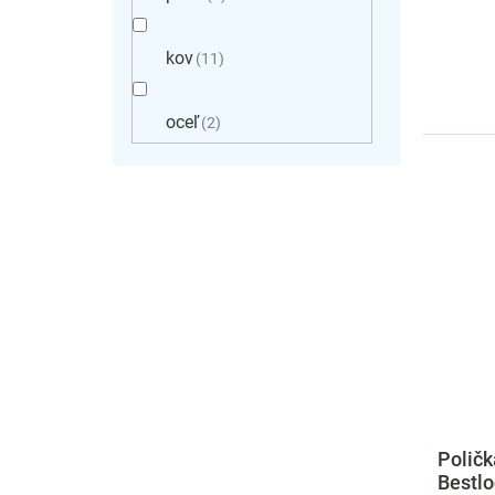
kov
11
oceľ
2
Polič
Bestlo