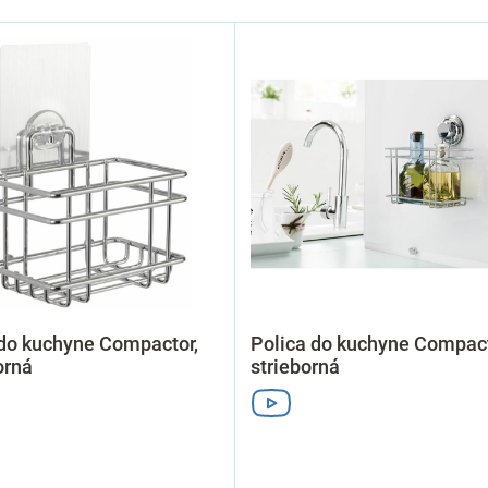
do kuchyne Compactor,
Polica do kuchyne Compact
orná
strieborná