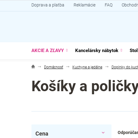
Prejsť
Doprava a platba
Reklamácie
FAQ
Obchodn
na
obsah
AKCIE A ZĽAVY
Kancelársky nábytok
Stol
Domácnosť
Kuchyne a jedálne
Doplnky do kuc
Košíky a poličk
B
R
Odporúča
Cena
o
a