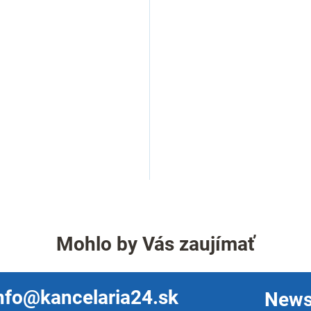
O
v
l
á
Mohlo by Vás zaujímať
d
a
c
i
nfo@kancelaria24.sk
News
e