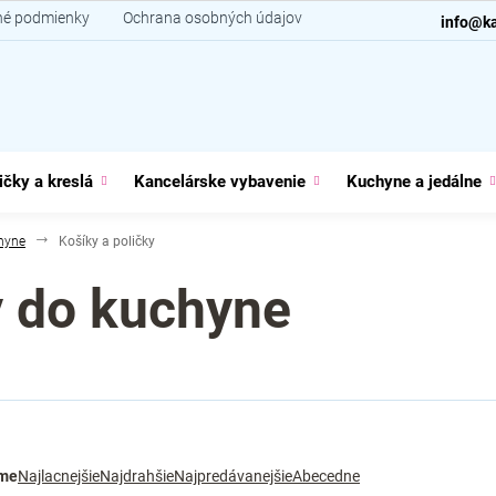
é podmienky
Ochrana osobných údajov
Kontakt
info@ka
ičky a kreslá
Kancelárske vybavenie
Kuchyne a jedálne
hyne
Košíky a poličky
y do kuchyne
me
Najlacnejšie
Najdrahšie
Najpredávanejšie
Abecedne