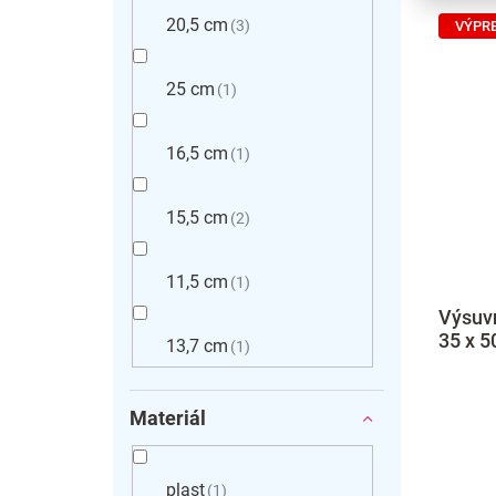
20,5 cm
3
VÝPR
25 cm
1
16,5 cm
1
15,5 cm
2
11,5 cm
1
Výsuvn
35 x 5
13,7 cm
1
Materiál
plast
1