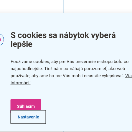
S cookies sa nábytok vyberá
lepšie
a na koreničky
Polička na koreničky
tor, strieborná
Compactor, strieborná
Používame cookies, aby pre Vás prezeranie e-shopu bolo čo
najpohodlnejšie. Tiež nám pomáhajú porozumieť, ako web
používate, aby sme ho pre Vás mohli neustále vylepšovať.
Via
informácií
Súhlasím
Nastavenie