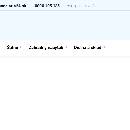
ncelaria24.sk
0800 105 135
Šatne
Záhradný nábytok
Dielňa a sklad
Domácno