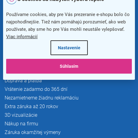
t
info@kancelaria24.sk
i
Používame cookies, aby pre Vás prezeranie e-shopu bolo čo
e
Newsletter
najpohodlnejšie. Tiež nám pomáhajú porozumieť, ako web
používate, aby sme ho pre Vás mohli neustále vylepšovať.
Viac informácií
Nastavenie
Súhlasím
Výhody pre zákazníkov
Doprava a platba
Vrátenie zadarmo do 365 dní
Nezamietneme žiadnu reklamáciu
Extra záruka až 20 rokov
3D vizualizácie
Nákup na firmu
Záruka okamžitej výmeny