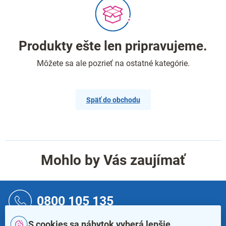
Produkty ešte len pripravujeme.
Môžete sa ale pozrieť na ostatné kategórie.
Späť do obchodu
Mohlo by Vás zaujímať
Z
á
0800 105 135
p
ä
S cookies sa nábytok vyberá lepšie