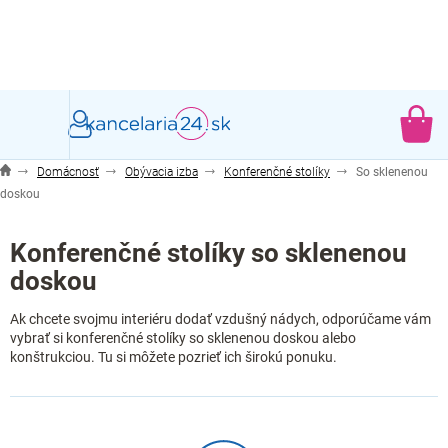
Prejsť
na
obsah
NÁ
KO
Domácnosť
Obývacia izba
Konferenčné stolíky
So sklenenou
doskou
Konferenčné stolíky so sklenenou
doskou
Ak chcete svojmu interiéru dodať vzdušný nádych, odporúčame vám
vybrať si konferenčné stolíky so sklenenou doskou alebo
konštrukciou. Tu si môžete pozrieť ich širokú ponuku.