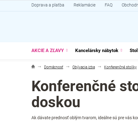
Prejsť
Doprava a platba
Reklamácie
FAQ
Obchodn
na
obsah
AKCIE A ZĽAVY
Kancelársky nábytok
Stol
Domácnosť
Obývacia izba
Konferenčné stolíky
Konferenčné sto
doskou
Ak dávate prednosť oblým tvarom, ideálne sú pre vás kon