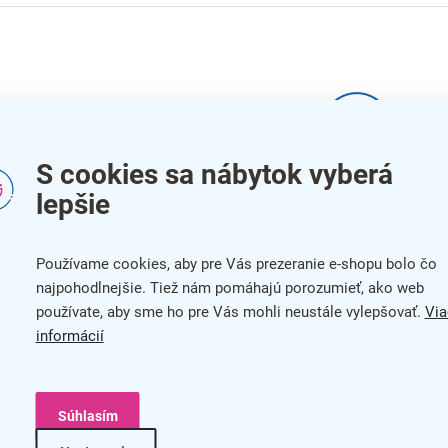
S cookies sa nábytok vyberá
Produkty ešte len pr
lepšie
Môžete sa ale pozrieť na ostatné k
Používame cookies, aby pre Vás prezeranie e-shopu bolo čo
najpohodlnejšie. Tiež nám pomáhajú porozumieť, ako web
používate, aby sme ho pre Vás mohli neustále vylepšovať.
Via
Späť do obchodu
informácií
Súhlasím