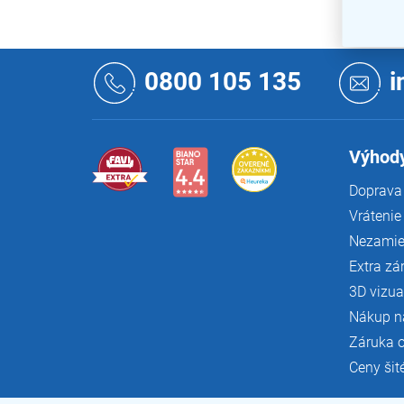
Z
á
0800 105 135
i
p
ä
t
i
Výhody
e
Doprava 
Vrátenie
Nezamie
Extra zá
3D vizua
Nákup n
Záruka 
Ceny šit