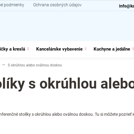
é podmienky
Ochrana osobných údajov
Kontakt
info@ka
ičky a kreslá
Kancelárske vybavenie
Kuchyne a jedálne
S okrúhlou alebo oválnou doskou
líky s okrúhlou aleb
ferenčné stolíky s okrúhlou alebo oválnou doskou. Tu si môžete pozrieť 