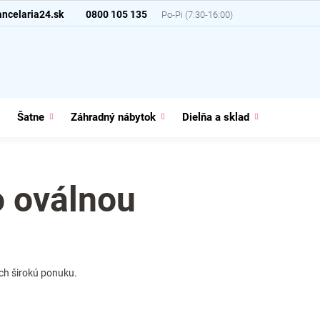
ncelaria24.sk
0800 105 135
Šatne
Záhradný nábytok
Dielňa a sklad
Domácno
o oválnou
ich širokú ponuku.