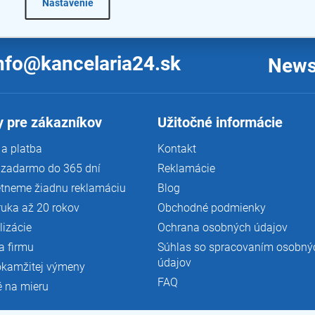
Nastavenie
Mohlo by Vás zaujímať
nfo@kancelaria24.sk
News
 pre zákazníkov
Užitočné informácie
a platba
Kontakt
 zadarmo do 365 dní
Reklamácie
tneme žiadnu reklamáciu
Blog
ruka až 20 rokov
Obchodné podmienky
lizácie
Ochrana osobných údajov
a firmu
Súhlas so spracovaním osobný
údajov
okamžitej výmeny
FAQ
é na mieru