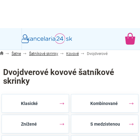
Prejsť
na
obsah
NÁ
KO
Šatne
Šatníkové skrinky
Kovové
Dvojdverové
Dvojdverové kovové šatníkové
skrinky
Klasické
Kombinované
Znížené
S medzistenou