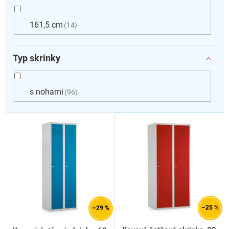
161,5 cm
14
Typ skrinky
s nohami
96
V
ý
p
i
s
p
r
o
d
–25 %
–29 %
u