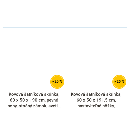
–20 %
–20 %
Kovová šatníková skrinka,
Kovová šatníková skrinka,
60 x 50 x 190 cm, pevné
60 x 50 x 191,5 cm,
nohy, otočný zámok, svetlo
nastaviteľné nôžky,
sivá - ral 7035
cylindrický zámok, svetlo
sivá - ral 7035