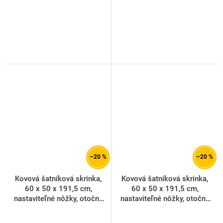
–20 %
–20 %
Kovová šatníková skrinka,
Kovová šatníková skrinka,
60 x 50 x 191,5 cm,
60 x 50 x 191,5 cm,
nastaviteľné nôžky, otočný
nastaviteľné nôžky, otočný
zámok, červená - ral 3000
zámok, svetlo sivá - ral
7035