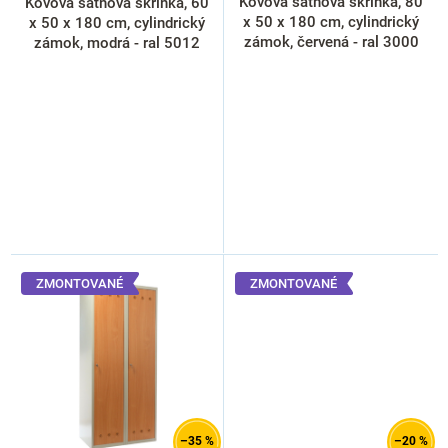
k
Kovová šatňová skrinka, 80
Kovová šatňová skrinka, 60
t
x 50 x 180 cm, cylindrický
x 50 x 180 cm, cylindrický
o
zámok, červená - ral 3000
zámok, modrá - ral 5012
v
ZMONTOVANÉ
ZMONTOVANÉ
–35 %
–20 %