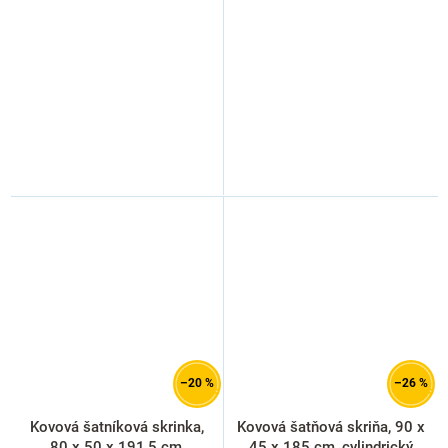
svetlo sivá - ral 7035
cylindrický zámok, červená -
ral 3000
–20 %
–26 %
Kovová šatníková skrinka,
Kovová šatňová skriňa, 90 x
80 x 50 x 191,5 cm,
45 x 185 cm, cylindrický