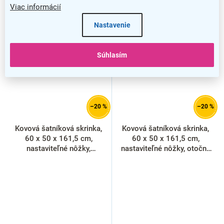
Viac informácií
Nastavenie
Súhlasím
–20 %
–20 %
Kovová šatníková skrinka,
Kovová šatníková skrinka,
60 x 50 x 161,5 cm,
60 x 50 x 161,5 cm,
nastaviteľné nôžky,
nastaviteľné nôžky, otočný
cylindrický zámok, svetlo
zámok, svetlo sivá - ral
sivá - ral 7035
7035