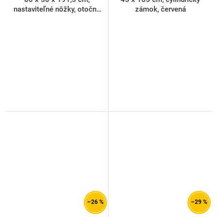
nastaviteľné nôžky, otočný
zámok, červená
zámok, svetlo sivá - ral
7035
–26 %
–29 %