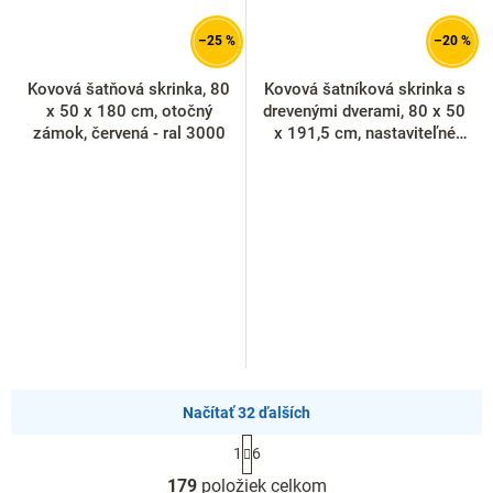
–25 %
–20 %
Kovová šatňová skrinka, 80
Kovová šatníková skrinka s
x 50 x 180 cm, otočný
drevenými dverami, 80 x 50
zámok, červená - ral 3000
x 191,5 cm, nastaviteľné
nôžky, cylindrický zámok,
buk
Načítať 32 ďalších
S
1
6
t
O
r
179
položiek celkom