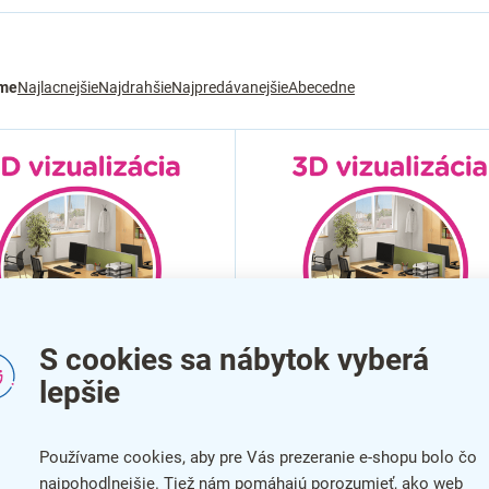
me
Najlacnejšie
Najdrahšie
Najpredávanejšie
Abecedne
S cookies sa nábytok vyberá
lepšie
ualizácia ProOffice: 1×
3D vizualizácia ProOffice: 
Používame cookies, aby pre Vás prezeranie e-shopu bolo čo
ária, max. 6 pracovných
kancelária, max. 12 praco
najpohodlnejšie. Tiež nám pomáhajú porozumieť, ako web
miest