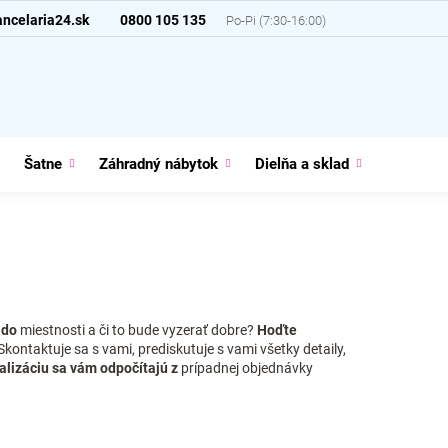
ncelaria24.sk
0800 105 135
Šatne
Záhradný nábytok
Dielňa a sklad
Domácno
u
do
miestnosti a či to bude vyzerať dobre?
Hoďte
Skontaktuje sa s vami, prediskutuje s vami všetky detaily,
alizáciu sa vám odpočítajú z
prípadnej objednávky