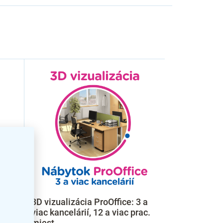
2×
3D vizualizácia ProOffice: 3 a
vných
viac kancelárií, 12 a viac prac.
miest