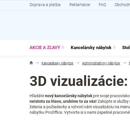
Prejsť
Doprava a platba
Reklamácie
FAQ
Obchodn
na
obsah
AKCIE A ZĽAVY
Kancelársky nábytok
Stol
Kancelársky nábytok
Administratívny nábytok
3D vizualizácie
Hľadáte
nový kancelársky nábytok
pre svoje pracovisko
neistotu za hlavu, urobíme to za vás!
Zakúpte si služby 
želania a požiadavky a vytvorí vám vizualizáciu na mie
nábytku ProOffice. Vytvorte si s nami úspešné pracovné 