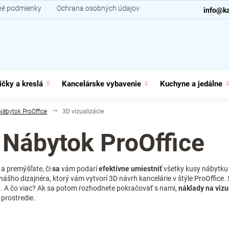
é podmienky
Ochrana osobných údajov
Kontakt
info@ka
ičky a kreslá
Kancelárske vybavenie
Kuchyne a jedálne
Nábytok ProOffice
3D vizualizácie
: Nábytok ProOffice
 a premýšľate, či
sa
vám podarí
efektívne umiestniť
všetky kusy nábytk
nášho dizajnéra, ktorý vám vytvorí 3D návrh kancelárie v štýle ProOffice. 
ru. A čo viac? Ak sa potom rozhodnete pokračovať s nami,
náklady na vizu
prostredie.