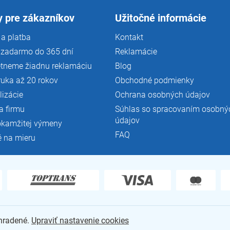
v
 pre zákazníkov
Užitočné informácie
k
y
a platba
Kontakt
v
ý
 zadarmo do 365 dní
Reklamácie
p
tneme žiadnu reklamáciu
Blog
i
s
ruka až 20 rokov
Obchodné podmienky
u
lizácie
Ochrana osobných údajov
a firmu
Súhlas so spracovaním osobný
údajov
okamžitej výmeny
FAQ
é na mieru
yhradené.
Upraviť nastavenie cookies