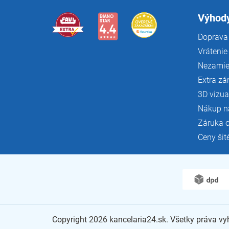
t
i
Výhody
e
Doprava 
Vrátenie
Nezamie
Extra zá
3D vizua
Nákup n
Záruka 
Ceny šit
Copyright 2026
kancelaria24.sk
. Všetky práva v