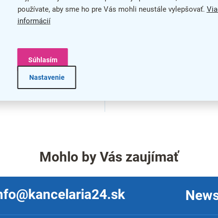
používate, aby sme ho pre Vás mohli neustále vylepšovať.
Via
informácií
Súhlasím
Nastavenie
O
v
l
á
Mohlo by Vás zaujímať
d
a
c
i
nfo@kancelaria24.sk
News
e
p
r