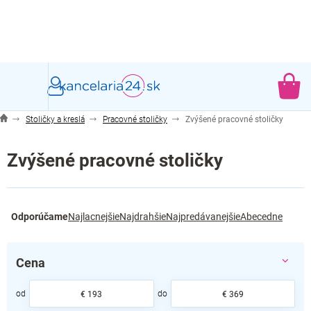
Prejsť
na
obsah
NÁ
KO
Stoličky a kreslá
Pracovné stoličky
Zvýšené pracovné stoličky
Zvýšené pracovné stoličky
R
Odporúčame
Najlacnejšie
Najdrahšie
Najpredávanejšie
Abecedne
a
d
e
Cena
n
i
e
€
193
€
369