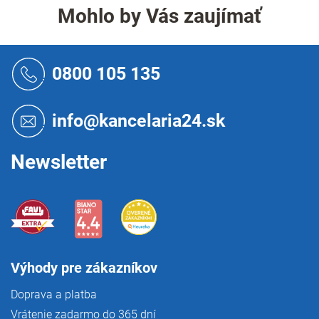
á
Mohlo by Vás zaujímať
d
a
c
Z
i
á
0800 105 135
e
p
p
ä
r
t
info@kancelaria24.sk
v
i
k
e
y
Newsletter
v
ý
p
i
s
u
Výhody pre zákazníkov
Doprava a platba
Vrátenie zadarmo do 365 dní