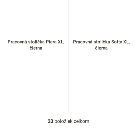
Pracovná stolička Piera XL,
Pracovná stolička Softy XL,
čierna
čierna
20
položiek celkom
O
v
l