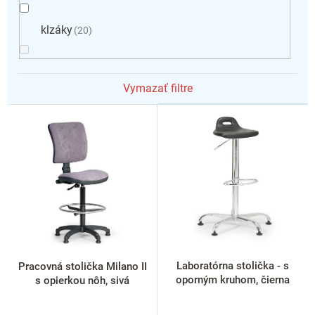
klzáky
20
Vymazať filtre
V
ý
p
i
s
p
r
o
d
u
k
Laboratórna stolička - s
Pracovná stolička Milano II
t
oporným kruhom, čierna
s opierkou nôh, sivá
o
v