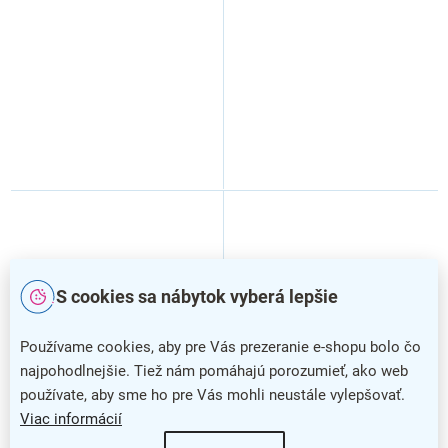
S cookies sa nábytok vyberá lepšie
Používame cookies, aby pre Vás prezeranie e-shopu bolo čo
najpohodlnejšie. Tiež nám pomáhajú porozumieť, ako web
používate, aby sme ho pre Vás mohli neustále vylepšovať.
Viac informácií
Pracovná stolička Milano II
Pracovná stolička Milano II
s opierkou nôh, modrá
s opierkou nôh, zelená