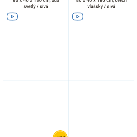
80 x 40 x 180 cm, dub
80 x 40 x 180 cm, orech
svetlý / sivá
vlašský / sivá