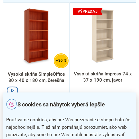
V
ý
VÝPREDAJ
p
i
s
p
r
o
d
–30 %
u
k
Vysoká skriňa Impress 74 x
Vysoká skriňa SimpleOffice
t
37 x 190 cm, javor
80 x 40 x 180 cm, čerešňa
o
v
S cookies sa nábytok vyberá lepšie
Používame cookies, aby pre Vás prezeranie e-shopu bolo čo
najpohodlnejšie. Tiež nám pomáhajú porozumieť, ako web
používate, aby sme ho pre Vás mohli neustále vylepšovať.