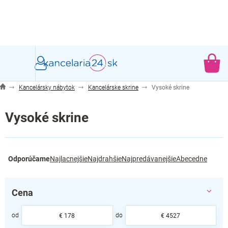
Prejsť
na
obsah
NÁ
KO
Kancelársky nábytok
Kancelárske skrine
Vysoké skrine
Vysoké skrine
R
Odporúčame
Najlacnejšie
Najdrahšie
Najpredávanejšie
Abecedne
a
d
e
Cena
n
i
e
€
178
€
4527