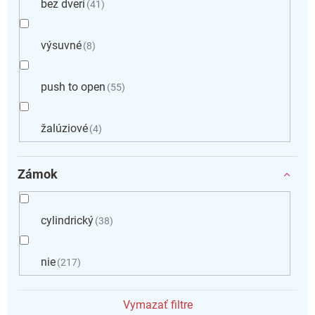
bez dverí
41
výsuvné
8
push to open
55
žalúziové
4
Zámok
cylindrický
38
nie
217
Vymazať filtre