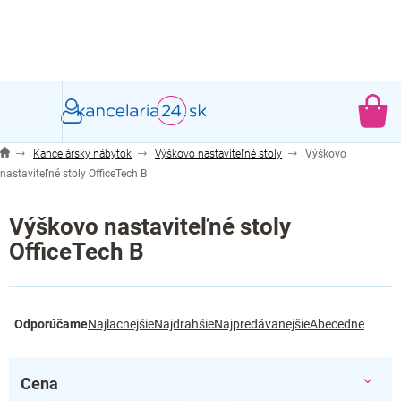
Prejsť
na
obsah
NÁ
KO
Kancelársky nábytok
Výškovo nastaviteľné stoly
Výškovo
nastaviteľné stoly OfficeTech B
Výškovo nastaviteľné stoly
OfficeTech B
R
Odporúčame
Najlacnejšie
Najdrahšie
Najpredávanejšie
Abecedne
a
d
e
Cena
n