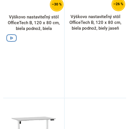
d
–26 %
–30 %
u
k
Výškovo nastaviteľný stôl
Výškovo nastaviteľný stôl
t
OfficeTech B, 120 x 80 cm,
OfficeTech B, 120 x 80 cm,
o
biela podnož, biely jaseň
biela podnož, biela
v