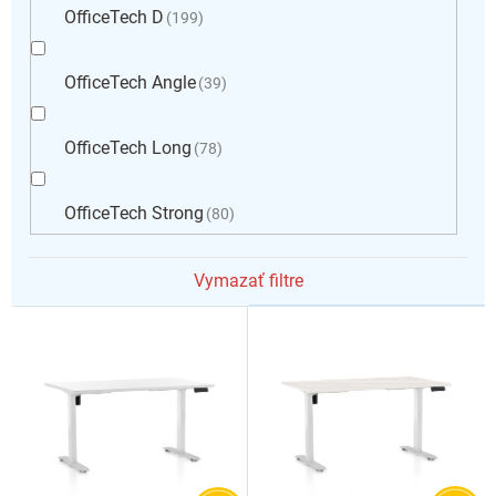
OfficeTech D
199
OfficeTech Angle
39
OfficeTech Long
78
OfficeTech Strong
80
Vymazať filtre
V
ý
p
i
s
p
r
o