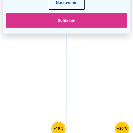
Nastavenie
OfficeTech B, 140 x 80 cm,
OfficeTech B, 140 x 80 cm,
biela podnož, dub kamenný
biela podnož, dub kraft
Súhlasím
–19 %
–20 %