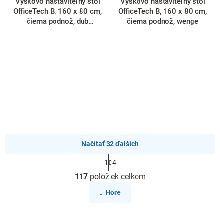
Výškovo nastaviteľný stôl
Výškovo nastaviteľný stôl
OfficeTech B, 160 x 80 cm,
OfficeTech B, 160 x 80 cm,
čierna podnož, dub
čierna podnož, wenge
silverjack
Načítať 32 ďalších
S
1
4
t
O
r
117
položiek celkom
v
á
l
n
Hore
k
á
o
d
v
a