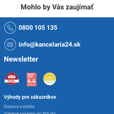
a
c
Mohlo by Vás zaujímať
n
i
i
e
e
p
Z
r
á
0800 105 135
v
p
k
ä
y
t
v
info@kancelaria24.sk
i
ý
p
e
i
Newsletter
s
u
Výhody pre zákazníkov
Doprava a platba
Vrátenie zadarmo do 365 dní