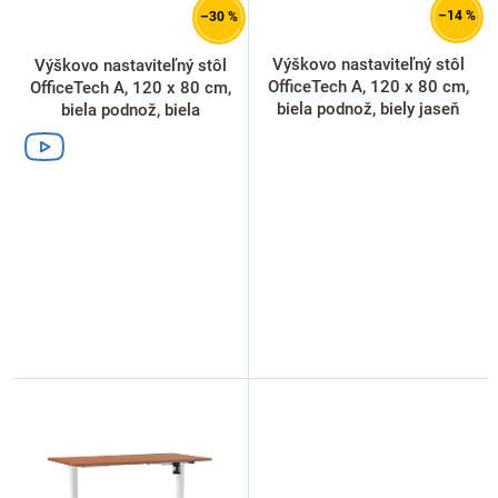
d
–14 %
–30 %
u
k
Výškovo nastaviteľný stôl
Výškovo nastaviteľný stôl
t
OfficeTech A, 120 x 80 cm,
OfficeTech A, 120 x 80 cm,
o
biela podnož, biely jaseň
biela podnož, biela
v