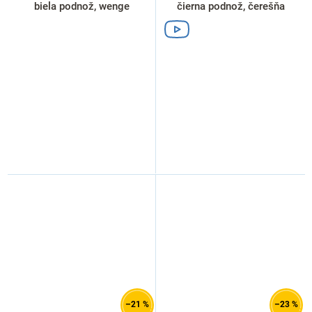
biela podnož, wenge
čierna podnož, čerešňa
–21 %
–23 %