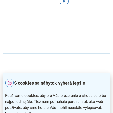
S cookies sa nábytok vyberá lepšie
Používame cookies, aby pre Vás prezeranie e-shopu bolo čo
–6 %
–30 %
najpohodlnejšie. Tiež nám pomáhajú porozumieť, ako web
používate, aby sme ho pre Vás mohli neustále vylepšovať.
Výškovo nastaviteľný stôl
Výškovo nastaviteľný stôl