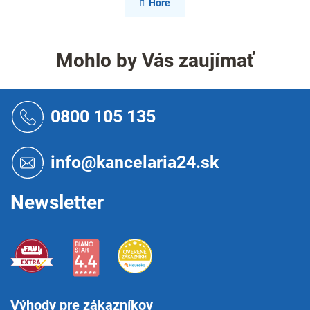
l
n
Hore
k
á
o
d
v
a
a
c
Mohlo by Vás zaujímať
n
i
i
e
e
p
Z
r
á
0800 105 135
v
p
k
ä
y
t
v
info@kancelaria24.sk
i
ý
p
e
i
Newsletter
s
u
Výhody pre zákazníkov