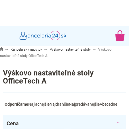
Prejsť
na
obsah
NÁ
KO
Kancelársky nábytok
Výškovo nastaviteľné stoly
Výškovo
nastaviteľné stoly OfficeTech A
Výškovo nastaviteľné stoly
OfficeTech A
R
Odporúčame
Najlacnejšie
Najdrahšie
Najpredávanejšie
Abecedne
a
d
e
Cena
n