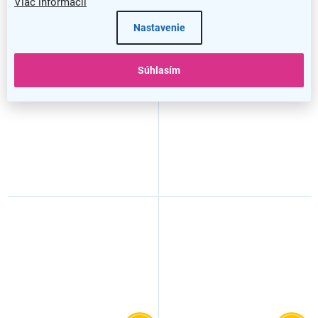
Viac informácií
OfficeTech A, 140 x 80 cm,
OfficeTech A, 140 x 80 cm,
biela podnož, dub zlatý
biela podnož, orech
Nastavenie
Súhlasím