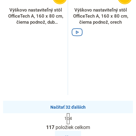
Výškovo nastaviteľný stôl
Výškovo nastaviteľný stôl
OfficeTech A, 160 x 80 cm,
OfficeTech A, 160 x 80 cm,
čierna podnož, dub
čierna podnož, orech
silverjack
Načítať 32 ďalších
S
1
4
t
O
r
117
položiek celkom
v
á