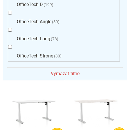
OfficeTech D
199
OfficeTech Angle
39
OfficeTech Long
78
OfficeTech Strong
80
Vymazať filtre
V
ý
p
i
s
p
r
o