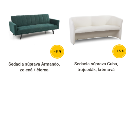
ý
p
i
s
p
r
o
d
–15 %
–8 %
u
k
Sedacia súprava Cuba,
Sedacia súprava Armando,
t
trojsedák, krémová
zelená / čierna
o
v