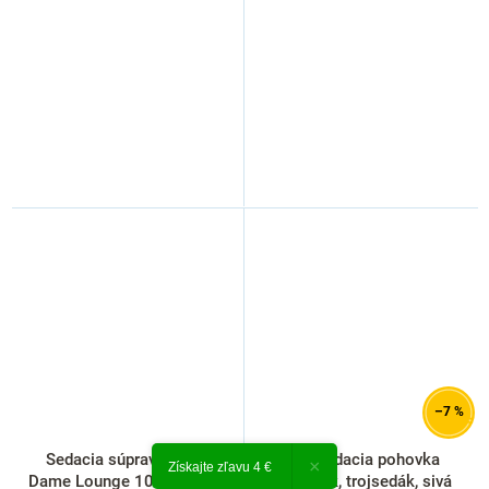
–7 %
Sedacia súprava Notre
Rozkladacia pohovka
×
Získajte zľavu 4 €
Dame Lounge 103, čierna /
Maverick, trojsedák, sivá