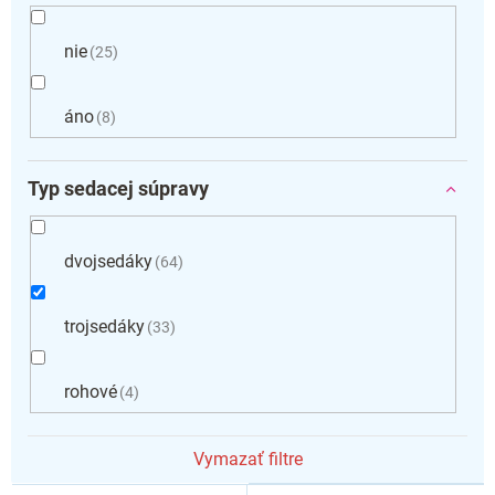
nie
25
áno
8
Typ sedacej súpravy
dvojsedáky
64
trojsedáky
33
rohové
4
Vymazať filtre
V