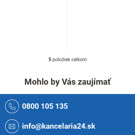
5
položiek celkom
O
v
l
á
Mohlo by Vás zaujímať
d
a
c
Z
i
á
0800 105 135
e
p
p
ä
r
t
info@kancelaria24.sk
v
i
k