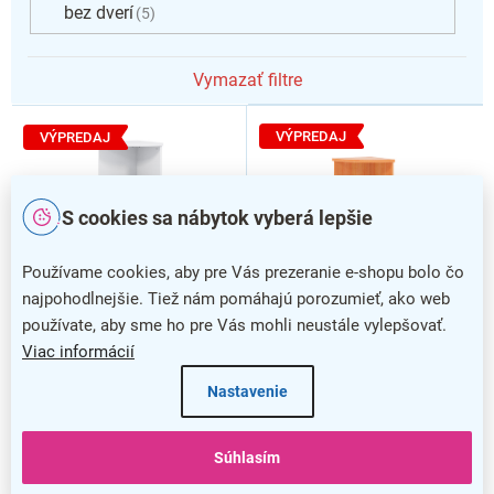
bez dverí
5
Vymazať filtre
V
ý
VÝPREDAJ
VÝPREDAJ
p
i
s
S cookies sa nábytok vyberá lepšie
p
r
Používame cookies, aby pre Vás prezeranie e-shopu bolo čo
o
najpohodlnejšie. Tiež nám pomáhajú porozumieť, ako web
d
používate, aby sme ho pre Vás mohli neustále vylepšovať.
u
Viac informácií
k
Stredná rohová skriňa
Stredná rohová skriňa
t
Impress 37 x 37 x 119,6
Impress 37 x 37 x 119,6
Nastavenie
o
cm, hruška
cm, biela
v
Súhlasím