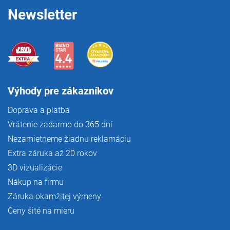
e
y
Newsletter
v
ý
p
i
s
u
Výhody pre zákazníkov
Doprava a platba
Vrátenie zadarmo do 365 dní
Nezamietneme žiadnu reklamáciu
Extra záruka až 20 rokov
3D vizualizácie
Nákup na firmu
Záruka okamžitej výmeny
Ceny šité na mieru