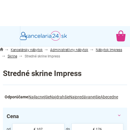
Prejsť
na
obsah
NÁ
KO
Kancelársky nábytok
Administratívny nábytok
Nábytok Impress
Skrine
Stredné skrine Impress
Stredné skrine Impress
R
Odporúčame
Najlacnejšie
Najdrahšie
Najpredávanejšie
Abecedne
a
d
e
Cena
n
i
€
107
€
176