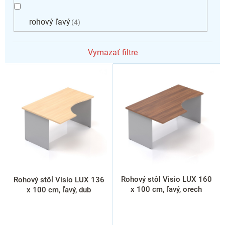
rohový ľavý
4
Vymazať filtre
V
ý
p
i
s
p
r
o
d
u
k
Rohový stôl Visio LUX 160
Rohový stôl Visio LUX 136
t
x 100 cm, ľavý, orech
x 100 cm, ľavý, dub
o
v