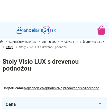
Prejsť
na
obsah
NÁ
KO
Kancelársky nábytok
Administratívny nábytok
Nábytok Visio LUX
Stoly
Stoly Visio LUX s drevenou podnožou
Stoly Visio LUX s drevenou
podnožou
R
Odporúčame
Najlacnejšie
Najdrahšie
Najpredávanejšie
Abecedne
a
d
e
Cena
n