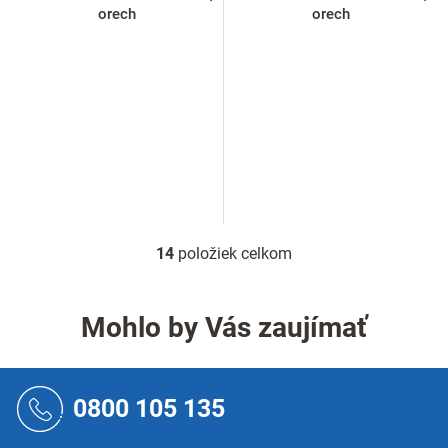
orech
orech
14
položiek celkom
O
v
l
á
Mohlo by Vás zaujímať
d
a
c
Z
i
á
0800 105 135
e
p
p
ä