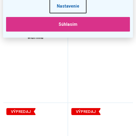
Nastavenie
Súhlasím
Rohový stôl Manager 140 x
Rohový stôl Manager 160 x
80 cm, pravý, orech
100 cm, ľavý, agát svetlý
warmia
VÝPREDAJ
VÝPREDAJ