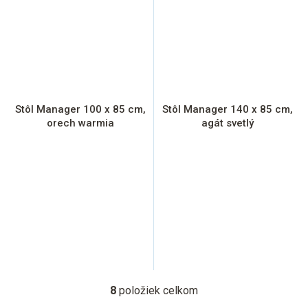
Stôl Manager 100 x 85 cm,
Stôl Manager 140 x 85 cm,
orech warmia
agát svetlý
8
položiek celkom
O