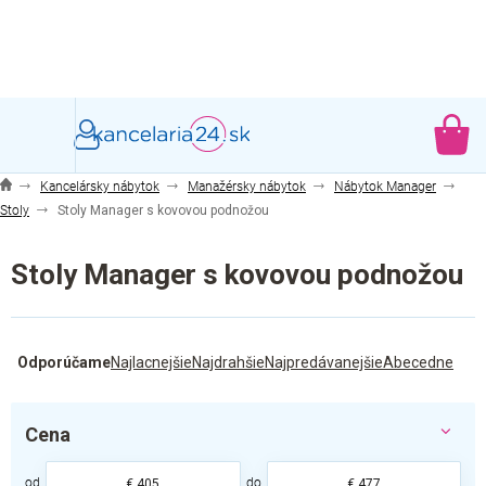
Prejsť
na
obsah
NÁ
KO
Kancelársky nábytok
Manažérsky nábytok
Nábytok Manager
Stoly
Stoly Manager s kovovou podnožou
Stoly Manager s kovovou podnožou
R
Odporúčame
Najlacnejšie
Najdrahšie
Najpredávanejšie
Abecedne
a
d
e
Cena
n
i
€
405
€
477