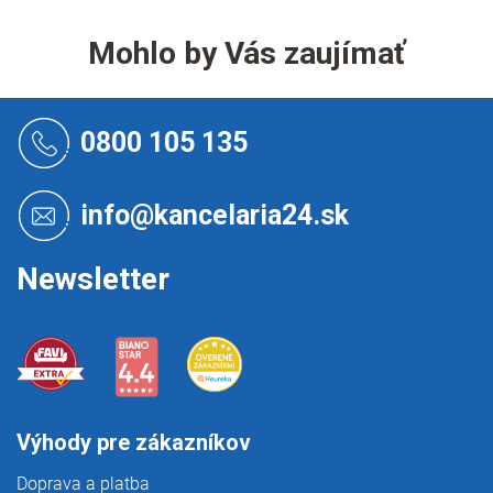
v
l
á
Mohlo by Vás zaujímať
d
a
c
Z
i
á
0800 105 135
e
p
p
ä
r
t
info@kancelaria24.sk
v
i
k
e
y
Newsletter
v
ý
p
i
s
u
Výhody pre zákazníkov
Doprava a platba