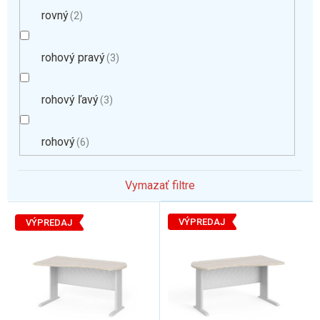
rovný
2
rohový pravý
3
rohový ľavý
3
rohový
6
Vymazať filtre
V
ý
VÝPREDAJ
VÝPREDAJ
p
i
s
p
r
o