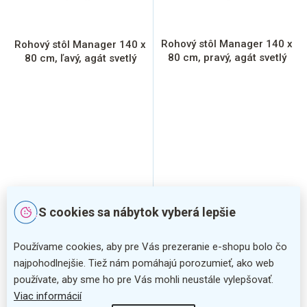
d
u
k
Rohový stôl Manager 140 x
Rohový stôl Manager 140 x
t
80 cm, pravý, agát svetlý
80 cm, ľavý, agát svetlý
o
v
S cookies sa nábytok vyberá lepšie
VÝPREDAJ
VÝPREDAJ
Používame cookies, aby pre Vás prezeranie e-shopu bolo čo
najpohodlnejšie. Tiež nám pomáhajú porozumieť, ako web
používate, aby sme ho pre Vás mohli neustále vylepšovať.
Viac informácií